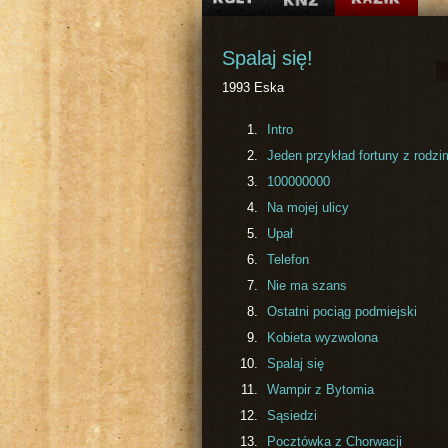
Spalaj się!
1993 Eska
Intro
Jeden przykład fortuny z rodzi
100000000
Na mojej ulicy
Upał
Telefon
Nie ma szans
Ostatni pociąg podmiejski
Kobieta wyzwolona
Spalaj się
Wampir z Bytomia
Sąsiedzi
Pocztówka z Chorwacji