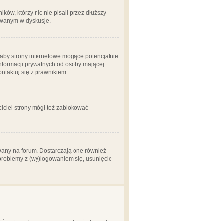
ów, którzy nic nie pisali przez dłuższy
żowanym w dyskusje.
aby strony internetowe mogące potencjalnie
informacji prywatnych od osoby mającej
ontaktuj się z prawnikiem.
ciciel strony mógł też zablokować
wany na forum. Dostarczają one również
z problemy z (wy)logowaniem się, usunięcie