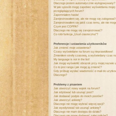
Dlaczego jestem automatycznie wylogowywany?
W jaki sposób mogę zapobiec wyświetlaniu mojej
przeglądających forum?
Zapomniałem hasła!
Zarejestrowałem się, ale nie mogę się zalogować!
Zarejestrowałem się jakiś czas temu, ale nie mog
Czym jest COPPA?
Dlaczego nie mogę się zarejestrować?
Co robi funkcja „Usuń ciasteczka”?
Preferencje i ustawienia użytkowników
Jak zmienić moje ustawienia?
Czasy wyświetlane na forum są nieprawidłowe!
Zmieniłem strefę czasową, a wyświetlany czas nad
My language is not in the list!
Jak mogę wyświetlić obrazek przy mojej nazwie 
Co to jest ranga i jak mogę ją zmienić?
Gdy próbuję wysłać wiadomość e-mail do użytkow
Dlaczego?
Problemy z pisaniem
Jak utworzyć nowy wątek na forum?
Jak edytować lub usunąć post?
Jak dodawać podpis do moich postów?
Jak utworzyć ankietę?
Dlaczego nie mogę wybrać więcej opcji?
Jak wyedytować lub usunąć ankietę?
Dlaczego nie mam dostępu do działu?
Dlaczego nie mogę dodawać załączników?