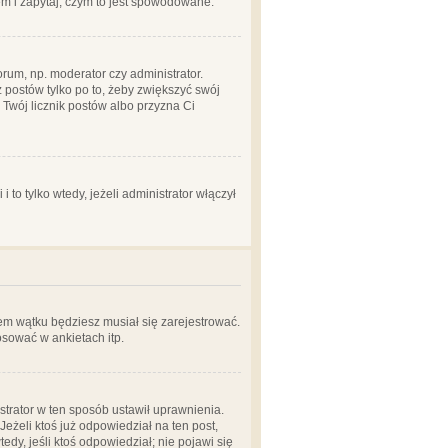
em i zapytaj, czym to jest spowodowane.
rum, np. moderator czy administrator.
 postów tylko po to, żeby zwiększyć swój
y Twój licznik postów albo przyzna Ci
o tylko wtedy, jeżeli administrator włączył
em wątku będziesz musiał się zarejestrować.
sować w ankietach itp.
istrator w ten sposób ustawił uprawnienia.
eżeli ktoś już odpowiedział na ten post,
tedy, jeśli ktoś odpowiedział; nie pojawi się