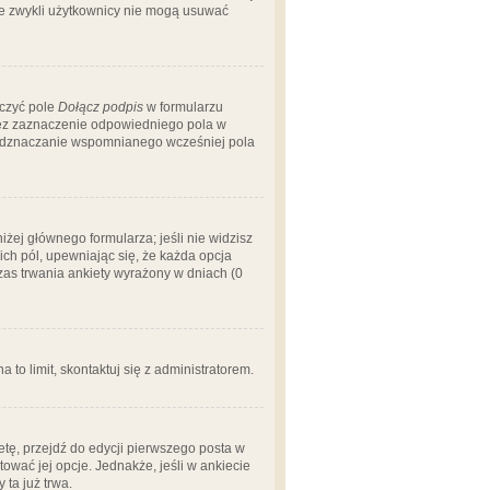
 że zwykli użytkownicy nie mogą usuwać
aczyć pole
Dołącz podpis
w formularzu
zez zaznaczenie odpowiedniego pola w
 odznaczanie wspomnianego wcześniej pola
iżej głównego formularza; jeśli nie widzisz
ich pól, upewniając się, że każda opcja
czas trwania ankiety wyrażony w dniach (0
a to limit, skontaktuj się z administratorem.
tę, przejdź do edycji pierwszego posta w
tować jej opcje. Jednakże, jeśli w ankiecie
ta już trwa.