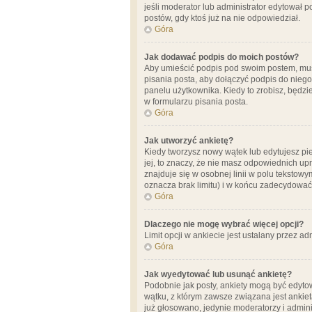
jeśli moderator lub administrator edytował 
postów, gdy ktoś już na nie odpowiedział.
Góra
Jak dodawać podpis do moich postów?
Aby umieścić podpis pod swoim postem, mus
pisania posta, aby dołączyć podpis do nie
panelu użytkownika. Kiedy to zrobisz, będ
w formularzu pisania posta.
Góra
Jak utworzyć ankietę?
Kiedy tworzysz nowy wątek lub edytujesz pier
jej, to znaczy, że nie masz odpowiednich up
znajduje się w osobnej linii w polu tekstow
oznacza brak limitu) i w końcu zadecydować
Góra
Dlaczego nie mogę wybrać więcej opcji?
Limit opcji w ankiecie jest ustalany przez ad
Góra
Jak wyedytować lub usunąć ankietę?
Podobnie jak posty, ankiety mogą być edytow
wątku, z którym zawsze związana jest ankieta
już głosowano, jedynie moderatorzy i admini