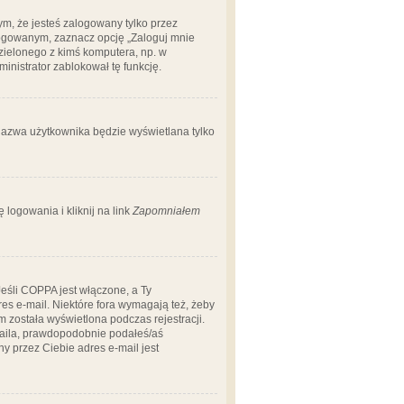
m, że jesteś zalogowany tylko przez
logowanym, zaznacz opcję „Zaloguj mnie
dzielonego z kimś komputera, np. w
dministrator zablokował tę funkcję.
 nazwa użytkownika będzie wyświetlana tylko
logowania i kliknij na link
Zapomniałem
Jeśli COPPA jest włączone, a Ty
res e-mail. Niektóre fora wymagają też, żeby
 została wyświetlona podczas rejestracji.
-maila, prawdopodobnie podałeś/aś
ny przez Ciebie adres e-mail jest