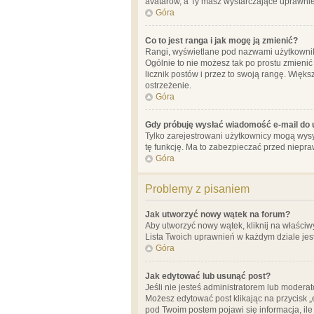
avatarów, a Ty masz wystarczające uprawnien
Góra
Co to jest ranga i jak mogę ją zmienić?
Rangi, wyświetlane pod nazwami użytkowników
Ogólnie to nie możesz tak po prostu zmienić
licznik postów i przez to swoją rangę. Więks
ostrzeżenie.
Góra
Gdy próbuję wysłać wiadomość e-mail do 
Tylko zarejestrowani użytkownicy mogą wysył
tę funkcję. Ma to zabezpieczać przed niep
Góra
Problemy z pisaniem
Jak utworzyć nowy wątek na forum?
Aby utworzyć nowy wątek, kliknij na właściw
Lista Twoich uprawnień w każdym dziale jes
Góra
Jak edytować lub usunąć post?
Jeśli nie jesteś administratorem lub moderat
Możesz edytować post klikając na przycisk „
pod Twoim postem pojawi się informacja, ile ra