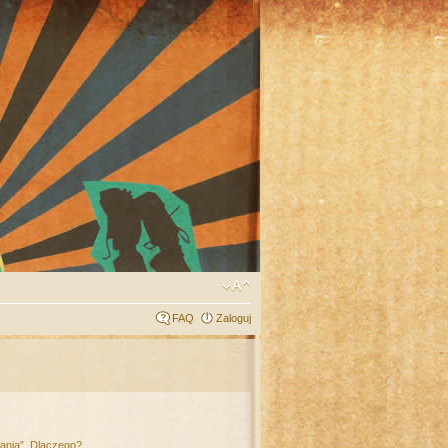
FAQ
Zaloguj
łania”. Dlaczego?