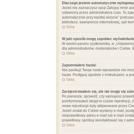
Dlaczego jestem automatycznie wylogow
Jeżeli nie zaznaczysz opcji
Zaloguj mnie aut
ustawiony przez administratora czas. To za
automatycznie przy każdej wizycie” podczas 
bibliotece, kawiarence internetowej, sali komp
Góra
W jaki sposób mogę zapobiec wyświetlani
W swoim panelu użytkownika, w „Ustawienia
dla administratorów, moderatorów i Ciebie. B
Góra
Zapomniałem hasła!
Nie panikuj! Twoje hasło wprawdzie nie moż
hasła
. Postępuj zgodnie z instrukcjami, a 
Góra
Zarejestrowałem się, ale nie mogę się zal
Po pierwsze, sprawdź, czy wpisujesz prawidł
poinformowałeś skrypt w czasie rejestracji, 
nowe rejestracje były aktywowane przez Cieb
Jeżeli został do Ciebie wysłany e-mail, pos
nieprawidłowy adres e-mail lub e-mail został
prawidłowy, spróbuj skontaktować się z admi
Góra