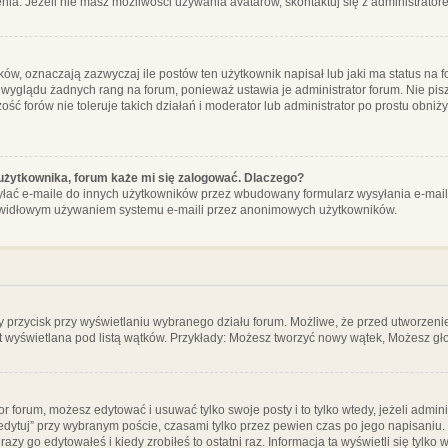
ia. Jeżeli nie masz możliwości używania avatarów, skontaktuj się z administrator
, oznaczają zazwyczaj ile postów ten użytkownik napisał lub jaki ma status na fo
 wyglądu żadnych rang na forum, ponieważ ustawia je administrator forum. Nie pisz
zość forów nie toleruje takich działań i moderator lub administrator po prostu obniż
użytkownika, forum każe mi się zalogować. Dlaczego?
ać e-maile do innych użytkowników przez wbudowany formularz wysyłania e-maili i t
rawidłowym używaniem systemu e-maili przez anonimowych użytkowników.
y przycisk przy wyświetlaniu wybranego działu forum. Możliwe, że przed utworzeni
t wyświetlana pod listą wątków. Przykłady: Możesz tworzyć nowy wątek, Możesz gło
or forum, możesz edytować i usuwać tylko swoje posty i to tylko wtedy, jeżeli admin
edytuj” przy wybranym poście, czasami tylko przez pewien czas po jego napisaniu. J
zy go edytowałeś i kiedy zrobiłeś to ostatni raz. Informacja ta wyświetli się tylko w