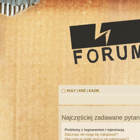
KULT
|
KNŻ
|
KAZIK
Najczęściej zadawane pytan
Problemy z logowaniem i rejestracją
Dlaczego nie mogę się zalogować?
Dlaczego w ogóle muszę się rejestrować?