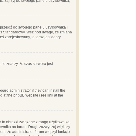
ć, zajrzyj do swojego panelu użytkownika;
m, przejdź do swojego panelu użytkownika i
zas Standardowy. Weź pod uwagę, że zmiana
ś zarejestrowany, to teraz jest dobry
, to znaczy, że czas serwera jest
ard administrator if they can install the
d at the phpBB website (see link at the
h to obrazki związane z rangą użytkownika,
kownika na forum. Drugi, zazwyczaj większy
em, że administrator forum włączył funkcje