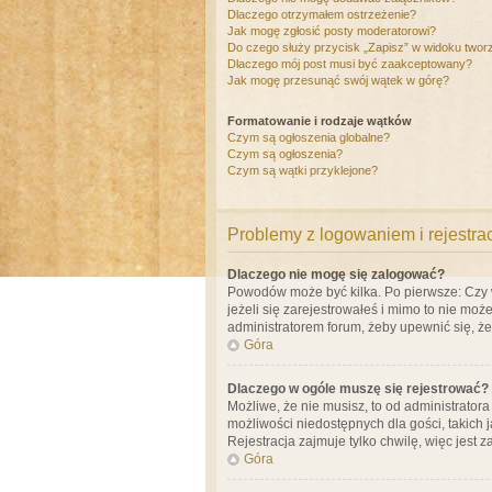
Dlaczego otrzymałem ostrzeżenie?
Jak mogę zgłosić posty moderatorowi?
Do czego służy przycisk „Zapisz” w widoku twor
Dlaczego mój post musi być zaakceptowany?
Jak mogę przesunąć swój wątek w górę?
Formatowanie i rodzaje wątków
Czym są ogłoszenia globalne?
Czym są ogłoszenia?
Czym są wątki przyklejone?
Problemy z logowaniem i rejestra
Dlaczego nie mogę się zalogować?
Powodów może być kilka. Po pierwsze: Czy w 
jeżeli się zarejestrowałeś i mimo to nie moż
administratorem forum, żeby upewnić się, ż
Góra
Dlaczego w ogóle muszę się rejestrować?
Możliwe, że nie musisz, to od administrator
możliwości niedostępnych dla gości, takich 
Rejestracja zajmuje tylko chwilę, więc jest 
Góra