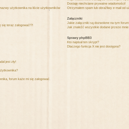
Dostaję niechciane prywatne wiadomości!
 nazwy użytkownika na liście użytkowników
Otrzymałem spam lub obraźliwy e-mail od u
Załączniki
Jakie załączniki są dozwolone na tym foru
ę się teraz zalogować!?!
Jak znaleźć wszystkie dodane przeze mnie 
Sprawy phpBB3
Kto napisał ten skrypt?
Dlaczego funkcja X nie jest dostępna?
al jest zły!
użytkownika?
nika, forum każe mi się zalogować.