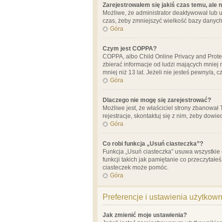
Zarejestrowałem się jakiś czas temu, ale 
Możliwe, że administrator deaktywował lub u
czas, żeby zmniejszyć wielkość bazy danych.
Góra
Czym jest COPPA?
COPPA, albo Child Online Privacy and Prote
zbierać informacje od ludzi mających mniej
mniej niż 13 lat. Jeżeli nie jesteś pewny/a,
Góra
Dlaczego nie mogę się zarejestrować?
Możliwe jest, że właściciel strony zbanował
rejestracje, skontaktuj się z nim, żeby dowie
Góra
Co robi funkcja „Usuń ciasteczka”?
Funkcja „Usuń ciasteczka” usuwa wszystkie 
funkcji takich jak pamiętanie co przeczytałe
ciasteczek może pomóc.
Góra
Preferencje i ustawienia użytkow
Jak zmienić moje ustawienia?