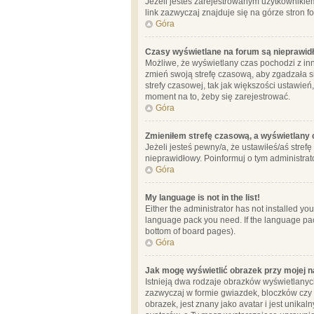
Jeżeli jesteś zarejestrowanym użytkownikie
link zazwyczaj znajduje się na górze stron f
Góra
Czasy wyświetlane na forum są nieprawid
Możliwe, że wyświetlany czas pochodzi z inne
zmień swoją strefę czasową, aby zgadzała 
strefy czasowej, tak jak większości ustawień
moment na to, żeby się zarejestrować.
Góra
Zmieniłem strefę czasową, a wyświetlany c
Jeżeli jesteś pewny/a, że ustawiłeś/aś stref
nieprawidłowy. Poinformuj o tym administrat
Góra
My language is not in the list!
Either the administrator has not installed yo
language pack you need. If the language pack
bottom of board pages).
Góra
Jak mogę wyświetlić obrazek przy mojej 
Istnieją dwa rodzaje obrazków wyświetlanyc
zazwyczaj w formie gwiazdek, bloczków czy k
obrazek, jest znany jako avatar i jest unik