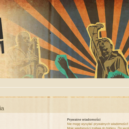
ia
Prywatne wiadomości
Nie mogę wysyłać prywatnych wiadomości!
Moje wiadomości trafiają do folderu „Do wys