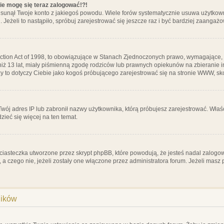
nie mogę się teraz zalogować!?!
sunął Twoje konto z jakiegoś powodu. Wiele forów systematycznie usuwa użytkownik
 Jeżeli to nastąpiło, spróbuj zarejestrować się jeszcze raz i być bardziej zaanga
ction Act of 1998, to obowiązujące w Stanach Zjednoczonych prawo, wymagające, 
 niż 13 lat, miały piśmienną zgodę rodziców lub prawnych opiekunów na zbieranie 
 czy to dotyczy Ciebie jako kogoś próbującego zarejestrować się na stronie WWW, sk
 Twój adres IP lub zabronił nazwy użytkownika, którą próbujesz zarejestrować. Właś
dzieć się więcej na ten temat.
ciasteczka utworzone przez skrypt phpBB, które powodują, że jesteś nadal zalogo
ś, a czego nie, jeżeli zostały one włączone przez administratora forum. Jeżeli mas
ników