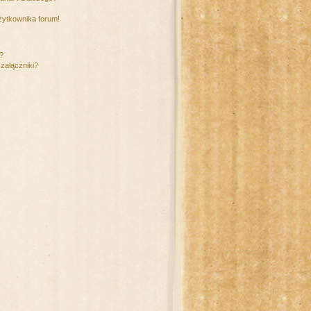
żytkownika forum!
m?
załączniki?