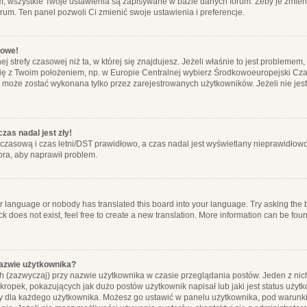
m, wszystkie Twoje ustawienia są zapisywane w bazie danych forum. Żeby je zmieni
orum. Ten panel pozwoli Ci zmienić swoje ustawienia i preferencje.
łowe!
j strefy czasowej niż ta, w której się znajdujesz. Jeżeli właśnie to jest probleme
się z Twoim położeniem, np. w Europie Centralnej wybierz Środkowoeuropejski C
, może zostać wykonana tylko przez zarejestrowanych użytkowników. Jeżeli nie jeste
zas nadal jest zły!
ę czasową i czas letni/DST prawidłowo, a czas nadal jest wyświetlany nieprawidłowo
ora, aby naprawił problem.
ur language or nobody has translated this board into your language. Try asking the bo
 does not exist, feel free to create a new translation. More information can be foun
nazwie użytkownika?
h (zazwyczaj) przy nazwie użytkownika w czasie przeglądania postów. Jeden z nic
ropek, pokazujących jak dużo postów użytkownik napisał lub jaki jest status użyt
alny dla każdego użytkownika. Możesz go ustawić w panelu użytkownika, pod warunki