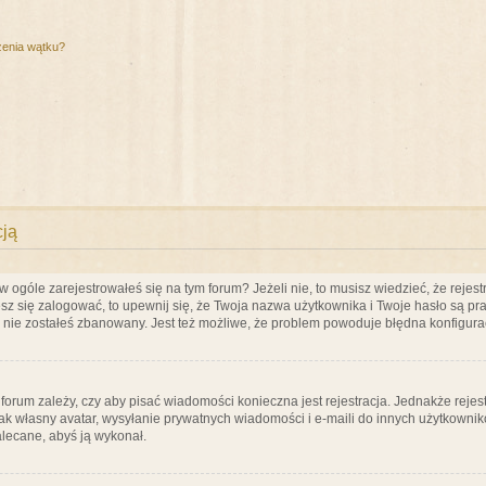
zenia wątku?
cją
ogóle zarejestrowałeś się na tym forum? Jeżeli nie, to musisz wiedzieć, że rejestr
esz się zalogować, to upewnij się, że Twoja nazwa użytkownika i Twoje hasło są praw
e nie zostałeś zbanowany. Jest też możliwe, że problem powoduje błędna konfigura
a forum zależy, czy aby pisać wiadomości konieczna jest rejestracja. Jednakże reje
jak własny avatar, wysyłanie prywatnych wiadomości i e-maili do innych użytkownik
zalecane, abyś ją wykonał.