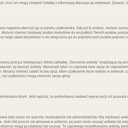
post, choć oni mogą zostawić notatkę z informacją dlaczego go edytowali. Zauważ,
isz najpierw utworzyć go w panelu użytkownika. Gdy już to zrobisz, możesz zazn
go. Możesz również dodawać podpis domyślnie do wszystkich Twoich postów, popr
ziesz mógł nadal decydować o nie dołączeniu go do pojedynczych postów poprzez
wszy post już istniejącego, kliknij zakładkę „Tworzenie ankiety” znajdującą się pon
rawnień, by tworzyć ankiety. Wprowadź tytuł i co najmniej dwie opcje do odpowiedn
ym. Możesz również ustalić liczbę opcji, które użytkownik może wybrać w ankiecie, 
, czy użytkownicy mogą zmieniać swoje głosy.
ministratora forum. Jeśli sądzisz, że potrzebujesz wstawić więcej opcji niż pozwala n
ane tylko przez ich autorów, moderatorów lub administratorów. Aby edytować ankie
. Jeśli nikt jeszcze nie głosował w ankiecie, jej autor może usunąć ankietę lub edy
stratorzy mogą ją edytować lub usunąć. To zapobiega modyfikowaniu ankiety, kiedy 