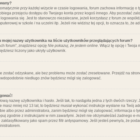
ywany?
omatycznie przy każdej wizycie
w czasie logowania, forum zachowa informację o ty
pobiega przejęciu dostępu do Twojego konta przez kogoś innego. Aby pozostać za
logowania się. Jest to stanowczo niezalecane, jeżeli korzystasz z forum ze współ
uterowej w szkole / na uczelni itp. Jeżeli nie widzisz tej opcji, to oznacza to, że a
u mojej nazwy użytkownika na liście użytkowników przeglądających forum?
ch forum”, znajdziesz opcję
Nie pokazuj, że jestem online
. Włącz tę opcję i Twoja
ędziesz liczony jako ukryty użytkownik.
e zostać odzyskane, ale bez problemu może zostać zresetowane. Przejdź na stronę 
prawdopodobnie niedługo znów będziesz mógł się zalogować.
ogować!
ową nazwę użytkownika i hasło. Jeśli tak, to nastąpiła jedna z tych dwóch rzeczy: 
że masz mniej niż 13 lat, to będziesz musiał wykonać instrukcje wysłane na Twój ad
ie albo przez administratora, zanim będziesz mógł się zalogować; informacja o tym
tępuj zgodnie z instrukcjami w nim zawartymi. Jeżeli nie otrzymałeś/aś żadnego e
 zaklasyfikowany jako spam przez filtr antyspamowy. Jeśli jesteś pewny/a, że poda
nistratorem.