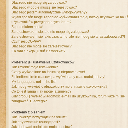
Dlaczego nie mogę się zalogować?
Dlaczego w ogóle muszę się rejestrować?
Dlaczego jestem automatycznie wylogowywany?
W jaki sposób mogę zapobiec wyświetlaniu mojej nazwy użytkownika na liś
użytkowników przeglądających forum?
Zapomniałem hasła!
Zarejestrowałem się, ale nie mogę się zalogować!
Zarejestrowałem się jakiś czas temu, ale nie mogę się teraz zalogować!?!
Czym jest COPPA?
Dlaczego nie mogę się zarejestrować?
Co robi funkcja „Usuń ciasteczka”?
Preferencje i ustawienia użytkowników
Jak zmienić moje ustawienia?
Czasy wyświetlane na forum są nieprawidłowe!
Zmieniłem strefę czasową, a wyświetlany czas nadal jest zły!
My language is not in the list!
Jak mogę wyświetlić obrazek przy mojej nazwie użytkownika?
Co to jest ranga i jak mogę ją zmienić?
Gdy próbuję wysłać wiadomość e-mail do użytkownika, forum każe mi się
zalogować. Dlaczego?
Problemy z pisaniem
Jak utworzyć nowy wątek na forum?
Jak edytować lub usunąć post?
Jak dodawać podpis do moich postów?