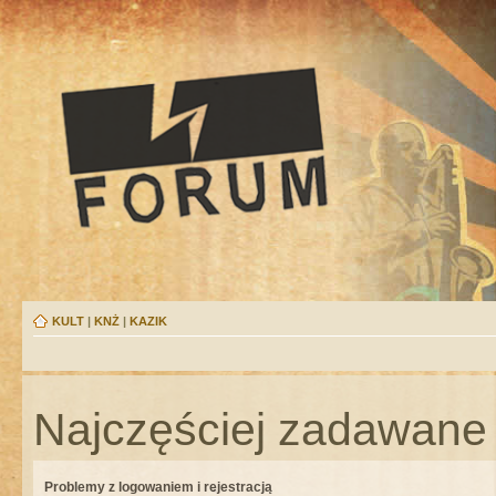
KULT
|
KNŻ
|
KAZIK
Najczęściej zadawane 
Problemy z logowaniem i rejestracją