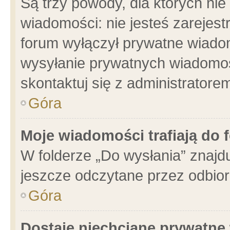
Są trzy powody, dla których n
wiadomości: nie jesteś zarejest
forum wyłączył prywatne wiadom
wysyłanie prywatnych wiadomości
skontaktuj się z administratore
Góra
Moje wiadomości trafiają do 
W folderze „Do wysłania” znajdu
jeszcze odczytane przez odbior
Góra
Dostaję niechciane prywatne