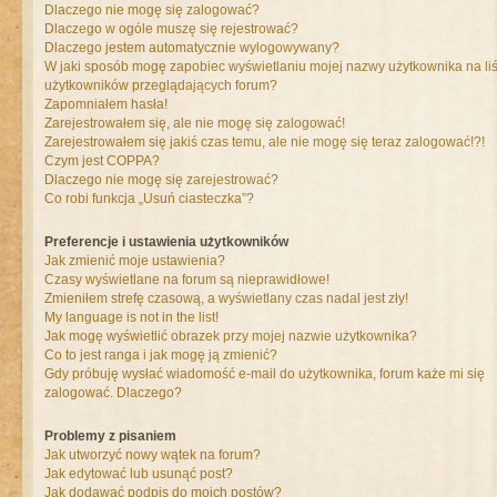
Dlaczego nie mogę się zalogować?
Dlaczego w ogóle muszę się rejestrować?
Dlaczego jestem automatycznie wylogowywany?
W jaki sposób mogę zapobiec wyświetlaniu mojej nazwy użytkownika na liś
użytkowników przeglądających forum?
Zapomniałem hasła!
Zarejestrowałem się, ale nie mogę się zalogować!
Zarejestrowałem się jakiś czas temu, ale nie mogę się teraz zalogować!?!
Czym jest COPPA?
Dlaczego nie mogę się zarejestrować?
Co robi funkcja „Usuń ciasteczka”?
Preferencje i ustawienia użytkowników
Jak zmienić moje ustawienia?
Czasy wyświetlane na forum są nieprawidłowe!
Zmieniłem strefę czasową, a wyświetlany czas nadal jest zły!
My language is not in the list!
Jak mogę wyświetlić obrazek przy mojej nazwie użytkownika?
Co to jest ranga i jak mogę ją zmienić?
Gdy próbuję wysłać wiadomość e-mail do użytkownika, forum każe mi się
zalogować. Dlaczego?
Problemy z pisaniem
Jak utworzyć nowy wątek na forum?
Jak edytować lub usunąć post?
Jak dodawać podpis do moich postów?