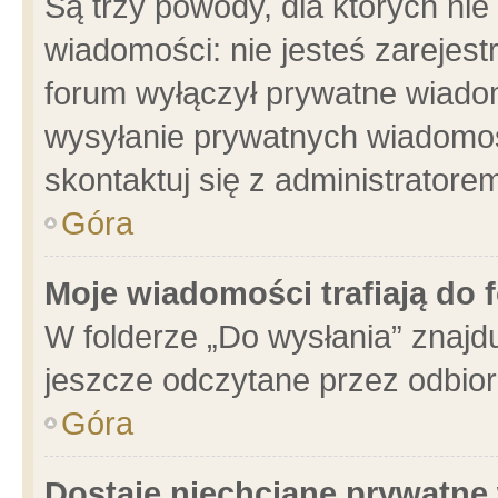
Są trzy powody, dla których n
wiadomości: nie jesteś zarejest
forum wyłączył prywatne wiadom
wysyłanie prywatnych wiadomości
skontaktuj się z administratore
Góra
Moje wiadomości trafiają do 
W folderze „Do wysłania” znajdu
jeszcze odczytane przez odbior
Góra
Dostaję niechciane prywatne