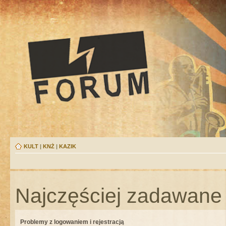
KULT
|
KNŻ
|
KAZIK
Najczęściej zadawane 
Problemy z logowaniem i rejestracją