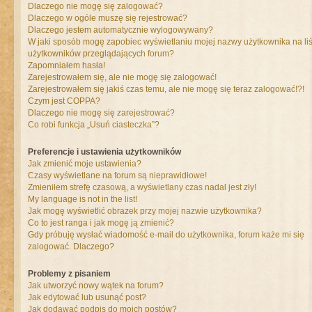
Dlaczego nie mogę się zalogować?
Dlaczego w ogóle muszę się rejestrować?
Dlaczego jestem automatycznie wylogowywany?
W jaki sposób mogę zapobiec wyświetlaniu mojej nazwy użytkownika na liś
użytkowników przeglądających forum?
Zapomniałem hasła!
Zarejestrowałem się, ale nie mogę się zalogować!
Zarejestrowałem się jakiś czas temu, ale nie mogę się teraz zalogować!?!
Czym jest COPPA?
Dlaczego nie mogę się zarejestrować?
Co robi funkcja „Usuń ciasteczka”?
Preferencje i ustawienia użytkowników
Jak zmienić moje ustawienia?
Czasy wyświetlane na forum są nieprawidłowe!
Zmieniłem strefę czasową, a wyświetlany czas nadal jest zły!
My language is not in the list!
Jak mogę wyświetlić obrazek przy mojej nazwie użytkownika?
Co to jest ranga i jak mogę ją zmienić?
Gdy próbuję wysłać wiadomość e-mail do użytkownika, forum każe mi się
zalogować. Dlaczego?
Problemy z pisaniem
Jak utworzyć nowy wątek na forum?
Jak edytować lub usunąć post?
Jak dodawać podpis do moich postów?