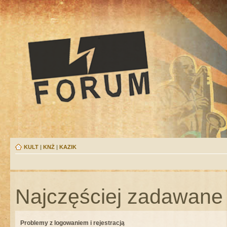
KULT
|
KNŻ
|
KAZIK
Najczęściej zadawane 
Problemy z logowaniem i rejestracją