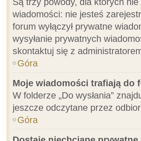
Są trzy powody, dla których n
wiadomości: nie jesteś zarejest
forum wyłączył prywatne wiadom
wysyłanie prywatnych wiadomości
skontaktuj się z administratore
Góra
Moje wiadomości trafiają do 
W folderze „Do wysłania” znajdu
jeszcze odczytane przez odbior
Góra
Dostaję niechciane prywatne