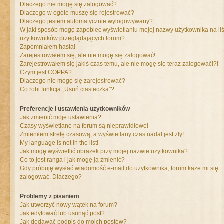
Dlaczego nie mogę się zalogować?
Dlaczego w ogóle muszę się rejestrować?
Dlaczego jestem automatycznie wylogowywany?
W jaki sposób mogę zapobiec wyświetlaniu mojej nazwy użytkownika na liś
użytkowników przeglądających forum?
Zapomniałem hasła!
Zarejestrowałem się, ale nie mogę się zalogować!
Zarejestrowałem się jakiś czas temu, ale nie mogę się teraz zalogować!?!
Czym jest COPPA?
Dlaczego nie mogę się zarejestrować?
Co robi funkcja „Usuń ciasteczka”?
Preferencje i ustawienia użytkowników
Jak zmienić moje ustawienia?
Czasy wyświetlane na forum są nieprawidłowe!
Zmieniłem strefę czasową, a wyświetlany czas nadal jest zły!
My language is not in the list!
Jak mogę wyświetlić obrazek przy mojej nazwie użytkownika?
Co to jest ranga i jak mogę ją zmienić?
Gdy próbuję wysłać wiadomość e-mail do użytkownika, forum każe mi się
zalogować. Dlaczego?
Problemy z pisaniem
Jak utworzyć nowy wątek na forum?
Jak edytować lub usunąć post?
Jak dodawać podpis do moich postów?