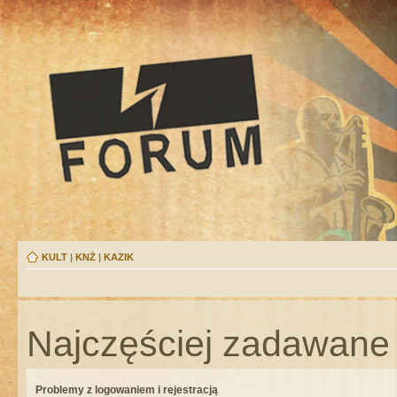
KULT
|
KNŻ
|
KAZIK
Najczęściej zadawane 
Problemy z logowaniem i rejestracją