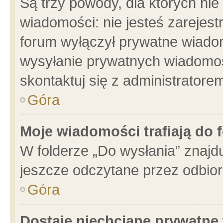
Są trzy powody, dla których n
wiadomości: nie jesteś zarejest
forum wyłączył prywatne wiadom
wysyłanie prywatnych wiadomości
skontaktuj się z administratore
Góra
Moje wiadomości trafiają do 
W folderze „Do wysłania” znajdu
jeszcze odczytane przez odbior
Góra
Dostaję niechciane prywatne