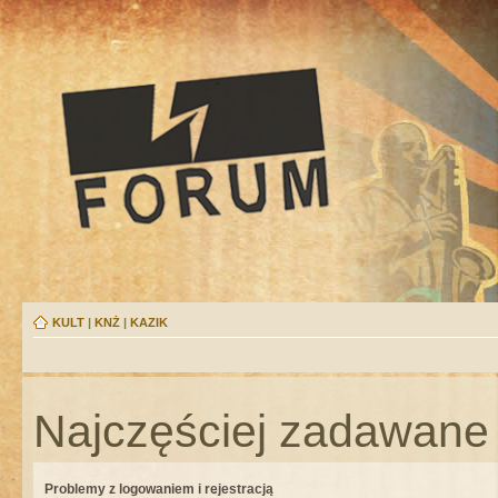
KULT
|
KNŻ
|
KAZIK
Najczęściej zadawane 
Problemy z logowaniem i rejestracją