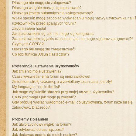
Dlaczego nie mogę się zalogować?
Dlaczego w ogóle muszę się rejestrować?
Dlaczego jestem automatycznie wylogowywany?
W jaki sposób mogę zapobiec wyświetlaniu mojej nazwy użytkownika na liś
użytkowników przeglądających forum?
Zapomniałem hasła!
Zarejestrowałem się, ale nie mogę się zalogować!
Zarejestrowałem się jakiś czas temu, ale nie mogę się teraz zalogować!?!
Czym jest COPPA?
Dlaczego nie mogę się zarejestrować?
Co robi funkcja „Usuń ciasteczka”?
Preferencje i ustawienia użytkowników
Jak zmienić moje ustawienia?
Czasy wyświetlane na forum są nieprawidłowe!
Zmieniłem strefę czasową, a wyświetlany czas nadal jest zły!
My language is not in the list!
Jak mogę wyświetlić obrazek przy mojej nazwie użytkownika?
Co to jest ranga i jak mogę ją zmienić?
Gdy próbuję wysłać wiadomość e-mail do użytkownika, forum każe mi się
zalogować. Dlaczego?
Problemy z pisaniem
Jak utworzyć nowy wątek na forum?
Jak edytować lub usunąć post?
Jak dodawać podpis do moich postów?