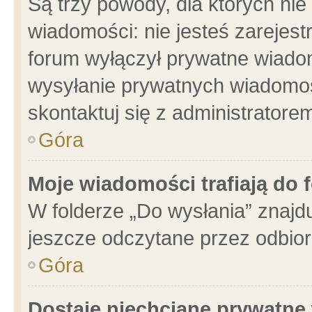
Są trzy powody, dla których n
wiadomości: nie jesteś zarejest
forum wyłączył prywatne wiadom
wysyłanie prywatnych wiadomości
skontaktuj się z administratore
Góra
Moje wiadomości trafiają do 
W folderze „Do wysłania” znajdu
jeszcze odczytane przez odbior
Góra
Dostaję niechciane prywatne