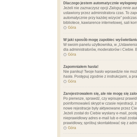
Dlaczego jestem automatycznie wylogow
Jeżeli nie zaznaczysz opcji
Zaloguj mnie aut
ustawiony przez administratora czas. To za
automatycznie przy każdej wizycie” podczas 
bibliotece, kawiarence internetowej, sali komp
Góra
W jaki sposób mogę zapobiec wyświetlani
W swoim panelu użytkownika, w „Ustawienia
dla administratorów, moderatorów i Ciebie. B
Góra
Zapomniałem hasła!
Nie panikuj! Twoje hasło wprawdzie nie moż
hasła
. Postępuj zgodnie z instrukcjami, a 
Góra
Zarejestrowałem się, ale nie mogę się zal
Po pierwsze, sprawdź, czy wpisujesz prawidł
poinformowałeś skrypt w czasie rejestracji, 
nowe rejestracje były aktywowane przez Cieb
Jeżeli został do Ciebie wysłany e-mail, pos
nieprawidłowy adres e-mail lub e-mail został
prawidłowy, spróbuj skontaktować się z admi
Góra