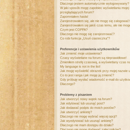
Dlaczego jestem automatycznie wylogowywany?
W jaki sposób mogę zapobiec wyświetlaniu mojej
przeglądających forum?
Zapomniałem hasła!
Zarejestrowałem się, ale nie mogę się zalogować!
Zarejestrowałem się jakiś czas temu, ale nie mog
Czym jest COPPA?
Dlaczego nie mogę się zarejestrować?
Co robi funkcja „Usuń ciasteczka”?
Preferencje i ustawienia użytkowników
Jak zmienić moje ustawienia?
Czasy wyświetlane na forum są nieprawidłowe!
Zmieniłem strefę czasową, a wyświetlany czas nad
My language is not in the list!
Jak mogę wyświetlić obrazek przy mojej nazwie 
Co to jest ranga i jak mogę ją zmienić?
Gdy próbuję wysłać wiadomość e-mail do użytkow
Dlaczego?
Problemy z pisaniem
Jak utworzyć nowy wątek na forum?
Jak edytować lub usunąć post?
Jak dodawać podpis do moich postów?
Jak utworzyć ankietę?
Dlaczego nie mogę wybrać więcej opcji?
Jak wyedytować lub usunąć ankietę?
Dlaczego nie mam dostępu do działu?
Dlaczego nie mogę dodawać załączników?