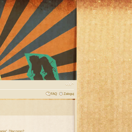
FAQ
Zaloguj
łania”. Dlaczego?