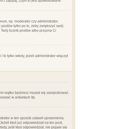
em i zapytaj, czym to jest spowodowane.
rum, np. moderator czy administrator.
 postów tylko po to, żeby zwiększyć swój
y Twój licznik postów albo przyzna Ci
o tylko wtedy, jeżeli administrator włączył
em wątku będziesz musiał się zarejestrować.
sować w ankietach itp.
istrator w ten sposób ustawił uprawnienia.
eżeli ktoś już odpowiedział na ten post,
tedy, jeśli ktoś odpowiedział; nie pojawi się