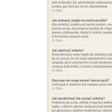
jeśli moderator lub administrator edytował 
postów, gdy ktoś już na nie odpowiedział.
Góra
Jak dodawać podpis do moich postów?
Aby umieścić podpis pod swoim postem, mus
pisania posta, aby dołączyć podpis do nie
panelu użytkownika. Kiedy to zrobisz, będ
w formularzu pisania posta.
Góra
Jak utworzyć ankietę?
Kiedy tworzysz nowy wątek lub edytujesz pier
jej, to znaczy, że nie masz odpowiednich up
znajduje się w osobnej linii w polu tekstow
oznacza brak limitu) i w końcu zadecydować
Góra
Dlaczego nie mogę wybrać więcej opcji?
Limit opcji w ankiecie jest ustalany przez ad
Góra
Jak wyedytować lub usunąć ankietę?
Podobnie jak posty, ankiety mogą być edytow
wątku, z którym zawsze związana jest ankieta
już głosowano, jedynie moderatorzy i admini