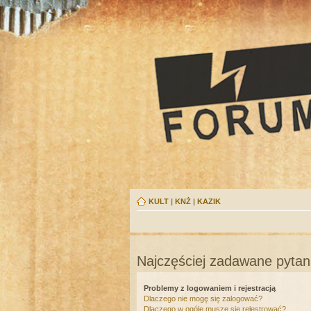
KULT
|
KNŻ
|
KAZIK
Najczęściej zadawane pytan
Problemy z logowaniem i rejestracją
Dlaczego nie mogę się zalogować?
Dlaczego w ogóle muszę się rejestrować?