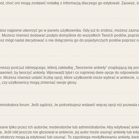
post, choć oni mogą zostawić notatkę z informacją dlaczego go edytowali. Zauważ,
isz najpierw utworzyć go w panelu użytkownika. Gdy już to zrobisz, możesz zazn
go. Możesz również dodawać podpis domyślnie do wszystkich Twoich postów, popr
ziesz mógł nadal decydować o nie dołączeniu go do pojedynczych postów poprzez
wszy post już istniejącego, kliknij zakładkę „Tworzenie ankiety” znajdującą się pon
rawnień, by tworzyć ankiety. Wprowadź tytuł i co najmniej dwie opcje do odpowiedn
ym. Możesz również ustalić liczbę opcji, które użytkownik może wybrać w ankiecie, 
, czy użytkownicy mogą zmieniać swoje głosy.
ministratora forum. Jeśli sądzisz, że potrzebujesz wstawić więcej opcji niż pozwala n
ane tylko przez ich autorów, moderatorów lub administratorów. Aby edytować ankie
. Jeśli nikt jeszcze nie głosował w ankiecie, jej autor może usunąć ankietę lub edy
stratorzy mogą ją edytować lub usunąć. To zapobiega modyfikowaniu ankiety, kiedy 