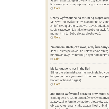
Jeżeli jesteś zarejestrowanym użytkownikie
link zazwyczaj znajduje się na górze stron f
Góra
Czasy wyświetlane na forum są nieprawid
Możliwe, że wyświetlany czas pochodzi z inne
zmień swoją strefę czasową, aby zgadzała 
strefy czasowej, tak jak większości ustawień
moment na to, żeby się zarejestrować.
Góra
Zmieniłem strefę czasową, a wyświetlany c
Jeżeli jesteś pewny/a, że ustawiłeś/aś stref
nieprawidłowy. Poinformuj o tym administrat
Góra
My language is not in the list!
Either the administrator has not installed yo
language pack you need. If the language pack
bottom of board pages).
Góra
Jak mogę wyświetlić obrazek przy mojej 
Istnieją dwa rodzaje obrazków wyświetlanyc
zazwyczaj w formie gwiazdek, bloczków czy k
obrazek, jest znany jako avatar i jest unik