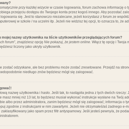
ywany?
omatycznie przy każdej wizycie
w czasie logowania, forum zachowa informację o ty
pobiega przejęciu dostępu do Twojego konta przez kogoś innego. Aby pozostać za
logowania się. Jest to stanowczo niezalecane, jeżeli korzystasz z forum ze współ
uterowej w szkole / na uczelni itp. Jeżeli nie widzisz tej opcji, to oznacza to, że a
u mojej nazwy użytkownika na liście użytkowników przeglądających forum?
ch forum”, znajdziesz opcję
Nie pokazuj, że jestem online
. Włącz tę opcję i Twoja
ędziesz liczony jako ukryty użytkownik.
e zostać odzyskane, ale bez problemu może zostać zresetowane. Przejdź na stronę 
prawdopodobnie niedługo znów będziesz mógł się zalogować.
ogować!
ową nazwę użytkownika i hasło. Jeśli tak, to nastąpiła jedna z tych dwóch rzeczy: 
że masz mniej niż 13 lat, to będziesz musiał wykonać instrukcje wysłane na Twój ad
ie albo przez administratora, zanim będziesz mógł się zalogować; informacja o tym
tępuj zgodnie z instrukcjami w nim zawartymi. Jeżeli nie otrzymałeś/aś żadnego e
 zaklasyfikowany jako spam przez filtr antyspamowy. Jeśli jesteś pewny/a, że poda
nistratorem.