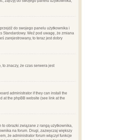
ć, zajrzyj do swojego panelu użytkownika;
m, przejdź do swojego panelu użytkownika i
zas Standardowy. Weź pod uwagę, że zmiana
ś zarejestrowany, to teraz jest dobry
, to znaczy, że czas serwera jest
ard administrator if they can install the
d at the phpBB website (see link at the
h to obrazki związane z rangą użytkownika,
kownika na forum. Drugi, zazwyczaj większy
em, że administrator forum włączył funkcje