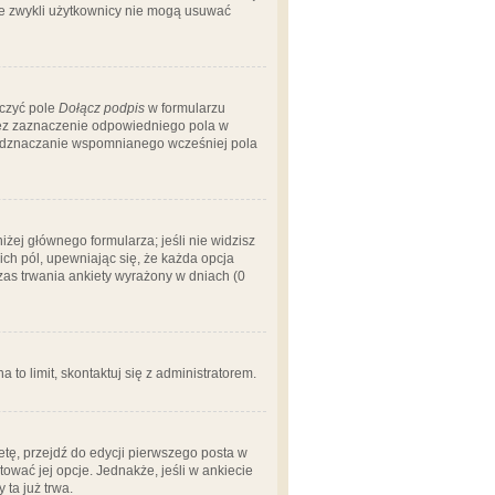
 że zwykli użytkownicy nie mogą usuwać
aczyć pole
Dołącz podpis
w formularzu
zez zaznaczenie odpowiedniego pola w
 odznaczanie wspomnianego wcześniej pola
iżej głównego formularza; jeśli nie widzisz
ich pól, upewniając się, że każda opcja
czas trwania ankiety wyrażony w dniach (0
a to limit, skontaktuj się z administratorem.
tę, przejdź do edycji pierwszego posta w
tować jej opcje. Jednakże, jeśli w ankiecie
ta już trwa.