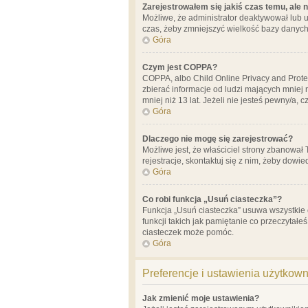
Zarejestrowałem się jakiś czas temu, ale 
Możliwe, że administrator deaktywował lub u
czas, żeby zmniejszyć wielkość bazy danych.
Góra
Czym jest COPPA?
COPPA, albo Child Online Privacy and Prote
zbierać informacje od ludzi mających mniej
mniej niż 13 lat. Jeżeli nie jesteś pewny/a,
Góra
Dlaczego nie mogę się zarejestrować?
Możliwe jest, że właściciel strony zbanował
rejestracje, skontaktuj się z nim, żeby dowie
Góra
Co robi funkcja „Usuń ciasteczka”?
Funkcja „Usuń ciasteczka” usuwa wszystkie 
funkcji takich jak pamiętanie co przeczytałe
ciasteczek może pomóc.
Góra
Preferencje i ustawienia użytkow
Jak zmienić moje ustawienia?