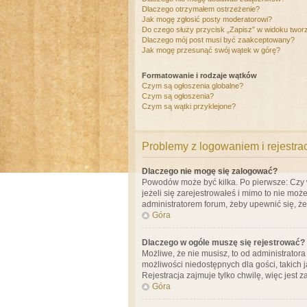
Dlaczego otrzymałem ostrzeżenie?
Jak mogę zgłosić posty moderatorowi?
Do czego służy przycisk „Zapisz” w widoku twor
Dlaczego mój post musi być zaakceptowany?
Jak mogę przesunąć swój wątek w górę?
Formatowanie i rodzaje wątków
Czym są ogłoszenia globalne?
Czym są ogłoszenia?
Czym są wątki przyklejone?
Problemy z logowaniem i rejestra
Dlaczego nie mogę się zalogować?
Powodów może być kilka. Po pierwsze: Czy w 
jeżeli się zarejestrowałeś i mimo to nie moż
administratorem forum, żeby upewnić się, ż
Góra
Dlaczego w ogóle muszę się rejestrować?
Możliwe, że nie musisz, to od administrator
możliwości niedostępnych dla gości, takich 
Rejestracja zajmuje tylko chwilę, więc jest 
Góra