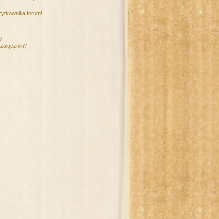
żytkownika forum!
m?
załączniki?