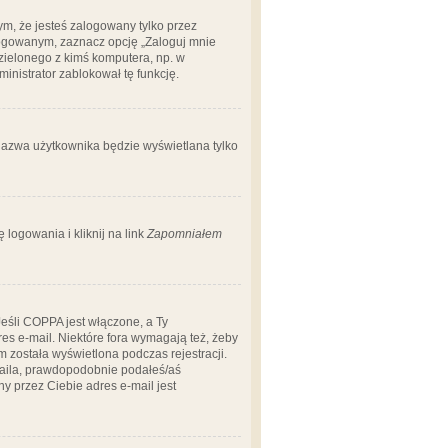
m, że jesteś zalogowany tylko przez
logowanym, zaznacz opcję „Zaloguj mnie
dzielonego z kimś komputera, np. w
dministrator zablokował tę funkcję.
 nazwa użytkownika będzie wyświetlana tylko
logowania i kliknij na link
Zapomniałem
Jeśli COPPA jest włączone, a Ty
res e-mail. Niektóre fora wymagają też, żeby
 została wyświetlona podczas rejestracji.
-maila, prawdopodobnie podałeś/aś
ny przez Ciebie adres e-mail jest