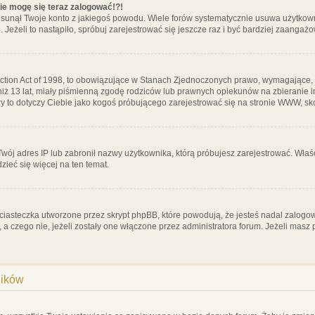
nie mogę się teraz zalogować!?!
sunął Twoje konto z jakiegoś powodu. Wiele forów systematycznie usuwa użytkownik
 Jeżeli to nastąpiło, spróbuj zarejestrować się jeszcze raz i być bardziej zaanga
ction Act of 1998, to obowiązujące w Stanach Zjednoczonych prawo, wymagające, 
 niż 13 lat, miały piśmienną zgodę rodziców lub prawnych opiekunów na zbieranie 
 czy to dotyczy Ciebie jako kogoś próbującego zarejestrować się na stronie WWW, sk
 Twój adres IP lub zabronił nazwy użytkownika, którą próbujesz zarejestrować. Właś
dzieć się więcej na ten temat.
ciasteczka utworzone przez skrypt phpBB, które powodują, że jesteś nadal zalogo
ś, a czego nie, jeżeli zostały one włączone przez administratora forum. Jeżeli mas
ników