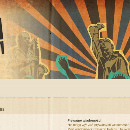
ia
Prywatne wiadomości
Nie mogę wysyłać prywatnych wiadomości!
Moje wiadomości trafiają do folderu „Do wys