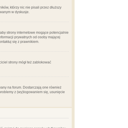
ów, którzy nic nie pisali przez dłuższy
żowanym w dyskusje.
aby strony internetowe mogące potencjalnie
informacji prywatnych od osoby mającej
ontaktuj się z prawnikiem.
ciciel strony mógł też zablokować
wany na forum. Dostarczają one również
z problemy z (wy)logowaniem się, usunięcie