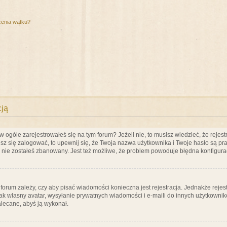
zenia wątku?
cją
ogóle zarejestrowałeś się na tym forum? Jeżeli nie, to musisz wiedzieć, że rejestr
esz się zalogować, to upewnij się, że Twoja nazwa użytkownika i Twoje hasło są praw
e nie zostałeś zbanowany. Jest też możliwe, że problem powoduje błędna konfigura
a forum zależy, czy aby pisać wiadomości konieczna jest rejestracja. Jednakże reje
jak własny avatar, wysyłanie prywatnych wiadomości i e-maili do innych użytkownik
zalecane, abyś ją wykonał.