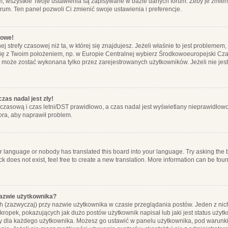
m, wszystkie Twoje ustawienia są zapisywane w bazie danych forum. Żeby je zmieni
orum. Ten panel pozwoli Ci zmienić swoje ustawienia i preferencje.
łowe!
j strefy czasowej niż ta, w której się znajdujesz. Jeżeli właśnie to jest probleme
się z Twoim położeniem, np. w Europie Centralnej wybierz Środkowoeuropejski C
, może zostać wykonana tylko przez zarejestrowanych użytkowników. Jeżeli nie jeste
zas nadal jest zły!
ę czasową i czas letni/DST prawidłowo, a czas nadal jest wyświetlany nieprawidłowo
ora, aby naprawił problem.
ur language or nobody has translated this board into your language. Try asking the bo
 does not exist, feel free to create a new translation. More information can be foun
nazwie użytkownika?
h (zazwyczaj) przy nazwie użytkownika w czasie przeglądania postów. Jeden z nic
ropek, pokazujących jak dużo postów użytkownik napisał lub jaki jest status użyt
alny dla każdego użytkownika. Możesz go ustawić w panelu użytkownika, pod warunki