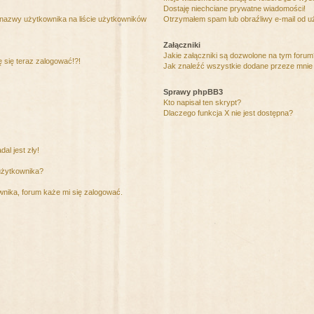
Dostaję niechciane prywatne wiadomości!
 nazwy użytkownika na liście użytkowników
Otrzymałem spam lub obraźliwy e-mail od u
Załączniki
Jakie załączniki są dozwolone na tym foru
ę się teraz zalogować!?!
Jak znaleźć wszystkie dodane przeze mnie 
Sprawy phpBB3
Kto napisał ten skrypt?
Dlaczego funkcja X nie jest dostępna?
al jest zły!
użytkownika?
nika, forum każe mi się zalogować.