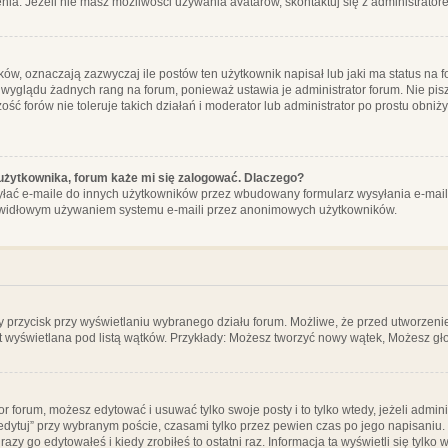
ia. Jeżeli nie masz możliwości używania avatarów, skontaktuj się z administrator
, oznaczają zazwyczaj ile postów ten użytkownik napisał lub jaki ma status na fo
 wyglądu żadnych rang na forum, ponieważ ustawia je administrator forum. Nie pisz
zość forów nie toleruje takich działań i moderator lub administrator po prostu obniż
użytkownika, forum każe mi się zalogować. Dlaczego?
ać e-maile do innych użytkowników przez wbudowany formularz wysyłania e-maili i t
rawidłowym używaniem systemu e-maili przez anonimowych użytkowników.
y przycisk przy wyświetlaniu wybranego działu forum. Możliwe, że przed utworzeni
t wyświetlana pod listą wątków. Przykłady: Możesz tworzyć nowy wątek, Możesz gło
or forum, możesz edytować i usuwać tylko swoje posty i to tylko wtedy, jeżeli admin
edytuj” przy wybranym poście, czasami tylko przez pewien czas po jego napisaniu. J
zy go edytowałeś i kiedy zrobiłeś to ostatni raz. Informacja ta wyświetli się tylko w