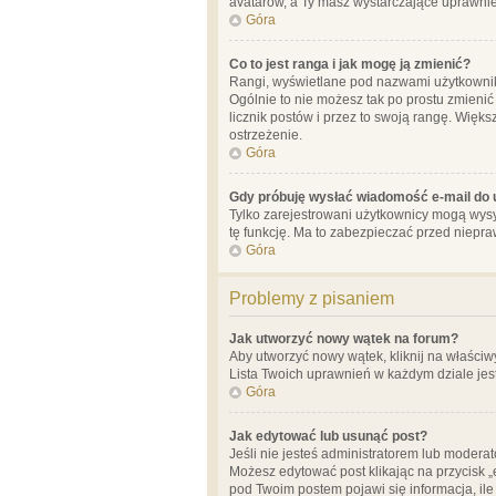
avatarów, a Ty masz wystarczające uprawnien
Góra
Co to jest ranga i jak mogę ją zmienić?
Rangi, wyświetlane pod nazwami użytkowników
Ogólnie to nie możesz tak po prostu zmienić
licznik postów i przez to swoją rangę. Więks
ostrzeżenie.
Góra
Gdy próbuję wysłać wiadomość e-mail do 
Tylko zarejestrowani użytkownicy mogą wysył
tę funkcję. Ma to zabezpieczać przed niep
Góra
Problemy z pisaniem
Jak utworzyć nowy wątek na forum?
Aby utworzyć nowy wątek, kliknij na właściw
Lista Twoich uprawnień w każdym dziale jes
Góra
Jak edytować lub usunąć post?
Jeśli nie jesteś administratorem lub moderat
Możesz edytować post klikając na przycisk „
pod Twoim postem pojawi się informacja, ile ra