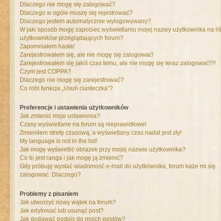
Dlaczego nie mogę się zalogować?
Dlaczego w ogóle muszę się rejestrować?
Dlaczego jestem automatycznie wylogowywany?
W jaki sposób mogę zapobiec wyświetlaniu mojej nazwy użytkownika na liś
użytkowników przeglądających forum?
Zapomniałem hasła!
Zarejestrowałem się, ale nie mogę się zalogować!
Zarejestrowałem się jakiś czas temu, ale nie mogę się teraz zalogować!?!
Czym jest COPPA?
Dlaczego nie mogę się zarejestrować?
Co robi funkcja „Usuń ciasteczka”?
Preferencje i ustawienia użytkowników
Jak zmienić moje ustawienia?
Czasy wyświetlane na forum są nieprawidłowe!
Zmieniłem strefę czasową, a wyświetlany czas nadal jest zły!
My language is not in the list!
Jak mogę wyświetlić obrazek przy mojej nazwie użytkownika?
Co to jest ranga i jak mogę ją zmienić?
Gdy próbuję wysłać wiadomość e-mail do użytkownika, forum każe mi się
zalogować. Dlaczego?
Problemy z pisaniem
Jak utworzyć nowy wątek na forum?
Jak edytować lub usunąć post?
Jak dodawać podpis do moich postów?