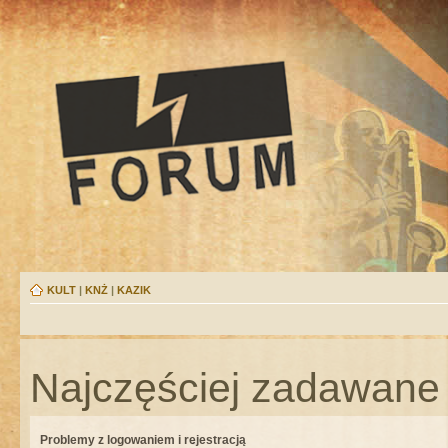
KULT
|
KNŻ
|
KAZIK
Najczęściej zadawane 
Problemy z logowaniem i rejestracją