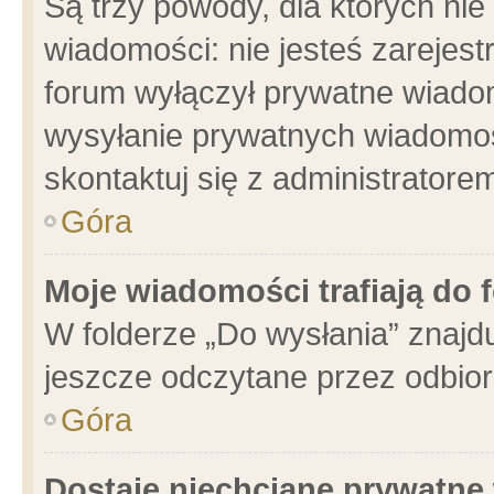
Są trzy powody, dla których n
wiadomości: nie jesteś zarejest
forum wyłączył prywatne wiadom
wysyłanie prywatnych wiadomości
skontaktuj się z administratore
Góra
Moje wiadomości trafiają do 
W folderze „Do wysłania” znajdu
jeszcze odczytane przez odbior
Góra
Dostaję niechciane prywatne