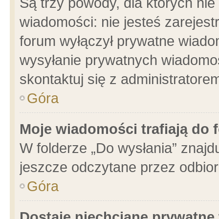
Są trzy powody, dla których n
wiadomości: nie jesteś zarejest
forum wyłączył prywatne wiadom
wysyłanie prywatnych wiadomości
skontaktuj się z administratore
Góra
Moje wiadomości trafiają do 
W folderze „Do wysłania” znajdu
jeszcze odczytane przez odbior
Góra
Dostaję niechciane prywatne