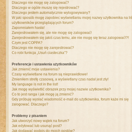
Dlaczego nie mogę się zalogować?
Dlaczego w ogóle muszę się rejestrować?
Dlaczego jestem automatycznie wylogowywany?
W jaki sposób mogę zapobiec wyświetlaniu mojej nazwy użytkownika na liś
użytkowników przeglądających forum?
Zapomniałem hasła!
Zarejestrowałem się, ale nie mogę się zalogować!
Zarejestrowałem się jakiś czas temu, ale nie mogę się teraz zalogować!?!
Czym jest COPPA?
Dlaczego nie mogę się zarejestrować?
Co robi funkcja „Usuń ciasteczka”?
Preferencje i ustawienia użytkowników
Jak zmienić moje ustawienia?
Czasy wyświetlane na forum są nieprawidłowe!
Zmieniłem strefę czasową, a wyświetlany czas nadal jest zły!
My language is not in the list!
Jak mogę wyświetlić obrazek przy mojej nazwie użytkownika?
Co to jest ranga i jak mogę ją zmienić?
Gdy próbuję wysłać wiadomość e-mail do użytkownika, forum każe mi się
zalogować. Dlaczego?
Problemy z pisaniem
Jak utworzyć nowy wątek na forum?
Jak edytować lub usunąć post?
Jak dodawać podpis do moich postów?