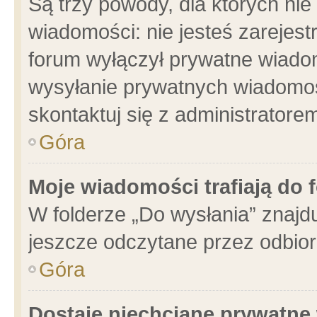
Są trzy powody, dla których n
wiadomości: nie jesteś zarejest
forum wyłączył prywatne wiadom
wysyłanie prywatnych wiadomości
skontaktuj się z administratore
Góra
Moje wiadomości trafiają do 
W folderze „Do wysłania” znajdu
jeszcze odczytane przez odbior
Góra
Dostaję niechciane prywatne