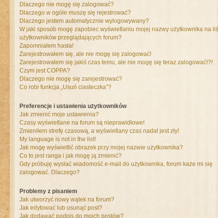
Dlaczego nie mogę się zalogować?
Dlaczego w ogóle muszę się rejestrować?
Dlaczego jestem automatycznie wylogowywany?
W jaki sposób mogę zapobiec wyświetlaniu mojej nazwy użytkownika na liś
użytkowników przeglądających forum?
Zapomniałem hasła!
Zarejestrowałem się, ale nie mogę się zalogować!
Zarejestrowałem się jakiś czas temu, ale nie mogę się teraz zalogować!?!
Czym jest COPPA?
Dlaczego nie mogę się zarejestrować?
Co robi funkcja „Usuń ciasteczka”?
Preferencje i ustawienia użytkowników
Jak zmienić moje ustawienia?
Czasy wyświetlane na forum są nieprawidłowe!
Zmieniłem strefę czasową, a wyświetlany czas nadal jest zły!
My language is not in the list!
Jak mogę wyświetlić obrazek przy mojej nazwie użytkownika?
Co to jest ranga i jak mogę ją zmienić?
Gdy próbuję wysłać wiadomość e-mail do użytkownika, forum każe mi się
zalogować. Dlaczego?
Problemy z pisaniem
Jak utworzyć nowy wątek na forum?
Jak edytować lub usunąć post?
Jak dodawać podpis do moich postów?