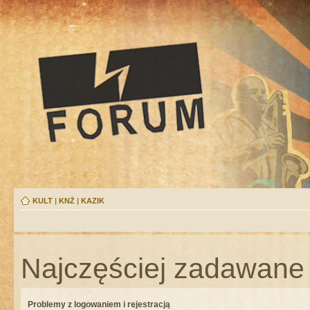
KULT
|
KNŻ
|
KAZIK
Najczęściej zadawane 
Problemy z logowaniem i rejestracją