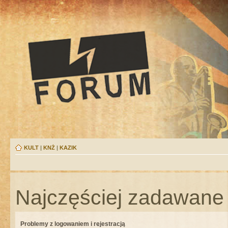
KULT
|
KNŻ
|
KAZIK
Najczęściej zadawane 
Problemy z logowaniem i rejestracją