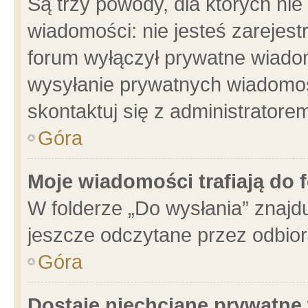
Są trzy powody, dla których n
wiadomości: nie jesteś zarejest
forum wyłączył prywatne wiadom
wysyłanie prywatnych wiadomości
skontaktuj się z administratore
Góra
Moje wiadomości trafiają do 
W folderze „Do wysłania” znajdu
jeszcze odczytane przez odbior
Góra
Dostaję niechciane prywatne