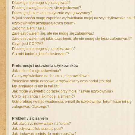
Dlaczego nie mogę się zalogować?
Dlaczego w ogóle muszę się rejestrować?
Dlaczego jestem automatycznie wylogowywany?
W jaki sposób mogę zapobiec wyświetlaniu mojej nazwy użytkownika na liś
użytkowników przeglądających forum?
Zapomniałem hasła!
Zarejestrowałem się, ale nie mogę się zalogować!
Zarejestrowałem się jakiś czas temu, ale nie mogę się teraz zalogować!?!
Czym jest COPPA?
Dlaczego nie mogę się zarejestrować?
Co robi funkcja „Usuń ciasteczka”?
Preferencje i ustawienia użytkowników
Jak zmienić moje ustawienia?
Czasy wyświetlane na forum są nieprawidłowe!
Zmieniłem strefę czasową, a wyświetlany czas nadal jest zły!
My language is not in the list!
Jak mogę wyświetlić obrazek przy mojej nazwie użytkownika?
Co to jest ranga i jak mogę ją zmienić?
Gdy próbuję wysłać wiadomość e-mail do użytkownika, forum każe mi się
zalogować. Dlaczego?
Problemy z pisaniem
Jak utworzyć nowy wątek na forum?
Jak edytować lub usunąć post?
Jak dodawać podpis do moich postów?