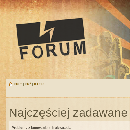
KULT
|
KNŻ
|
KAZIK
Najczęściej zadawane 
Problemy z logowaniem i rejestracją