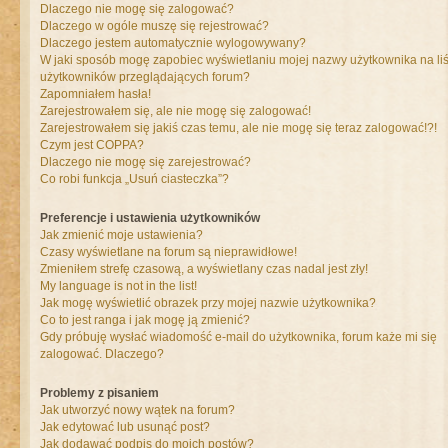
Dlaczego nie mogę się zalogować?
Dlaczego w ogóle muszę się rejestrować?
Dlaczego jestem automatycznie wylogowywany?
W jaki sposób mogę zapobiec wyświetlaniu mojej nazwy użytkownika na liś
użytkowników przeglądających forum?
Zapomniałem hasła!
Zarejestrowałem się, ale nie mogę się zalogować!
Zarejestrowałem się jakiś czas temu, ale nie mogę się teraz zalogować!?!
Czym jest COPPA?
Dlaczego nie mogę się zarejestrować?
Co robi funkcja „Usuń ciasteczka”?
Preferencje i ustawienia użytkowników
Jak zmienić moje ustawienia?
Czasy wyświetlane na forum są nieprawidłowe!
Zmieniłem strefę czasową, a wyświetlany czas nadal jest zły!
My language is not in the list!
Jak mogę wyświetlić obrazek przy mojej nazwie użytkownika?
Co to jest ranga i jak mogę ją zmienić?
Gdy próbuję wysłać wiadomość e-mail do użytkownika, forum każe mi się
zalogować. Dlaczego?
Problemy z pisaniem
Jak utworzyć nowy wątek na forum?
Jak edytować lub usunąć post?
Jak dodawać podpis do moich postów?