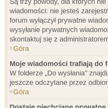
Są trzy powody, dla których n
wiadomości: nie jesteś zarejest
forum wyłączył prywatne wiadom
wysyłanie prywatnych wiadomości
skontaktuj się z administratore
Góra
Moje wiadomości trafiają do 
W folderze „Do wysłania” znajdu
jeszcze odczytane przez odbior
Góra
Dostaję niechciane prywatne