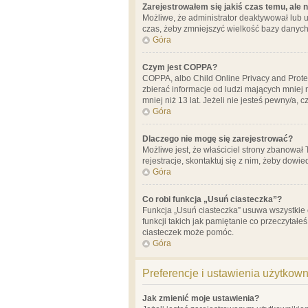
Zarejestrowałem się jakiś czas temu, ale 
Możliwe, że administrator deaktywował lub u
czas, żeby zmniejszyć wielkość bazy danych.
Góra
Czym jest COPPA?
COPPA, albo Child Online Privacy and Prote
zbierać informacje od ludzi mających mniej
mniej niż 13 lat. Jeżeli nie jesteś pewny/a,
Góra
Dlaczego nie mogę się zarejestrować?
Możliwe jest, że właściciel strony zbanował
rejestracje, skontaktuj się z nim, żeby dowie
Góra
Co robi funkcja „Usuń ciasteczka”?
Funkcja „Usuń ciasteczka” usuwa wszystkie 
funkcji takich jak pamiętanie co przeczytałe
ciasteczek może pomóc.
Góra
Preferencje i ustawienia użytkow
Jak zmienić moje ustawienia?