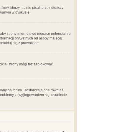
ów, którzy nic nie pisali przez dłuższy
żowanym w dyskusje.
aby strony internetowe mogące potencjalnie
informacji prywatnych od osoby mającej
ontaktuj się z prawnikiem.
ciciel strony mógł też zablokować
wany na forum. Dostarczają one również
z problemy z (wy)logowaniem się, usunięcie