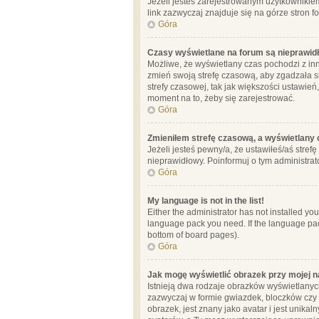
Jeżeli jesteś zarejestrowanym użytkownikie
link zazwyczaj znajduje się na górze stron f
Góra
Czasy wyświetlane na forum są nieprawid
Możliwe, że wyświetlany czas pochodzi z inne
zmień swoją strefę czasową, aby zgadzała 
strefy czasowej, tak jak większości ustawień
moment na to, żeby się zarejestrować.
Góra
Zmieniłem strefę czasową, a wyświetlany c
Jeżeli jesteś pewny/a, że ustawiłeś/aś stref
nieprawidłowy. Poinformuj o tym administrat
Góra
My language is not in the list!
Either the administrator has not installed yo
language pack you need. If the language pack
bottom of board pages).
Góra
Jak mogę wyświetlić obrazek przy mojej 
Istnieją dwa rodzaje obrazków wyświetlanyc
zazwyczaj w formie gwiazdek, bloczków czy k
obrazek, jest znany jako avatar i jest unik