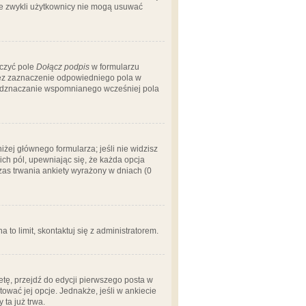
 że zwykli użytkownicy nie mogą usuwać
aczyć pole
Dołącz podpis
w formularzu
zez zaznaczenie odpowiedniego pola w
 odznaczanie wspomnianego wcześniej pola
iżej głównego formularza; jeśli nie widzisz
ich pól, upewniając się, że każda opcja
czas trwania ankiety wyrażony w dniach (0
a to limit, skontaktuj się z administratorem.
tę, przejdź do edycji pierwszego posta w
tować jej opcje. Jednakże, jeśli w ankiecie
ta już trwa.