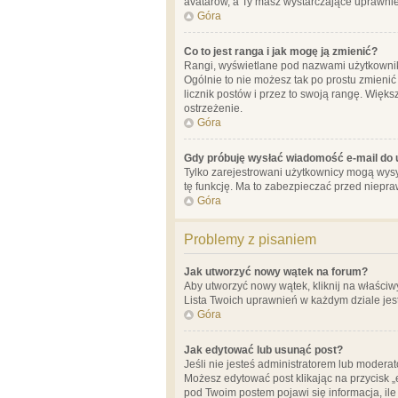
avatarów, a Ty masz wystarczające uprawnien
Góra
Co to jest ranga i jak mogę ją zmienić?
Rangi, wyświetlane pod nazwami użytkowników
Ogólnie to nie możesz tak po prostu zmienić
licznik postów i przez to swoją rangę. Więks
ostrzeżenie.
Góra
Gdy próbuję wysłać wiadomość e-mail do 
Tylko zarejestrowani użytkownicy mogą wysył
tę funkcję. Ma to zabezpieczać przed niep
Góra
Problemy z pisaniem
Jak utworzyć nowy wątek na forum?
Aby utworzyć nowy wątek, kliknij na właściw
Lista Twoich uprawnień w każdym dziale jes
Góra
Jak edytować lub usunąć post?
Jeśli nie jesteś administratorem lub moderat
Możesz edytować post klikając na przycisk „
pod Twoim postem pojawi się informacja, ile ra