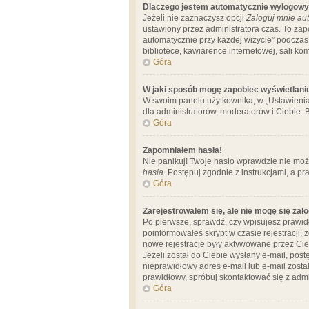
Dlaczego jestem automatycznie wylogow
Jeżeli nie zaznaczysz opcji
Zaloguj mnie aut
ustawiony przez administratora czas. To za
automatycznie przy każdej wizycie” podczas 
bibliotece, kawiarence internetowej, sali komp
Góra
W jaki sposób mogę zapobiec wyświetlani
W swoim panelu użytkownika, w „Ustawienia
dla administratorów, moderatorów i Ciebie. B
Góra
Zapomniałem hasła!
Nie panikuj! Twoje hasło wprawdzie nie moż
hasła
. Postępuj zgodnie z instrukcjami, a 
Góra
Zarejestrowałem się, ale nie mogę się zal
Po pierwsze, sprawdź, czy wpisujesz prawidł
poinformowałeś skrypt w czasie rejestracji, 
nowe rejestracje były aktywowane przez Cieb
Jeżeli został do Ciebie wysłany e-mail, pos
nieprawidłowy adres e-mail lub e-mail został
prawidłowy, spróbuj skontaktować się z admi
Góra