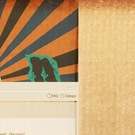
FAQ
Zaloguj
łania”. Dlaczego?