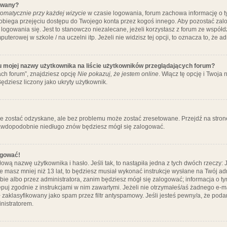
ywany?
omatycznie przy każdej wizycie
w czasie logowania, forum zachowa informację o ty
pobiega przejęciu dostępu do Twojego konta przez kogoś innego. Aby pozostać za
logowania się. Jest to stanowczo niezalecane, jeżeli korzystasz z forum ze współ
uterowej w szkole / na uczelni itp. Jeżeli nie widzisz tej opcji, to oznacza to, że a
u mojej nazwy użytkownika na liście użytkowników przeglądających forum?
ch forum”, znajdziesz opcję
Nie pokazuj, że jestem online
. Włącz tę opcję i Twoja
ędziesz liczony jako ukryty użytkownik.
e zostać odzyskane, ale bez problemu może zostać zresetowane. Przejdź na stronę 
prawdopodobnie niedługo znów będziesz mógł się zalogować.
ogować!
ową nazwę użytkownika i hasło. Jeśli tak, to nastąpiła jedna z tych dwóch rzeczy: 
że masz mniej niż 13 lat, to będziesz musiał wykonać instrukcje wysłane na Twój ad
ie albo przez administratora, zanim będziesz mógł się zalogować; informacja o tym
tępuj zgodnie z instrukcjami w nim zawartymi. Jeżeli nie otrzymałeś/aś żadnego e
 zaklasyfikowany jako spam przez filtr antyspamowy. Jeśli jesteś pewny/a, że poda
nistratorem.