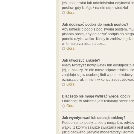
jeśli moderator lub administrator edytował 
postów, gdy ktoś już na nie odpowiedział.
Góra
Jak dodawać podpis do moich postów?
Aby umieścić podpis pod swoim postem, mus
pisania posta, aby dołączyć podpis do nie
panelu użytkownika. Kiedy to zrobisz, będ
w formularzu pisania posta.
Góra
Jak utworzyć ankietę?
Kiedy tworzysz nowy wątek lub edytujesz pier
jej, to znaczy, że nie masz odpowiednich up
znajduje się w osobnej linii w polu tekstow
oznacza brak limitu) i w końcu zadecydować
Góra
Dlaczego nie mogę wybrać więcej opcji?
Limit opcji w ankiecie jest ustalany przez ad
Góra
Jak wyedytować lub usunąć ankietę?
Podobnie jak posty, ankiety mogą być edytow
wątku, z którym zawsze związana jest ankieta
już głosowano, jedynie moderatorzy i admini