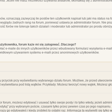
ia. Jeżeli nie masz możliwości używania avatarów, skontaktuj się z administrator
, oznaczają zazwyczaj ile postów ten użytkownik napisał lub jaki ma status na fo
 wyglądu żadnych rang na forum, ponieważ ustawia je administrator forum. Nie pisz
zość forów nie toleruje takich działań i moderator lub administrator po prostu obniż
użytkownika, forum każe mi się zalogować. Dlaczego?
ać e-maile do innych użytkowników przez wbudowany formularz wysyłania e-maili i t
rawidłowym używaniem systemu e-maili przez anonimowych użytkowników.
y przycisk przy wyświetlaniu wybranego działu forum. Możliwe, że przed utworzeni
t wyświetlana pod listą wątków. Przykłady: Możesz tworzyć nowy wątek, Możesz gło
or forum, możesz edytować i usuwać tylko swoje posty i to tylko wtedy, jeżeli admin
edytuj” przy wybranym poście, czasami tylko przez pewien czas po jego napisaniu. J
zy go edytowałeś i kiedy zrobiłeś to ostatni raz. Informacja ta wyświetli się tylko w