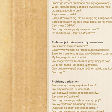
Dlaczego jestem automatycznie wylogowywany?
W jaki sposób mogę zapobiec wyświetlaniu mojej
przeglądających forum?
Zapomniałem hasła!
Zarejestrowałem się, ale nie mogę się zalogować!
Zarejestrowałem się jakiś czas temu, ale nie mog
Czym jest COPPA?
Dlaczego nie mogę się zarejestrować?
Co robi funkcja „Usuń ciasteczka”?
Preferencje i ustawienia użytkowników
Jak zmienić moje ustawienia?
Czasy wyświetlane na forum są nieprawidłowe!
Zmieniłem strefę czasową, a wyświetlany czas nad
My language is not in the list!
Jak mogę wyświetlić obrazek przy mojej nazwie 
Co to jest ranga i jak mogę ją zmienić?
Gdy próbuję wysłać wiadomość e-mail do użytkow
Dlaczego?
Problemy z pisaniem
Jak utworzyć nowy wątek na forum?
Jak edytować lub usunąć post?
Jak dodawać podpis do moich postów?
Jak utworzyć ankietę?
Dlaczego nie mogę wybrać więcej opcji?
Jak wyedytować lub usunąć ankietę?
Dlaczego nie mam dostępu do działu?
Dlaczego nie mogę dodawać załączników?