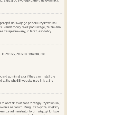
ć, zajrzyj do swojego panelu użytkownika;
m, przejdź do swojego panelu użytkownika i
zas Standardowy. Weź pod uwagę, że zmiana
ś zarejestrowany, to teraz jest dobry
, to znaczy, że czas serwera jest
ard administrator if they can install the
d at the phpBB website (see link at the
h to obrazki związane z rangą użytkownika,
kownika na forum. Drugi, zazwyczaj większy
em, że administrator forum włączył funkcje