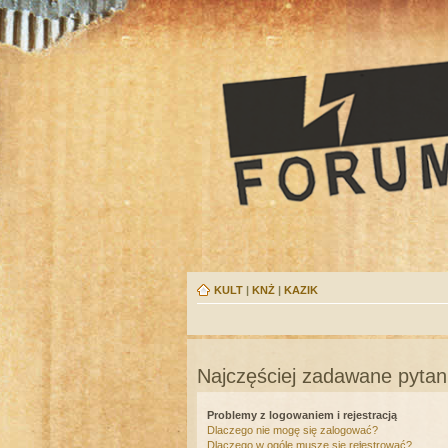
KULT
|
KNŻ
|
KAZIK
Najczęściej zadawane pytan
Problemy z logowaniem i rejestracją
Dlaczego nie mogę się zalogować?
Dlaczego w ogóle muszę się rejestrować?