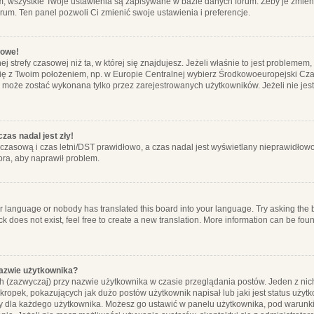
m, wszystkie Twoje ustawienia są zapisywane w bazie danych forum. Żeby je zmieni
orum. Ten panel pozwoli Ci zmienić swoje ustawienia i preferencje.
łowe!
j strefy czasowej niż ta, w której się znajdujesz. Jeżeli właśnie to jest probleme
się z Twoim położeniem, np. w Europie Centralnej wybierz Środkowoeuropejski C
, może zostać wykonana tylko przez zarejestrowanych użytkowników. Jeżeli nie jeste
zas nadal jest zły!
ę czasową i czas letni/DST prawidłowo, a czas nadal jest wyświetlany nieprawidłowo
ora, aby naprawił problem.
ur language or nobody has translated this board into your language. Try asking the bo
 does not exist, feel free to create a new translation. More information can be foun
nazwie użytkownika?
h (zazwyczaj) przy nazwie użytkownika w czasie przeglądania postów. Jeden z nic
ropek, pokazujących jak dużo postów użytkownik napisał lub jaki jest status użyt
alny dla każdego użytkownika. Możesz go ustawić w panelu użytkownika, pod warunki