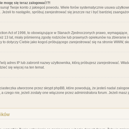
nie mogę się teraz zalogować!?!
sunął Twoje konto z jakiegoś powodu. Wiele forów systematycznie usuwa użytkownik
 Jeżeli to nastąpiło, spróbuj zarejestrować się jeszcze raz i być bardziej zaanga
ction Act of 1998, to obowiązujące w Stanach Zjednoczonych prawo, wymagające, 
 niż 13 lat, miały piśmienną zgodę rodziców lub prawnych opiekunów na zbieranie 
 czy to dotyczy Ciebie jako kogoś próbującego zarejestrować się na stronie WWW, sk
 Twój adres IP lub zabronił nazwy użytkownika, którą próbujesz zarejestrować. Właś
dzieć się więcej na ten temat.
ciasteczka utworzone przez skrypt phpBB, które powodują, że jesteś nadal zalogo
ś, a czego nie, jeżeli zostały one włączone przez administratora forum. Jeżeli mas
ników