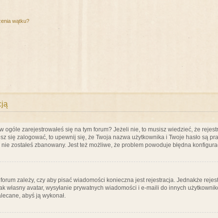
zenia wątku?
cją
ogóle zarejestrowałeś się na tym forum? Jeżeli nie, to musisz wiedzieć, że rejestr
esz się zalogować, to upewnij się, że Twoja nazwa użytkownika i Twoje hasło są praw
e nie zostałeś zbanowany. Jest też możliwe, że problem powoduje błędna konfigura
a forum zależy, czy aby pisać wiadomości konieczna jest rejestracja. Jednakże reje
jak własny avatar, wysyłanie prywatnych wiadomości i e-maili do innych użytkownik
zalecane, abyś ją wykonał.