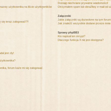
Dostaję niechciane prywatne wiadomości!
 nazwy użytkownika na liście użytkowników
Otrzymałem spam lub obraźliwy e-mail od u
Załączniki
Jakie załączniki są dozwolone na tym foru
ę się teraz zalogować!?!
Jak znaleźć wszystkie dodane przeze mnie 
Sprawy phpBB3
Kto napisał ten skrypt?
Dlaczego funkcja X nie jest dostępna?
al jest zły!
użytkownika?
nika, forum każe mi się zalogować.