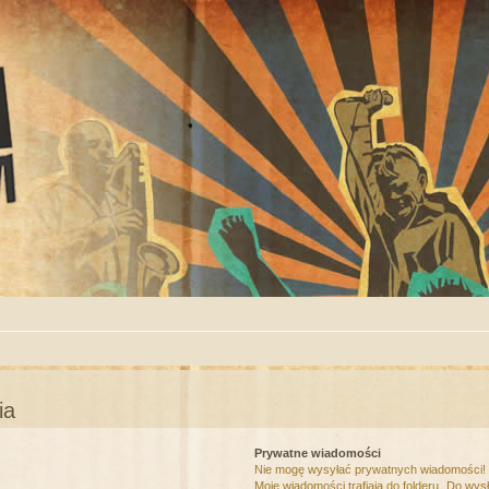
ia
Prywatne wiadomości
Nie mogę wysyłać prywatnych wiadomości!
Moje wiadomości trafiają do folderu „Do wys