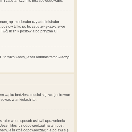
em i zapytaj, czym to jest spowodowane.
rum, np. moderator czy administrator.
 postów tylko po to, żeby zwiększyć swój
y Twój licznik postów albo przyzna Ci
o tylko wtedy, jeżeli administrator włączył
em wątku będziesz musiał się zarejestrować.
sować w ankietach itp.
istrator w ten sposób ustawił uprawnienia.
eżeli ktoś już odpowiedział na ten post,
tedy, jeśli ktoś odpowiedział; nie pojawi się