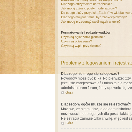
Dlaczego otrzymałem ostrzeżenie?
Jak mogę zgłosić posty moderatorowi?
Do czego służy przycisk „Zapisz” w widoku twor
Dlaczego mój post musi być zaakceptowany?
Jak mogę przesunąć swój wątek w górę?
Formatowanie i rodzaje wątków
Czym są ogłoszenia globalne?
Czym są ogłoszenia?
Czym są wątki przyklejone?
Problemy z logowaniem i rejestra
Dlaczego nie mogę się zalogować?
Powodów może być kilka. Po pierwsze: Czy w 
jeżeli się zarejestrowałeś i mimo to nie moż
administratorem forum, żeby upewnić się, ż
Góra
Dlaczego w ogóle muszę się rejestrować?
Możliwe, że nie musisz, to od administrator
możliwości niedostępnych dla gości, takich 
Rejestracja zajmuje tylko chwilę, więc jest 
Góra