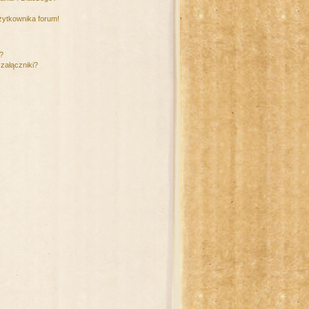
żytkownika forum!
m?
załączniki?