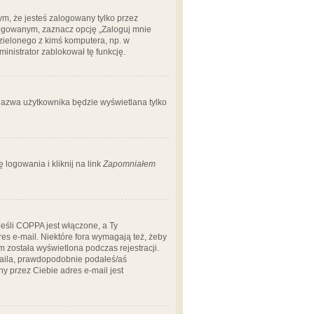
m, że jesteś zalogowany tylko przez
logowanym, zaznacz opcję „Zaloguj mnie
dzielonego z kimś komputera, np. w
dministrator zablokował tę funkcję.
 nazwa użytkownika będzie wyświetlana tylko
logowania i kliknij na link
Zapomniałem
Jeśli COPPA jest włączone, a Ty
res e-mail. Niektóre fora wymagają też, żeby
 została wyświetlona podczas rejestracji.
-maila, prawdopodobnie podałeś/aś
ny przez Ciebie adres e-mail jest