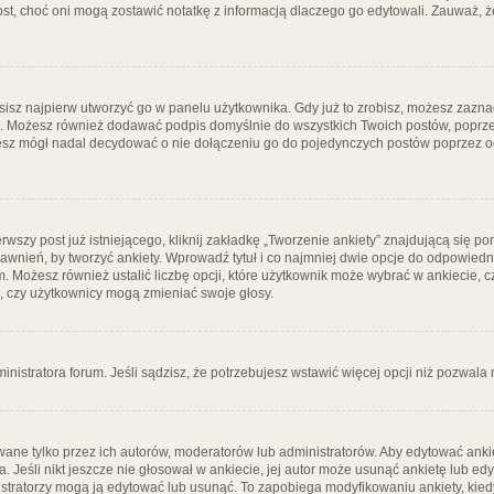
post, choć oni mogą zostawić notatkę z informacją dlaczego go edytowali. Zauważ,
isz najpierw utworzyć go w panelu użytkownika. Gdy już to zrobisz, możesz zazn
go. Możesz również dodawać podpis domyślnie do wszystkich Twoich postów, popr
ziesz mógł nadal decydować o nie dołączeniu go do pojedynczych postów poprzez
wszy post już istniejącego, kliknij zakładkę „Tworzenie ankiety” znajdującą się pon
rawnień, by tworzyć ankiety. Wprowadź tytuł i co najmniej dwie opcje do odpowiedn
ym. Możesz również ustalić liczbę opcji, które użytkownik może wybrać w ankiecie, 
, czy użytkownicy mogą zmieniać swoje głosy.
ministratora forum. Jeśli sądzisz, że potrzebujesz wstawić więcej opcji niż pozwala n
ane tylko przez ich autorów, moderatorów lub administratorów. Aby edytować ankie
. Jeśli nikt jeszcze nie głosował w ankiecie, jej autor może usunąć ankietę lub edy
stratorzy mogą ją edytować lub usunąć. To zapobiega modyfikowaniu ankiety, kiedy 