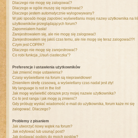
Dlaczego nie mogę się zalogować?
Dlaczego w ogóle muszę się rejestrować?
Dlaczego jestem automatycznie wylogowywany?
W jaki sposób mogę zapobiec wyświetlaniu mojej nazwy użytkownika na liś
użytkowników przeglądających forum?
Zapomniałem hasła!
Zarejestrowałem się, ale nie mogę się zalogować!
Zarejestrowałem się jakiś czas temu, ale nie mogę się teraz zalogować!?!
Czym jest COPPA?
Dlaczego nie mogę się zarejestrować?
Co robi funkcja „Usuń ciasteczka”?
Preferencje i ustawienia użytkowników
Jak zmienić moje ustawienia?
Czasy wyświetlane na forum są nieprawidłowe!
Zmieniłem strefę czasową, a wyświetlany czas nadal jest zły!
My language is not in the list!
Jak mogę wyświetlić obrazek przy mojej nazwie użytkownika?
Co to jest ranga i jak mogę ją zmienić?
Gdy próbuję wysłać wiadomość e-mail do użytkownika, forum każe mi się
zalogować. Dlaczego?
Problemy z pisaniem
Jak utworzyć nowy wątek na forum?
Jak edytować lub usunąć post?
Jak dodawać podpis do moich postów?