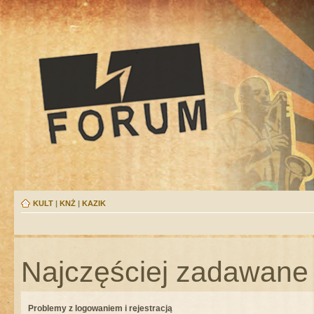
KULT
|
KNŻ
|
KAZIK
Najczęściej zadawane 
Problemy z logowaniem i rejestracją