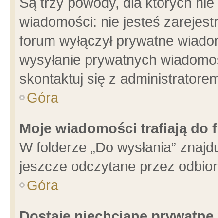
Są trzy powody, dla których n
wiadomości: nie jesteś zarejest
forum wyłączył prywatne wiadom
wysyłanie prywatnych wiadomości
skontaktuj się z administratore
Góra
Moje wiadomości trafiają do 
W folderze „Do wysłania” znajdu
jeszcze odczytane przez odbior
Góra
Dostaję niechciane prywatne