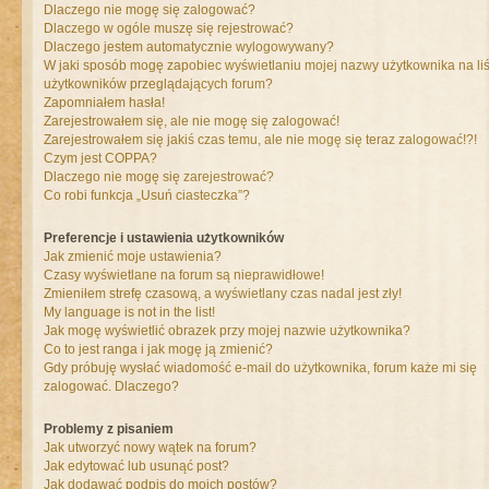
Dlaczego nie mogę się zalogować?
Dlaczego w ogóle muszę się rejestrować?
Dlaczego jestem automatycznie wylogowywany?
W jaki sposób mogę zapobiec wyświetlaniu mojej nazwy użytkownika na liś
użytkowników przeglądających forum?
Zapomniałem hasła!
Zarejestrowałem się, ale nie mogę się zalogować!
Zarejestrowałem się jakiś czas temu, ale nie mogę się teraz zalogować!?!
Czym jest COPPA?
Dlaczego nie mogę się zarejestrować?
Co robi funkcja „Usuń ciasteczka”?
Preferencje i ustawienia użytkowników
Jak zmienić moje ustawienia?
Czasy wyświetlane na forum są nieprawidłowe!
Zmieniłem strefę czasową, a wyświetlany czas nadal jest zły!
My language is not in the list!
Jak mogę wyświetlić obrazek przy mojej nazwie użytkownika?
Co to jest ranga i jak mogę ją zmienić?
Gdy próbuję wysłać wiadomość e-mail do użytkownika, forum każe mi się
zalogować. Dlaczego?
Problemy z pisaniem
Jak utworzyć nowy wątek na forum?
Jak edytować lub usunąć post?
Jak dodawać podpis do moich postów?