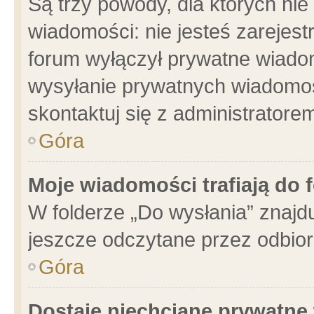
Są trzy powody, dla których n
wiadomości: nie jesteś zarejest
forum wyłączył prywatne wiadom
wysyłanie prywatnych wiadomości
skontaktuj się z administratore
Góra
Moje wiadomości trafiają do 
W folderze „Do wysłania” znajdu
jeszcze odczytane przez odbior
Góra
Dostaję niechciane prywatne