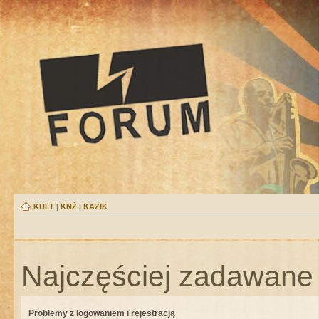
KULT
|
KNŻ
|
KAZIK
Najczęściej zadawane 
Problemy z logowaniem i rejestracją