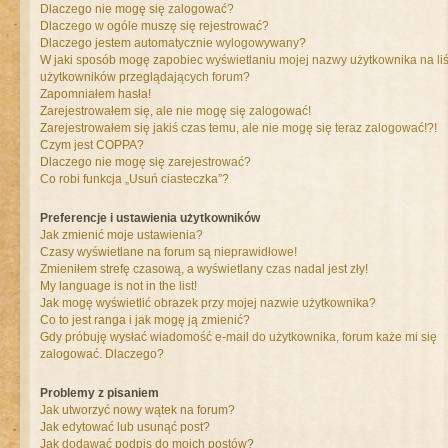
Dlaczego nie mogę się zalogować?
Dlaczego w ogóle muszę się rejestrować?
Dlaczego jestem automatycznie wylogowywany?
W jaki sposób mogę zapobiec wyświetlaniu mojej nazwy użytkownika na liś
użytkowników przeglądających forum?
Zapomniałem hasła!
Zarejestrowałem się, ale nie mogę się zalogować!
Zarejestrowałem się jakiś czas temu, ale nie mogę się teraz zalogować!?!
Czym jest COPPA?
Dlaczego nie mogę się zarejestrować?
Co robi funkcja „Usuń ciasteczka”?
Preferencje i ustawienia użytkowników
Jak zmienić moje ustawienia?
Czasy wyświetlane na forum są nieprawidłowe!
Zmieniłem strefę czasową, a wyświetlany czas nadal jest zły!
My language is not in the list!
Jak mogę wyświetlić obrazek przy mojej nazwie użytkownika?
Co to jest ranga i jak mogę ją zmienić?
Gdy próbuję wysłać wiadomość e-mail do użytkownika, forum każe mi się
zalogować. Dlaczego?
Problemy z pisaniem
Jak utworzyć nowy wątek na forum?
Jak edytować lub usunąć post?
Jak dodawać podpis do moich postów?