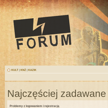
KULT
|
KNŻ
|
KAZIK
Najczęściej zadawane 
Problemy z logowaniem i rejestracją