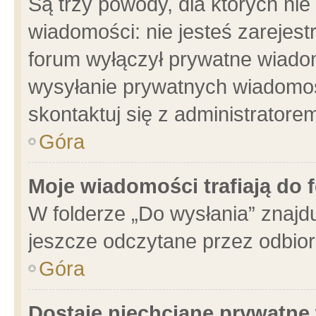
Są trzy powody, dla których n
wiadomości: nie jesteś zarejest
forum wyłączył prywatne wiadom
wysyłanie prywatnych wiadomości
skontaktuj się z administratore
Góra
Moje wiadomości trafiają do 
W folderze „Do wysłania” znajdu
jeszcze odczytane przez odbior
Góra
Dostaję niechciane prywatne