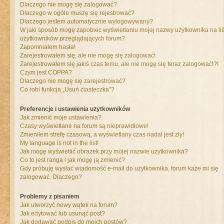
Dlaczego nie mogę się zalogować?
Dlaczego w ogóle muszę się rejestrować?
Dlaczego jestem automatycznie wylogowywany?
W jaki sposób mogę zapobiec wyświetlaniu mojej nazwy użytkownika na liś
użytkowników przeglądających forum?
Zapomniałem hasła!
Zarejestrowałem się, ale nie mogę się zalogować!
Zarejestrowałem się jakiś czas temu, ale nie mogę się teraz zalogować!?!
Czym jest COPPA?
Dlaczego nie mogę się zarejestrować?
Co robi funkcja „Usuń ciasteczka”?
Preferencje i ustawienia użytkowników
Jak zmienić moje ustawienia?
Czasy wyświetlane na forum są nieprawidłowe!
Zmieniłem strefę czasową, a wyświetlany czas nadal jest zły!
My language is not in the list!
Jak mogę wyświetlić obrazek przy mojej nazwie użytkownika?
Co to jest ranga i jak mogę ją zmienić?
Gdy próbuję wysłać wiadomość e-mail do użytkownika, forum każe mi się
zalogować. Dlaczego?
Problemy z pisaniem
Jak utworzyć nowy wątek na forum?
Jak edytować lub usunąć post?
Jak dodawać podpis do moich postów?