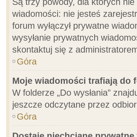
Są trzy powody, dla których n
wiadomości: nie jesteś zarejest
forum wyłączył prywatne wiadom
wysyłanie prywatnych wiadomości
skontaktuj się z administratore
Góra
Moje wiadomości trafiają do 
W folderze „Do wysłania” znajdu
jeszcze odczytane przez odbior
Góra
Dostaję niechciane prywatne