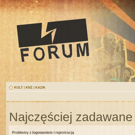
KULT
|
KNŻ
|
KAZIK
Najczęściej zadawane 
Problemy z logowaniem i rejestracją