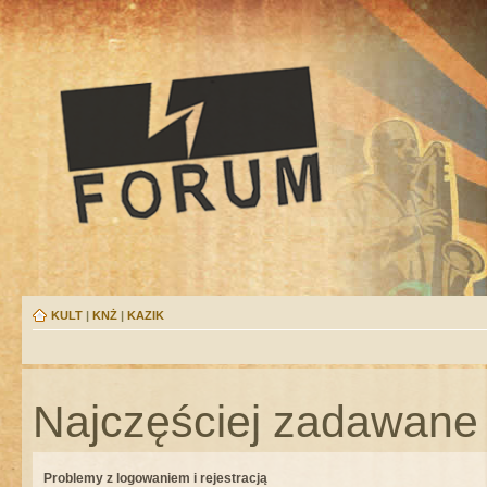
KULT
|
KNŻ
|
KAZIK
Najczęściej zadawane 
Problemy z logowaniem i rejestracją