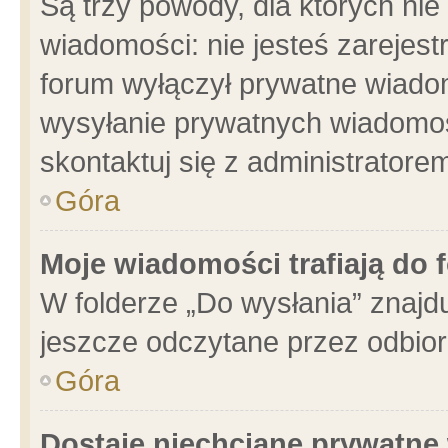
Są trzy powody, dla których n
wiadomości: nie jesteś zarejest
forum wyłączył prywatne wiadom
wysyłanie prywatnych wiadomości
skontaktuj się z administratore
Góra
Moje wiadomości trafiają do 
W folderze „Do wysłania” znajdu
jeszcze odczytane przez odbior
Góra
Dostaję niechciane prywatne