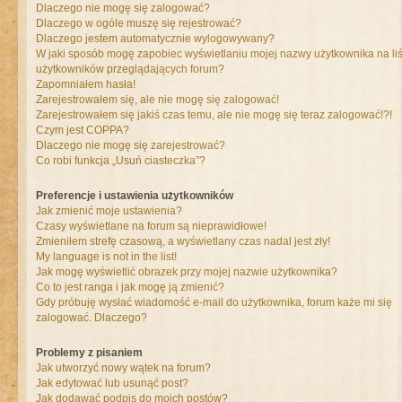
Dlaczego nie mogę się zalogować?
Dlaczego w ogóle muszę się rejestrować?
Dlaczego jestem automatycznie wylogowywany?
W jaki sposób mogę zapobiec wyświetlaniu mojej nazwy użytkownika na liś
użytkowników przeglądających forum?
Zapomniałem hasła!
Zarejestrowałem się, ale nie mogę się zalogować!
Zarejestrowałem się jakiś czas temu, ale nie mogę się teraz zalogować!?!
Czym jest COPPA?
Dlaczego nie mogę się zarejestrować?
Co robi funkcja „Usuń ciasteczka”?
Preferencje i ustawienia użytkowników
Jak zmienić moje ustawienia?
Czasy wyświetlane na forum są nieprawidłowe!
Zmieniłem strefę czasową, a wyświetlany czas nadal jest zły!
My language is not in the list!
Jak mogę wyświetlić obrazek przy mojej nazwie użytkownika?
Co to jest ranga i jak mogę ją zmienić?
Gdy próbuję wysłać wiadomość e-mail do użytkownika, forum każe mi się
zalogować. Dlaczego?
Problemy z pisaniem
Jak utworzyć nowy wątek na forum?
Jak edytować lub usunąć post?
Jak dodawać podpis do moich postów?