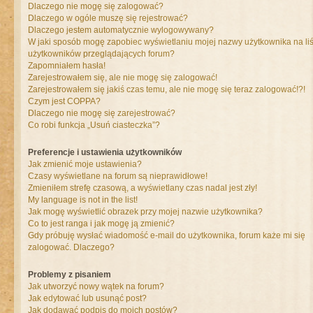
Dlaczego nie mogę się zalogować?
Dlaczego w ogóle muszę się rejestrować?
Dlaczego jestem automatycznie wylogowywany?
W jaki sposób mogę zapobiec wyświetlaniu mojej nazwy użytkownika na liś
użytkowników przeglądających forum?
Zapomniałem hasła!
Zarejestrowałem się, ale nie mogę się zalogować!
Zarejestrowałem się jakiś czas temu, ale nie mogę się teraz zalogować!?!
Czym jest COPPA?
Dlaczego nie mogę się zarejestrować?
Co robi funkcja „Usuń ciasteczka”?
Preferencje i ustawienia użytkowników
Jak zmienić moje ustawienia?
Czasy wyświetlane na forum są nieprawidłowe!
Zmieniłem strefę czasową, a wyświetlany czas nadal jest zły!
My language is not in the list!
Jak mogę wyświetlić obrazek przy mojej nazwie użytkownika?
Co to jest ranga i jak mogę ją zmienić?
Gdy próbuję wysłać wiadomość e-mail do użytkownika, forum każe mi się
zalogować. Dlaczego?
Problemy z pisaniem
Jak utworzyć nowy wątek na forum?
Jak edytować lub usunąć post?
Jak dodawać podpis do moich postów?