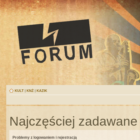
KULT
|
KNŻ
|
KAZIK
Najczęściej zadawane 
Problemy z logowaniem i rejestracją