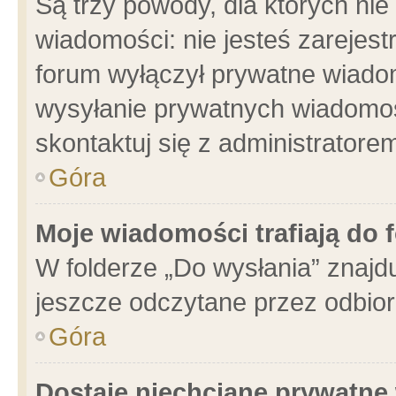
Są trzy powody, dla których n
wiadomości: nie jesteś zarejest
forum wyłączył prywatne wiadom
wysyłanie prywatnych wiadomości
skontaktuj się z administratore
Góra
Moje wiadomości trafiają do 
W folderze „Do wysłania” znajdu
jeszcze odczytane przez odbior
Góra
Dostaję niechciane prywatne