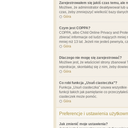
Zarejestrowałem się jakiś czas temu, ale 
Możliwe, że administrator deaktywował lub u
czas, żeby zmniejszyć wielkość bazy danych.
Góra
Czym jest COPPA?
COPPA, albo Child Online Privacy and Prote
zbierać informacje od ludzi mających mniej
mniej niż 13 lat. Jeżeli nie jesteś pewny/a,
Góra
Dlaczego nie mogę się zarejestrować?
Możliwe jest, że właściciel strony zbanował
rejestracje, skontaktuj się z nim, żeby dowie
Góra
Co robi funkcja „Usuń ciasteczka”?
Funkcja „Usuń ciasteczka” usuwa wszystkie 
funkcji takich jak pamiętanie co przeczytałe
ciasteczek może pomóc.
Góra
Preferencje i ustawienia użytkow
Jak zmienić moje ustawienia?