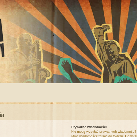
ia
Prywatne wiadomości
Nie mogę wysyłać prywatnych wiadomości!
Moje wiadomości trafiają do folderu „Do wys