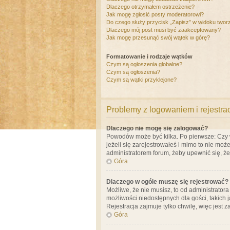
Dlaczego otrzymałem ostrzeżenie?
Jak mogę zgłosić posty moderatorowi?
Do czego służy przycisk „Zapisz” w widoku twor
Dlaczego mój post musi być zaakceptowany?
Jak mogę przesunąć swój wątek w górę?
Formatowanie i rodzaje wątków
Czym są ogłoszenia globalne?
Czym są ogłoszenia?
Czym są wątki przyklejone?
Problemy z logowaniem i rejestra
Dlaczego nie mogę się zalogować?
Powodów może być kilka. Po pierwsze: Czy w 
jeżeli się zarejestrowałeś i mimo to nie moż
administratorem forum, żeby upewnić się, ż
Góra
Dlaczego w ogóle muszę się rejestrować?
Możliwe, że nie musisz, to od administrator
możliwości niedostępnych dla gości, takich 
Rejestracja zajmuje tylko chwilę, więc jest 
Góra