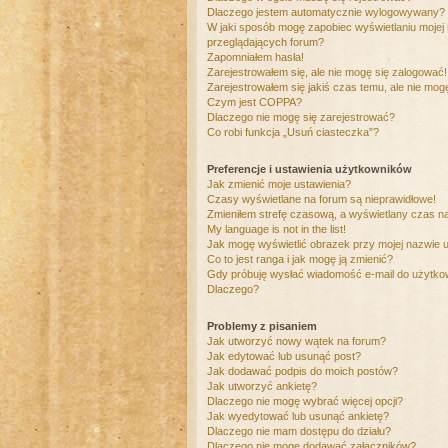
Dlaczego jestem automatycznie wylogowywany?
W jaki sposób mogę zapobiec wyświetlaniu mojej
przeglądających forum?
Zapomniałem hasła!
Zarejestrowałem się, ale nie mogę się zalogować!
Zarejestrowałem się jakiś czas temu, ale nie mog
Czym jest COPPA?
Dlaczego nie mogę się zarejestrować?
Co robi funkcja „Usuń ciasteczka”?
Preferencje i ustawienia użytkowników
Jak zmienić moje ustawienia?
Czasy wyświetlane na forum są nieprawidłowe!
Zmieniłem strefę czasową, a wyświetlany czas nad
My language is not in the list!
Jak mogę wyświetlić obrazek przy mojej nazwie 
Co to jest ranga i jak mogę ją zmienić?
Gdy próbuję wysłać wiadomość e-mail do użytkow
Dlaczego?
Problemy z pisaniem
Jak utworzyć nowy wątek na forum?
Jak edytować lub usunąć post?
Jak dodawać podpis do moich postów?
Jak utworzyć ankietę?
Dlaczego nie mogę wybrać więcej opcji?
Jak wyedytować lub usunąć ankietę?
Dlaczego nie mam dostępu do działu?
Dlaczego nie mogę dodawać załączników?