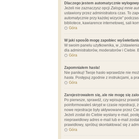
Dlaczego jestem automatycznie wylogow
Jeżeli nie zaznaczysz opcji
Zaloguj mnie aut
ustawiony przez administratora czas. To za
automatycznie przy każdej wizycie” podczas 
bibliotece, kawiarence internetowej, sali komp
Góra
W jaki sposób mogę zapobiec wyświetlani
W swoim panelu użytkownika, w „Ustawienia
dla administratorów, moderatorów i Ciebie. B
Góra
Zapomniałem hasła!
Nie panikuj! Twoje hasło wprawdzie nie moż
hasła
. Postępuj zgodnie z instrukcjami, a 
Góra
Zarejestrowałem się, ale nie mogę się zal
Po pierwsze, sprawdź, czy wpisujesz prawidł
poinformowałeś skrypt w czasie rejestracji, 
nowe rejestracje były aktywowane przez Cieb
Jeżeli został do Ciebie wysłany e-mail, pos
nieprawidłowy adres e-mail lub e-mail został
prawidłowy, spróbuj skontaktować się z admi
Góra