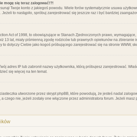
nie mogę się teraz zalogować!?!
sunął Twoje konto z jakiegoś powodu. Wiele forów systematycznie usuwa użytkownik
 Jeżeli to nastąpiło, spróbuj zarejestrować się jeszcze raz i być bardziej zaanga
ction Act of 1998, to obowiązujące w Stanach Zjednoczonych prawo, wymagające, 
 niż 13 lat, miały piśmienną zgodę rodziców lub prawnych opiekunów na zbieranie 
 czy to dotyczy Ciebie jako kogoś próbującego zarejestrować się na stronie WWW, sk
 Twój adres IP lub zabronił nazwy użytkownika, którą próbujesz zarejestrować. Właś
dzieć się więcej na ten temat.
ciasteczka utworzone przez skrypt phpBB, które powodują, że jesteś nadal zalogo
ś, a czego nie, jeżeli zostały one włączone przez administratora forum. Jeżeli mas
ników