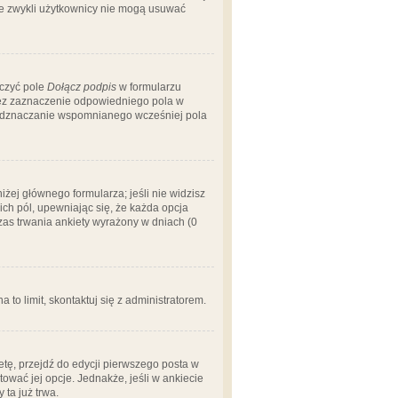
 że zwykli użytkownicy nie mogą usuwać
aczyć pole
Dołącz podpis
w formularzu
zez zaznaczenie odpowiedniego pola w
 odznaczanie wspomnianego wcześniej pola
iżej głównego formularza; jeśli nie widzisz
ich pól, upewniając się, że każda opcja
czas trwania ankiety wyrażony w dniach (0
a to limit, skontaktuj się z administratorem.
tę, przejdź do edycji pierwszego posta w
tować jej opcje. Jednakże, jeśli w ankiecie
ta już trwa.