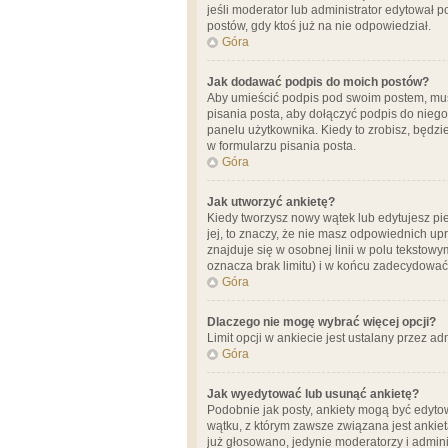
jeśli moderator lub administrator edytował 
postów, gdy ktoś już na nie odpowiedział.
Góra
Jak dodawać podpis do moich postów?
Aby umieścić podpis pod swoim postem, mus
pisania posta, aby dołączyć podpis do nie
panelu użytkownika. Kiedy to zrobisz, będ
w formularzu pisania posta.
Góra
Jak utworzyć ankietę?
Kiedy tworzysz nowy wątek lub edytujesz pier
jej, to znaczy, że nie masz odpowiednich up
znajduje się w osobnej linii w polu tekstow
oznacza brak limitu) i w końcu zadecydować
Góra
Dlaczego nie mogę wybrać więcej opcji?
Limit opcji w ankiecie jest ustalany przez ad
Góra
Jak wyedytować lub usunąć ankietę?
Podobnie jak posty, ankiety mogą być edytow
wątku, z którym zawsze związana jest ankieta
już głosowano, jedynie moderatorzy i admini