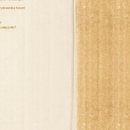
żytkownika forum!
m?
załączniki?