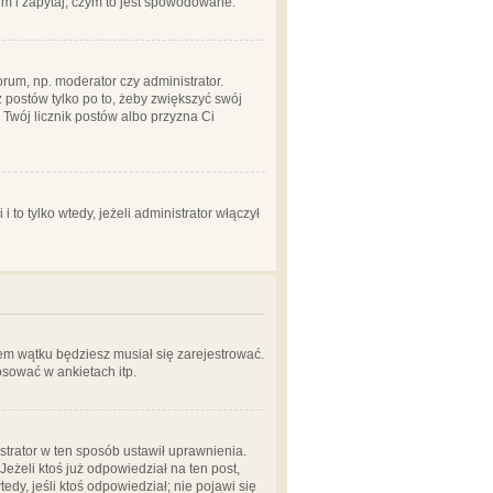
em i zapytaj, czym to jest spowodowane.
rum, np. moderator czy administrator.
 postów tylko po to, żeby zwiększyć swój
y Twój licznik postów albo przyzna Ci
o tylko wtedy, jeżeli administrator włączył
em wątku będziesz musiał się zarejestrować.
sować w ankietach itp.
istrator w ten sposób ustawił uprawnienia.
eżeli ktoś już odpowiedział na ten post,
tedy, jeśli ktoś odpowiedział; nie pojawi się