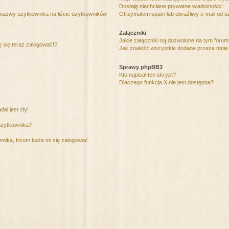
Dostaję niechciane prywatne wiadomości!
 nazwy użytkownika na liście użytkowników
Otrzymałem spam lub obraźliwy e-mail od u
Załączniki
Jakie załączniki są dozwolone na tym foru
ę się teraz zalogować!?!
Jak znaleźć wszystkie dodane przeze mnie 
Sprawy phpBB3
Kto napisał ten skrypt?
Dlaczego funkcja X nie jest dostępna?
al jest zły!
użytkownika?
nika, forum każe mi się zalogować.