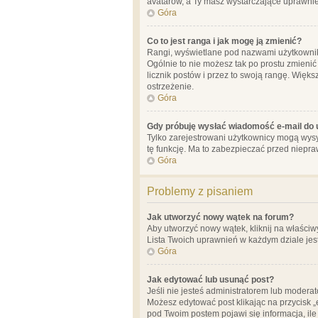
avatarów, a Ty masz wystarczające uprawnien
Góra
Co to jest ranga i jak mogę ją zmienić?
Rangi, wyświetlane pod nazwami użytkowników
Ogólnie to nie możesz tak po prostu zmienić
licznik postów i przez to swoją rangę. Więks
ostrzeżenie.
Góra
Gdy próbuję wysłać wiadomość e-mail do 
Tylko zarejestrowani użytkownicy mogą wysył
tę funkcję. Ma to zabezpieczać przed niep
Góra
Problemy z pisaniem
Jak utworzyć nowy wątek na forum?
Aby utworzyć nowy wątek, kliknij na właściw
Lista Twoich uprawnień w każdym dziale jes
Góra
Jak edytować lub usunąć post?
Jeśli nie jesteś administratorem lub moderat
Możesz edytować post klikając na przycisk „
pod Twoim postem pojawi się informacja, ile ra