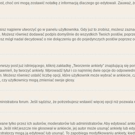
post, choć oni mogą zostawić notatkę z informacją dlaczego go edytowali. Zauważ,
isz najpierw utworzyć go w panelu użytkownika. Gdy już to zrobisz, możesz zazn
go. Możesz również dodawać podpis domyślnie do wszystkich Twoich postów, popr
ziesz mógł nadal decydować o nie dołączeniu go do pojedynczych postów poprzez
wszy post już istniejącego, kliknij zakładkę „Tworzenie ankiety” znajdującą się pon
rawnień, by tworzyć ankiety. Wprowadź tytuł i co najmniej dwie opcje do odpowiedn
ym. Możesz również ustalić liczbę opcji, które użytkownik może wybrać w ankiecie, 
, czy użytkownicy mogą zmieniać swoje głosy.
ministratora forum. Jeśli sądzisz, że potrzebujesz wstawić więcej opcji niż pozwala n
ane tylko przez ich autorów, moderatorów lub administratorów. Aby edytować ankie
. Jeśli nikt jeszcze nie głosował w ankiecie, jej autor może usunąć ankietę lub edy
stratorzy mogą ją edytować lub usunąć. To zapobiega modyfikowaniu ankiety, kiedy 