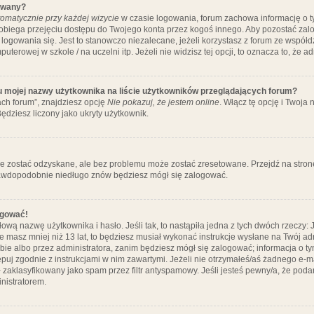
ywany?
omatycznie przy każdej wizycie
w czasie logowania, forum zachowa informację o ty
pobiega przejęciu dostępu do Twojego konta przez kogoś innego. Aby pozostać za
logowania się. Jest to stanowczo niezalecane, jeżeli korzystasz z forum ze współ
uterowej w szkole / na uczelni itp. Jeżeli nie widzisz tej opcji, to oznacza to, że a
u mojej nazwy użytkownika na liście użytkowników przeglądających forum?
ch forum”, znajdziesz opcję
Nie pokazuj, że jestem online
. Włącz tę opcję i Twoja
ędziesz liczony jako ukryty użytkownik.
e zostać odzyskane, ale bez problemu może zostać zresetowane. Przejdź na stronę 
prawdopodobnie niedługo znów będziesz mógł się zalogować.
ogować!
ową nazwę użytkownika i hasło. Jeśli tak, to nastąpiła jedna z tych dwóch rzeczy: 
że masz mniej niż 13 lat, to będziesz musiał wykonać instrukcje wysłane na Twój ad
ie albo przez administratora, zanim będziesz mógł się zalogować; informacja o tym
tępuj zgodnie z instrukcjami w nim zawartymi. Jeżeli nie otrzymałeś/aś żadnego e
 zaklasyfikowany jako spam przez filtr antyspamowy. Jeśli jesteś pewny/a, że poda
nistratorem.