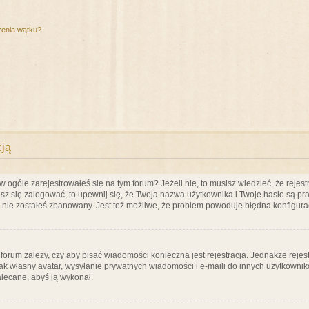
zenia wątku?
cją
ogóle zarejestrowałeś się na tym forum? Jeżeli nie, to musisz wiedzieć, że rejestr
esz się zalogować, to upewnij się, że Twoja nazwa użytkownika i Twoje hasło są praw
e nie zostałeś zbanowany. Jest też możliwe, że problem powoduje błędna konfigura
a forum zależy, czy aby pisać wiadomości konieczna jest rejestracja. Jednakże reje
jak własny avatar, wysyłanie prywatnych wiadomości i e-maili do innych użytkownik
zalecane, abyś ją wykonał.