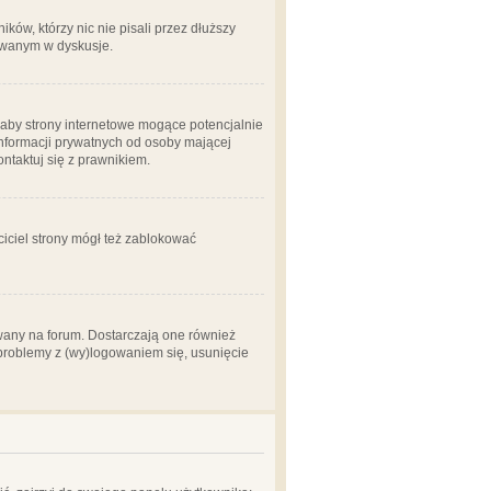
ów, którzy nic nie pisali przez dłuższy
żowanym w dyskusje.
aby strony internetowe mogące potencjalnie
informacji prywatnych od osoby mającej
ontaktuj się z prawnikiem.
ciciel strony mógł też zablokować
wany na forum. Dostarczają one również
z problemy z (wy)logowaniem się, usunięcie