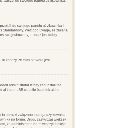
ć, zajrzyj do swojego panelu użytkownika;
m, przejdź do swojego panelu użytkownika i
zas Standardowy. Weź pod uwagę, że zmiana
ś zarejestrowany, to teraz jest dobry
, to znaczy, że czas serwera jest
ard administrator if they can install the
d at the phpBB website (see link at the
h to obrazki związane z rangą użytkownika,
kownika na forum. Drugi, zazwyczaj większy
em, że administrator forum włączył funkcje