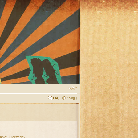
FAQ
Zaloguj
łania”. Dlaczego?