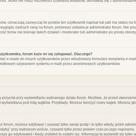
ia. Jeżeli nie masz możliwości używania avatarów, skontaktuj się z administrator
, oznaczają zazwyczaj ile postów ten użytkownik napisał lub jaki ma status na fo
 wyglądu żadnych rang na forum, ponieważ ustawia je administrator forum. Nie pisz
zość forów nie toleruje takich działań i moderator lub administrator po prostu obniż
użytkownika, forum każe mi się zalogować. Dlaczego?
ać e-maile do innych użytkowników przez wbudowany formularz wysyłania e-maili i t
rawidłowym używaniem systemu e-maili przez anonimowych użytkowników.
y przycisk przy wyświetlaniu wybranego działu forum. Możliwe, że przed utworzeni
t wyświetlana pod listą wątków. Przykłady: Możesz tworzyć nowy wątek, Możesz gło
or forum, możesz edytować i usuwać tylko swoje posty i to tylko wtedy, jeżeli admin
edytuj” przy wybranym poście, czasami tylko przez pewien czas po jego napisaniu. J
zy go edytowałeś i kiedy zrobiłeś to ostatni raz. Informacja ta wyświetli się tylko w