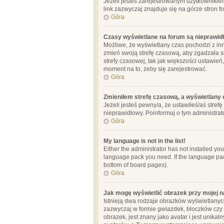
Jeżeli jesteś zarejestrowanym użytkownikie
link zazwyczaj znajduje się na górze stron f
Góra
Czasy wyświetlane na forum są nieprawid
Możliwe, że wyświetlany czas pochodzi z inne
zmień swoją strefę czasową, aby zgadzała 
strefy czasowej, tak jak większości ustawień
moment na to, żeby się zarejestrować.
Góra
Zmieniłem strefę czasową, a wyświetlany c
Jeżeli jesteś pewny/a, że ustawiłeś/aś stref
nieprawidłowy. Poinformuj o tym administrat
Góra
My language is not in the list!
Either the administrator has not installed yo
language pack you need. If the language pack
bottom of board pages).
Góra
Jak mogę wyświetlić obrazek przy mojej 
Istnieją dwa rodzaje obrazków wyświetlanyc
zazwyczaj w formie gwiazdek, bloczków czy k
obrazek, jest znany jako avatar i jest unik