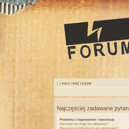
KULT
|
KNŻ
|
KAZIK
Najczęściej zadawane pytan
Problemy z logowaniem i rejestracją
Dlaczego nie mogę się zalogować?
Dlaczego w ogóle muszę się rejestrować?