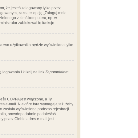
m, że jesteś zalogowany tylko przez
logowanym, zaznacz opcję „Zaloguj mnie
dzielonego z kimś komputera, np. w
dministrator zablokował tę funkcję.
 nazwa użytkownika będzie wyświetlana tylko
logowania i kliknij na link
Zapomniałem
Jeśli COPPA jest włączone, a Ty
res e-mail. Niektóre fora wymagają też, żeby
 została wyświetlona podczas rejestracji.
-maila, prawdopodobnie podałeś/aś
ny przez Ciebie adres e-mail jest