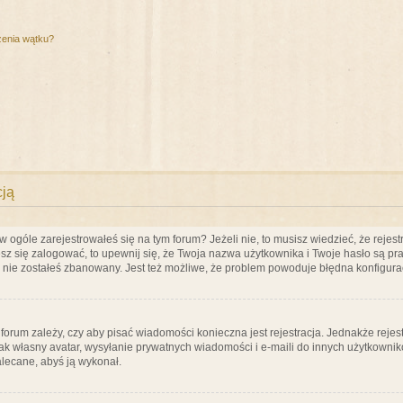
zenia wątku?
cją
ogóle zarejestrowałeś się na tym forum? Jeżeli nie, to musisz wiedzieć, że rejestr
esz się zalogować, to upewnij się, że Twoja nazwa użytkownika i Twoje hasło są praw
e nie zostałeś zbanowany. Jest też możliwe, że problem powoduje błędna konfigura
a forum zależy, czy aby pisać wiadomości konieczna jest rejestracja. Jednakże reje
jak własny avatar, wysyłanie prywatnych wiadomości i e-maili do innych użytkownik
zalecane, abyś ją wykonał.