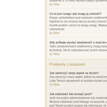
avatarów, a Ty masz wystarczające uprawnien
Góra
Co to jest ranga i jak mogę ją zmienić?
Rangi, wyświetlane pod nazwami użytkowników
Ogólnie to nie możesz tak po prostu zmienić
licznik postów i przez to swoją rangę. Więks
ostrzeżenie.
Góra
Gdy próbuję wysłać wiadomość e-mail do 
Tylko zarejestrowani użytkownicy mogą wysył
tę funkcję. Ma to zabezpieczać przed niep
Góra
Problemy z pisaniem
Jak utworzyć nowy wątek na forum?
Aby utworzyć nowy wątek, kliknij na właściw
Lista Twoich uprawnień w każdym dziale jes
Góra
Jak edytować lub usunąć post?
Jeśli nie jesteś administratorem lub moderat
Możesz edytować post klikając na przycisk „
pod Twoim postem pojawi się informacja, ile ra