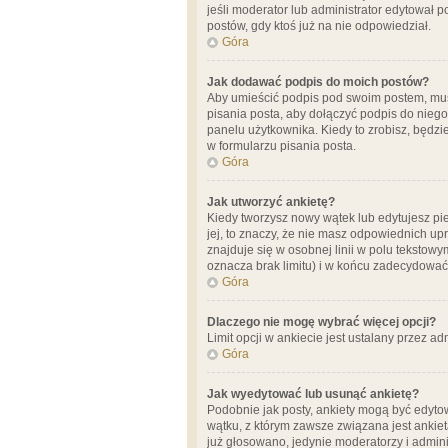
jeśli moderator lub administrator edytował 
postów, gdy ktoś już na nie odpowiedział.
Góra
Jak dodawać podpis do moich postów?
Aby umieścić podpis pod swoim postem, mus
pisania posta, aby dołączyć podpis do nie
panelu użytkownika. Kiedy to zrobisz, będ
w formularzu pisania posta.
Góra
Jak utworzyć ankietę?
Kiedy tworzysz nowy wątek lub edytujesz pier
jej, to znaczy, że nie masz odpowiednich up
znajduje się w osobnej linii w polu tekstow
oznacza brak limitu) i w końcu zadecydować
Góra
Dlaczego nie mogę wybrać więcej opcji?
Limit opcji w ankiecie jest ustalany przez ad
Góra
Jak wyedytować lub usunąć ankietę?
Podobnie jak posty, ankiety mogą być edytow
wątku, z którym zawsze związana jest ankieta
już głosowano, jedynie moderatorzy i admini