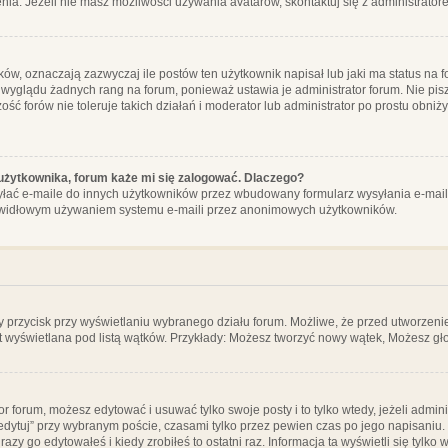
ia. Jeżeli nie masz możliwości używania avatarów, skontaktuj się z administrator
, oznaczają zazwyczaj ile postów ten użytkownik napisał lub jaki ma status na fo
 wyglądu żadnych rang na forum, ponieważ ustawia je administrator forum. Nie pisz
zość forów nie toleruje takich działań i moderator lub administrator po prostu obniż
użytkownika, forum każe mi się zalogować. Dlaczego?
ać e-maile do innych użytkowników przez wbudowany formularz wysyłania e-maili i t
rawidłowym używaniem systemu e-maili przez anonimowych użytkowników.
y przycisk przy wyświetlaniu wybranego działu forum. Możliwe, że przed utworzeni
t wyświetlana pod listą wątków. Przykłady: Możesz tworzyć nowy wątek, Możesz gło
or forum, możesz edytować i usuwać tylko swoje posty i to tylko wtedy, jeżeli admin
edytuj” przy wybranym poście, czasami tylko przez pewien czas po jego napisaniu. J
zy go edytowałeś i kiedy zrobiłeś to ostatni raz. Informacja ta wyświetli się tylko w