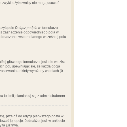
 że zwykli użytkownicy nie mogą usuwać
aczyć pole
Dołącz podpis
w formularzu
zez zaznaczenie odpowiedniego pola w
 odznaczanie wspomnianego wcześniej pola
iżej głównego formularza; jeśli nie widzisz
ich pól, upewniając się, że każda opcja
czas trwania ankiety wyrażony w dniach (0
a to limit, skontaktuj się z administratorem.
tę, przejdź do edycji pierwszego posta w
tować jej opcje. Jednakże, jeśli w ankiecie
ta już trwa.