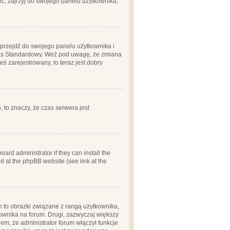
ć, zajrzyj do swojego panelu użytkownika;
m, przejdź do swojego panelu użytkownika i
zas Standardowy. Weź pod uwagę, że zmiana
ś zarejestrowany, to teraz jest dobry
, to znaczy, że czas serwera jest
ard administrator if they can install the
d at the phpBB website (see link at the
h to obrazki związane z rangą użytkownika,
kownika na forum. Drugi, zazwyczaj większy
em, że administrator forum włączył funkcje