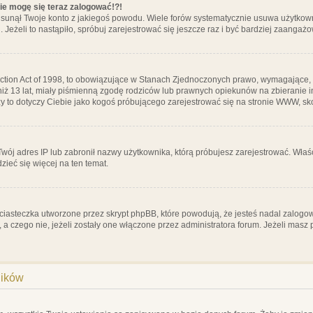
nie mogę się teraz zalogować!?!
sunął Twoje konto z jakiegoś powodu. Wiele forów systematycznie usuwa użytkownik
 Jeżeli to nastąpiło, spróbuj zarejestrować się jeszcze raz i być bardziej zaanga
ction Act of 1998, to obowiązujące w Stanach Zjednoczonych prawo, wymagające, 
 niż 13 lat, miały piśmienną zgodę rodziców lub prawnych opiekunów na zbieranie 
 czy to dotyczy Ciebie jako kogoś próbującego zarejestrować się na stronie WWW, sk
 Twój adres IP lub zabronił nazwy użytkownika, którą próbujesz zarejestrować. Właś
dzieć się więcej na ten temat.
ciasteczka utworzone przez skrypt phpBB, które powodują, że jesteś nadal zalogo
ś, a czego nie, jeżeli zostały one włączone przez administratora forum. Jeżeli mas
ników