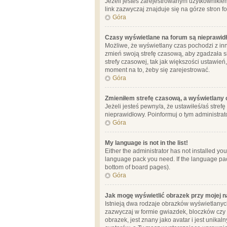
Jeżeli jesteś zarejestrowanym użytkownikie
link zazwyczaj znajduje się na górze stron f
Góra
Czasy wyświetlane na forum są nieprawid
Możliwe, że wyświetlany czas pochodzi z inne
zmień swoją strefę czasową, aby zgadzała 
strefy czasowej, tak jak większości ustawień
moment na to, żeby się zarejestrować.
Góra
Zmieniłem strefę czasową, a wyświetlany c
Jeżeli jesteś pewny/a, że ustawiłeś/aś stref
nieprawidłowy. Poinformuj o tym administrat
Góra
My language is not in the list!
Either the administrator has not installed yo
language pack you need. If the language pack
bottom of board pages).
Góra
Jak mogę wyświetlić obrazek przy mojej 
Istnieją dwa rodzaje obrazków wyświetlanyc
zazwyczaj w formie gwiazdek, bloczków czy k
obrazek, jest znany jako avatar i jest unik