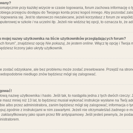
ywany?
omatycznie przy każdej wizycie
w czasie logowania, forum zachowa informację o ty
pobiega przejęciu dostępu do Twojego konta przez kogoś innego. Aby pozostać za
logowania się. Jest to stanowczo niezalecane, jeżeli korzystasz z forum ze współ
uterowej w szkole / na uczelni itp. Jeżeli nie widzisz tej opcji, to oznacza to, że a
u mojej nazwy użytkownika na liście użytkowników przeglądających forum?
ch forum”, znajdziesz opcję
Nie pokazuj, że jestem online
. Włącz tę opcję i Twoja
ędziesz liczony jako ukryty użytkownik.
e zostać odzyskane, ale bez problemu może zostać zresetowane. Przejdź na stronę 
prawdopodobnie niedługo znów będziesz mógł się zalogować.
ogować!
ową nazwę użytkownika i hasło. Jeśli tak, to nastąpiła jedna z tych dwóch rzeczy: 
że masz mniej niż 13 lat, to będziesz musiał wykonać instrukcje wysłane na Twój ad
ie albo przez administratora, zanim będziesz mógł się zalogować; informacja o tym
tępuj zgodnie z instrukcjami w nim zawartymi. Jeżeli nie otrzymałeś/aś żadnego e
 zaklasyfikowany jako spam przez filtr antyspamowy. Jeśli jesteś pewny/a, że poda
nistratorem.