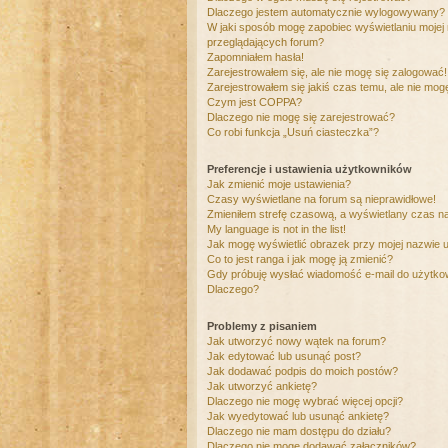
Dlaczego jestem automatycznie wylogowywany?
W jaki sposób mogę zapobiec wyświetlaniu mojej
przeglądających forum?
Zapomniałem hasła!
Zarejestrowałem się, ale nie mogę się zalogować!
Zarejestrowałem się jakiś czas temu, ale nie mog
Czym jest COPPA?
Dlaczego nie mogę się zarejestrować?
Co robi funkcja „Usuń ciasteczka”?
Preferencje i ustawienia użytkowników
Jak zmienić moje ustawienia?
Czasy wyświetlane na forum są nieprawidłowe!
Zmieniłem strefę czasową, a wyświetlany czas nad
My language is not in the list!
Jak mogę wyświetlić obrazek przy mojej nazwie 
Co to jest ranga i jak mogę ją zmienić?
Gdy próbuję wysłać wiadomość e-mail do użytkow
Dlaczego?
Problemy z pisaniem
Jak utworzyć nowy wątek na forum?
Jak edytować lub usunąć post?
Jak dodawać podpis do moich postów?
Jak utworzyć ankietę?
Dlaczego nie mogę wybrać więcej opcji?
Jak wyedytować lub usunąć ankietę?
Dlaczego nie mam dostępu do działu?
Dlaczego nie mogę dodawać załączników?