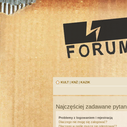
KULT
|
KNŻ
|
KAZIK
Najczęściej zadawane pytan
Problemy z logowaniem i rejestracją
Dlaczego nie mogę się zalogować?
Dlaczego w ogóle muszę się rejestrować?