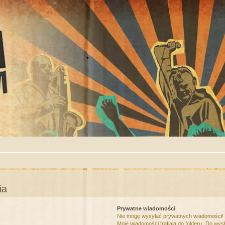
ia
Prywatne wiadomości
Nie mogę wysyłać prywatnych wiadomości!
Moje wiadomości trafiają do folderu „Do wys