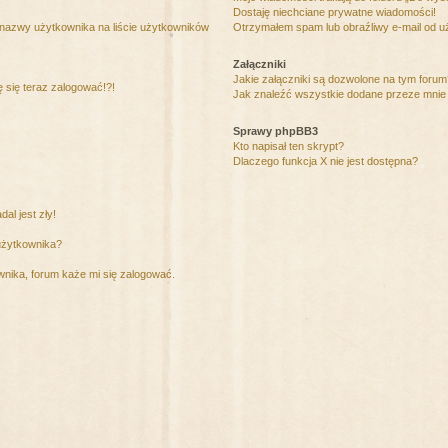
Dostaję niechciane prywatne wiadomości!
 nazwy użytkownika na liście użytkowników
Otrzymałem spam lub obraźliwy e-mail od u
Załączniki
Jakie załączniki są dozwolone na tym foru
ę się teraz zalogować!?!
Jak znaleźć wszystkie dodane przeze mnie 
Sprawy phpBB3
Kto napisał ten skrypt?
Dlaczego funkcja X nie jest dostępna?
al jest zły!
użytkownika?
nika, forum każe mi się zalogować.