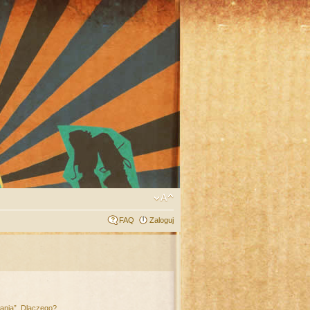
FAQ
Zaloguj
łania”. Dlaczego?