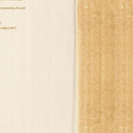
żytkownika forum!
m?
załączniki?