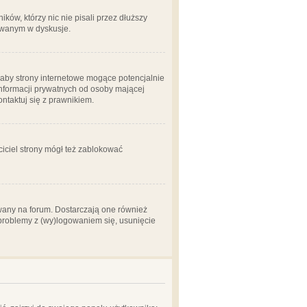
ów, którzy nic nie pisali przez dłuższy
żowanym w dyskusje.
aby strony internetowe mogące potencjalnie
informacji prywatnych od osoby mającej
ontaktuj się z prawnikiem.
ciciel strony mógł też zablokować
wany na forum. Dostarczają one również
z problemy z (wy)logowaniem się, usunięcie