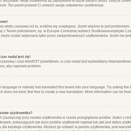
m, wszystkie Twoje ustawienia są zapisywane w bazie danych forum. Żeby je zmieni
orum. Ten panel pozwoli Ci zmienić swoje ustawienia i preferencje.
łowe!
j strefy czasowej niż ta, w której się znajdujesz. Jeżeli właśnie to jest probleme
się z Twoim położeniem, np. w Europie Centralnej wybierz Środkowoeuropejski C
, może zostać wykonana tylko przez zarejestrowanych użytkowników. Jeżeli nie jeste
zas nadal jest zły!
ę czasową i czas letni/DST prawidłowo, a czas nadal jest wyświetlany nieprawidłowo
ora, aby naprawił problem.
ur language or nobody has translated this board into your language. Try asking the bo
 does not exist, feel free to create a new translation. More information can be foun
nazwie użytkownika?
h (zazwyczaj) przy nazwie użytkownika w czasie przeglądania postów. Jeden z nic
ropek, pokazujących jak dużo postów użytkownik napisał lub jaki jest status użyt
alny dla każdego użytkownika. Możesz go ustawić w panelu użytkownika, pod warunki