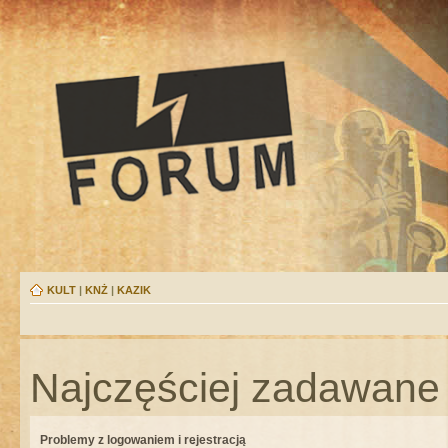
KULT
|
KNŻ
|
KAZIK
Najczęściej zadawane 
Problemy z logowaniem i rejestracją