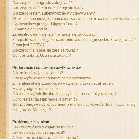
Dlaczego nie mogę się zalogować?
Dlaczego w ogóle muszę się rejestrować?
Dlaczego jestem automatycznie wylogowywany?
W jaki sposób mogę zapobiec wyświetlaniu mojej nazwy użytkownika na liś
użytkowników przeglądających forum?
Zapomniałem hasła!
Zarejestrowałem się, ale nie mogę się zalogować!
Zarejestrowałem się jakiś czas temu, ale nie mogę się teraz zalogować!?!
Czym jest COPPA?
Dlaczego nie mogę się zarejestrować?
Co robi funkcja „Usuń ciasteczka”?
Preferencje i ustawienia użytkowników
Jak zmienić moje ustawienia?
Czasy wyświetlane na forum są nieprawidłowe!
Zmieniłem strefę czasową, a wyświetlany czas nadal jest zły!
My language is not in the list!
Jak mogę wyświetlić obrazek przy mojej nazwie użytkownika?
Co to jest ranga i jak mogę ją zmienić?
Gdy próbuję wysłać wiadomość e-mail do użytkownika, forum każe mi się
zalogować. Dlaczego?
Problemy z pisaniem
Jak utworzyć nowy wątek na forum?
Jak edytować lub usunąć post?
Jak dodawać podpis do moich postów?