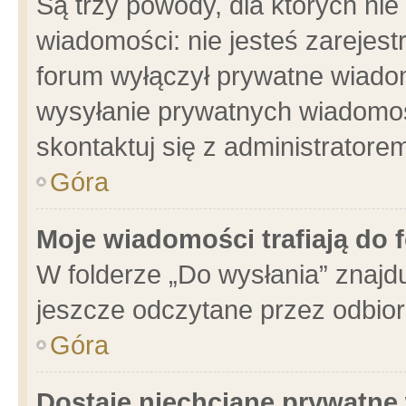
Są trzy powody, dla których n
wiadomości: nie jesteś zarejest
forum wyłączył prywatne wiadom
wysyłanie prywatnych wiadomości
skontaktuj się z administratore
Góra
Moje wiadomości trafiają do 
W folderze „Do wysłania” znajdu
jeszcze odczytane przez odbior
Góra
Dostaję niechciane prywatne