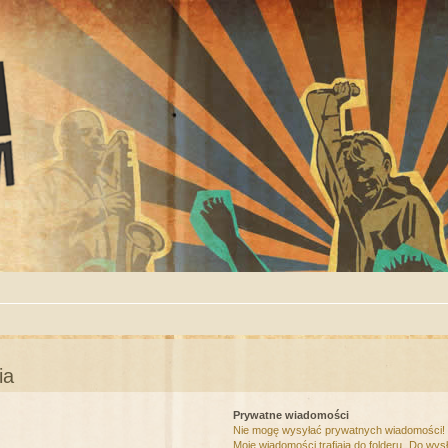
ia
Prywatne wiadomości
Nie mogę wysyłać prywatnych wiadomości!
Moje wiadomości trafiają do folderu „Do wys