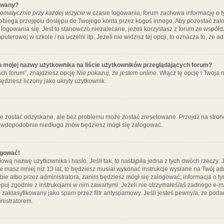
ywany?
omatycznie przy każdej wizycie
w czasie logowania, forum zachowa informację o ty
pobiega przejęciu dostępu do Twojego konta przez kogoś innego. Aby pozostać za
logowania się. Jest to stanowczo niezalecane, jeżeli korzystasz z forum ze współ
uterowej w szkole / na uczelni itp. Jeżeli nie widzisz tej opcji, to oznacza to, że a
u mojej nazwy użytkownika na liście użytkowników przeglądających forum?
ch forum”, znajdziesz opcję
Nie pokazuj, że jestem online
. Włącz tę opcję i Twoja
ędziesz liczony jako ukryty użytkownik.
e zostać odzyskane, ale bez problemu może zostać zresetowane. Przejdź na stronę 
prawdopodobnie niedługo znów będziesz mógł się zalogować.
ogować!
ową nazwę użytkownika i hasło. Jeśli tak, to nastąpiła jedna z tych dwóch rzeczy: 
że masz mniej niż 13 lat, to będziesz musiał wykonać instrukcje wysłane na Twój ad
ie albo przez administratora, zanim będziesz mógł się zalogować; informacja o tym
tępuj zgodnie z instrukcjami w nim zawartymi. Jeżeli nie otrzymałeś/aś żadnego e
 zaklasyfikowany jako spam przez filtr antyspamowy. Jeśli jesteś pewny/a, że poda
nistratorem.