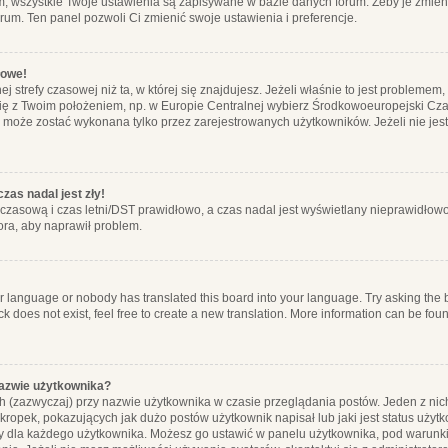
m, wszystkie Twoje ustawienia są zapisywane w bazie danych forum. Żeby je zmieni
orum. Ten panel pozwoli Ci zmienić swoje ustawienia i preferencje.
łowe!
j strefy czasowej niż ta, w której się znajdujesz. Jeżeli właśnie to jest probleme
się z Twoim położeniem, np. w Europie Centralnej wybierz Środkowoeuropejski C
, może zostać wykonana tylko przez zarejestrowanych użytkowników. Jeżeli nie jeste
zas nadal jest zły!
ę czasową i czas letni/DST prawidłowo, a czas nadal jest wyświetlany nieprawidłowo
ora, aby naprawił problem.
ur language or nobody has translated this board into your language. Try asking the bo
 does not exist, feel free to create a new translation. More information can be foun
nazwie użytkownika?
h (zazwyczaj) przy nazwie użytkownika w czasie przeglądania postów. Jeden z nic
ropek, pokazujących jak dużo postów użytkownik napisał lub jaki jest status użyt
alny dla każdego użytkownika. Możesz go ustawić w panelu użytkownika, pod warunki