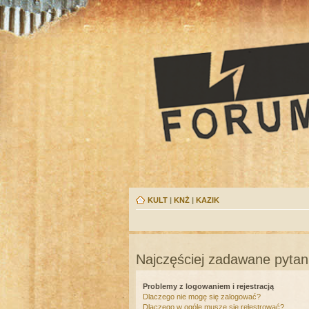
KULT
|
KNŻ
|
KAZIK
Najczęściej zadawane pytan
Problemy z logowaniem i rejestracją
Dlaczego nie mogę się zalogować?
Dlaczego w ogóle muszę się rejestrować?