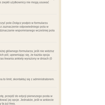
 że zwykli użytkownicy nie mogą usuwać
aczyć pole
Dołącz podpis
w formularzu
zez zaznaczenie odpowiedniego pola w
 odznaczanie wspomnianego wcześniej pola
iżej głównego formularza; jeśli nie widzisz
ich pól, upewniając się, że każda opcja
czas trwania ankiety wyrażony w dniach (0
a to limit, skontaktuj się z administratorem.
tę, przejdź do edycji pierwszego posta w
tować jej opcje. Jednakże, jeśli w ankiecie
ta już trwa.