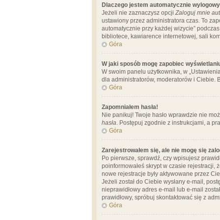
Dlaczego jestem automatycznie wylogow
Jeżeli nie zaznaczysz opcji
Zaloguj mnie aut
ustawiony przez administratora czas. To za
automatycznie przy każdej wizycie” podczas 
bibliotece, kawiarence internetowej, sali komp
Góra
W jaki sposób mogę zapobiec wyświetlani
W swoim panelu użytkownika, w „Ustawienia
dla administratorów, moderatorów i Ciebie. B
Góra
Zapomniałem hasła!
Nie panikuj! Twoje hasło wprawdzie nie moż
hasła
. Postępuj zgodnie z instrukcjami, a 
Góra
Zarejestrowałem się, ale nie mogę się zal
Po pierwsze, sprawdź, czy wpisujesz prawidł
poinformowałeś skrypt w czasie rejestracji, 
nowe rejestracje były aktywowane przez Cieb
Jeżeli został do Ciebie wysłany e-mail, pos
nieprawidłowy adres e-mail lub e-mail został
prawidłowy, spróbuj skontaktować się z admi
Góra