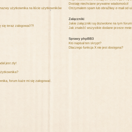
Dostaję niechciane prywatne wiadomości!
 nazwy użytkownika na liście użytkowników
Otrzymałem spam lub obraźliwy e-mail od u
Załączniki
Jakie załączniki są dozwolone na tym foru
ę się teraz zalogować!?!
Jak znaleźć wszystkie dodane przeze mnie 
Sprawy phpBB3
Kto napisał ten skrypt?
Dlaczego funkcja X nie jest dostępna?
al jest zły!
użytkownika?
nika, forum każe mi się zalogować.