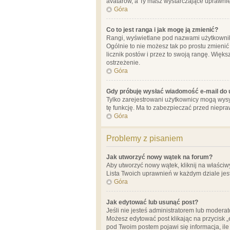
avatarów, a Ty masz wystarczające uprawnien
Góra
Co to jest ranga i jak mogę ją zmienić?
Rangi, wyświetlane pod nazwami użytkowników
Ogólnie to nie możesz tak po prostu zmienić
licznik postów i przez to swoją rangę. Więks
ostrzeżenie.
Góra
Gdy próbuję wysłać wiadomość e-mail do 
Tylko zarejestrowani użytkownicy mogą wysył
tę funkcję. Ma to zabezpieczać przed niep
Góra
Problemy z pisaniem
Jak utworzyć nowy wątek na forum?
Aby utworzyć nowy wątek, kliknij na właściw
Lista Twoich uprawnień w każdym dziale jes
Góra
Jak edytować lub usunąć post?
Jeśli nie jesteś administratorem lub moderat
Możesz edytować post klikając na przycisk „
pod Twoim postem pojawi się informacja, ile ra