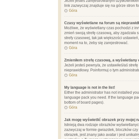
Jeżeli jesteś zarejestrowanym użytkownikie
link zazwyczaj znajduje się na górze stron f
Góra
Czasy wyświetlane na forum są nieprawid
Możliwe, że wyświetlany czas pochodzi z inne
zmień swoją strefę czasową, aby zgadzała 
strefy czasowej, tak jak większości ustawień
moment na to, żeby się zarejestrować.
Góra
Zmieniłem strefę czasową, a wyświetlany c
Jeżeli jesteś pewny/a, że ustawiłeś/aś stref
nieprawidłowy. Poinformuj o tym administrat
Góra
My language is not in the list!
Either the administrator has not installed yo
language pack you need. If the language pack
bottom of board pages).
Góra
Jak mogę wyświetlić obrazek przy mojej 
Istnieją dwa rodzaje obrazków wyświetlanyc
zazwyczaj w formie gwiazdek, bloczków czy k
obrazek, jest znany jako avatar i jest unik