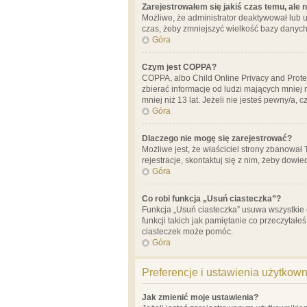
Zarejestrowałem się jakiś czas temu, ale 
Możliwe, że administrator deaktywował lub u
czas, żeby zmniejszyć wielkość bazy danych.
Góra
Czym jest COPPA?
COPPA, albo Child Online Privacy and Prote
zbierać informacje od ludzi mających mniej
mniej niż 13 lat. Jeżeli nie jesteś pewny/a,
Góra
Dlaczego nie mogę się zarejestrować?
Możliwe jest, że właściciel strony zbanował
rejestracje, skontaktuj się z nim, żeby dowie
Góra
Co robi funkcja „Usuń ciasteczka”?
Funkcja „Usuń ciasteczka” usuwa wszystkie 
funkcji takich jak pamiętanie co przeczytałe
ciasteczek może pomóc.
Góra
Preferencje i ustawienia użytkow
Jak zmienić moje ustawienia?