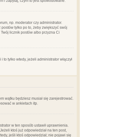
em i zapytaj, czym to jest spowodowane.
rum, np. moderator czy administrator.
 postów tylko po to, żeby zwiększyć swój
y Twój licznik postów albo przyzna Ci
o tylko wtedy, jeżeli administrator włączył
em wątku będziesz musiał się zarejestrować.
sować w ankietach itp.
istrator w ten sposób ustawił uprawnienia.
eżeli ktoś już odpowiedział na ten post,
tedy, jeśli ktoś odpowiedział; nie pojawi się