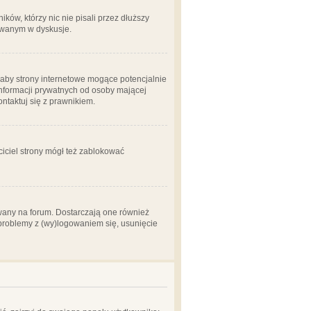
ów, którzy nic nie pisali przez dłuższy
żowanym w dyskusje.
aby strony internetowe mogące potencjalnie
informacji prywatnych od osoby mającej
ontaktuj się z prawnikiem.
ciciel strony mógł też zablokować
wany na forum. Dostarczają one również
z problemy z (wy)logowaniem się, usunięcie