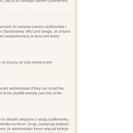
ć, zajrzyj do swojego panelu użytkownika;
m, przejdź do swojego panelu użytkownika i
zas Standardowy. Weź pod uwagę, że zmiana
ś zarejestrowany, to teraz jest dobry
, to znaczy, że czas serwera jest
ard administrator if they can install the
d at the phpBB website (see link at the
h to obrazki związane z rangą użytkownika,
kownika na forum. Drugi, zazwyczaj większy
em, że administrator forum włączył funkcje