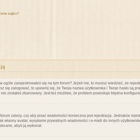
zenia wątku?
cją
ogóle zarejestrowałeś się na tym forum? Jeżeli nie, to musisz wiedzieć, że rejestr
esz się zalogować, to upewnij się, że Twoja nazwa użytkownika i Twoje hasło są praw
e nie zostałeś zbanowany. Jest też możliwe, że problem powoduje błędna konfigura
a forum zależy, czy aby pisać wiadomości konieczna jest rejestracja. Jednakże reje
jak własny avatar, wysyłanie prywatnych wiadomości i e-maili do innych użytkownik
zalecane, abyś ją wykonał.