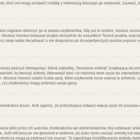
post, choć oni mogą zostawić notatkę z informacją dlaczego go edytowali. Zauważ,
isz najpierw utworzyć go w panelu użytkownika. Gdy już to zrobisz, możesz zazn
go. Możesz również dodawać podpis domyślnie do wszystkich Twoich postów, popr
ziesz mógł nadal decydować o nie dołączeniu go do pojedynczych postów poprzez
wszy post już istniejącego, kliknij zakładkę „Tworzenie ankiety” znajdującą się pon
rawnień, by tworzyć ankiety. Wprowadź tytuł i co najmniej dwie opcje do odpowiedn
ym. Możesz również ustalić liczbę opcji, które użytkownik może wybrać w ankiecie, 
, czy użytkownicy mogą zmieniać swoje głosy.
ministratora forum. Jeśli sądzisz, że potrzebujesz wstawić więcej opcji niż pozwala n
ane tylko przez ich autorów, moderatorów lub administratorów. Aby edytować ankie
. Jeśli nikt jeszcze nie głosował w ankiecie, jej autor może usunąć ankietę lub edy
stratorzy mogą ją edytować lub usunąć. To zapobiega modyfikowaniu ankiety, kiedy 