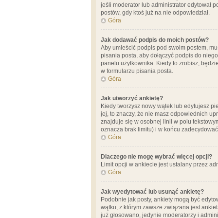
jeśli moderator lub administrator edytował 
postów, gdy ktoś już na nie odpowiedział.
Góra
Jak dodawać podpis do moich postów?
Aby umieścić podpis pod swoim postem, mus
pisania posta, aby dołączyć podpis do nie
panelu użytkownika. Kiedy to zrobisz, będ
w formularzu pisania posta.
Góra
Jak utworzyć ankietę?
Kiedy tworzysz nowy wątek lub edytujesz pier
jej, to znaczy, że nie masz odpowiednich up
znajduje się w osobnej linii w polu tekstow
oznacza brak limitu) i w końcu zadecydować
Góra
Dlaczego nie mogę wybrać więcej opcji?
Limit opcji w ankiecie jest ustalany przez ad
Góra
Jak wyedytować lub usunąć ankietę?
Podobnie jak posty, ankiety mogą być edytow
wątku, z którym zawsze związana jest ankieta
już głosowano, jedynie moderatorzy i admini