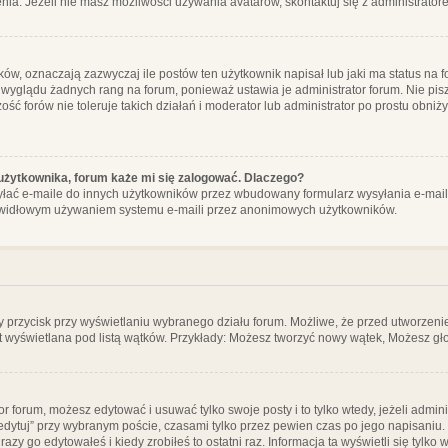
ia. Jeżeli nie masz możliwości używania avatarów, skontaktuj się z administrator
, oznaczają zazwyczaj ile postów ten użytkownik napisał lub jaki ma status na fo
 wyglądu żadnych rang na forum, ponieważ ustawia je administrator forum. Nie pisz
zość forów nie toleruje takich działań i moderator lub administrator po prostu obniż
użytkownika, forum każe mi się zalogować. Dlaczego?
ać e-maile do innych użytkowników przez wbudowany formularz wysyłania e-maili i t
rawidłowym używaniem systemu e-maili przez anonimowych użytkowników.
y przycisk przy wyświetlaniu wybranego działu forum. Możliwe, że przed utworzeni
t wyświetlana pod listą wątków. Przykłady: Możesz tworzyć nowy wątek, Możesz gło
or forum, możesz edytować i usuwać tylko swoje posty i to tylko wtedy, jeżeli admin
edytuj” przy wybranym poście, czasami tylko przez pewien czas po jego napisaniu. J
zy go edytowałeś i kiedy zrobiłeś to ostatni raz. Informacja ta wyświetli się tylko w