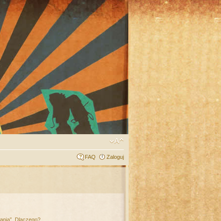
FAQ
Zaloguj
łania”. Dlaczego?