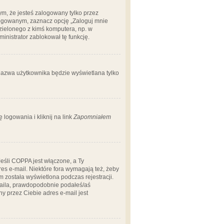
m, że jesteś zalogowany tylko przez
logowanym, zaznacz opcję „Zaloguj mnie
dzielonego z kimś komputera, np. w
dministrator zablokował tę funkcję.
 nazwa użytkownika będzie wyświetlana tylko
logowania i kliknij na link
Zapomniałem
Jeśli COPPA jest włączone, a Ty
res e-mail. Niektóre fora wymagają też, żeby
 została wyświetlona podczas rejestracji.
-maila, prawdopodobnie podałeś/aś
ny przez Ciebie adres e-mail jest