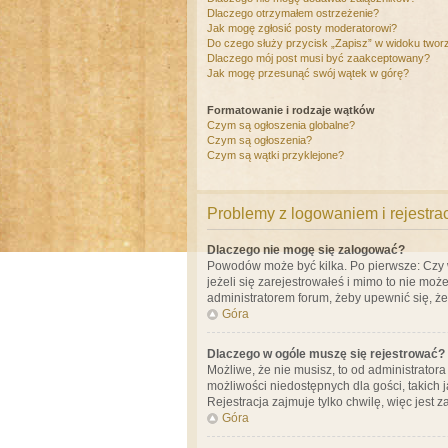
Dlaczego otrzymałem ostrzeżenie?
Jak mogę zgłosić posty moderatorowi?
Do czego służy przycisk „Zapisz” w widoku twor
Dlaczego mój post musi być zaakceptowany?
Jak mogę przesunąć swój wątek w górę?
Formatowanie i rodzaje wątków
Czym są ogłoszenia globalne?
Czym są ogłoszenia?
Czym są wątki przyklejone?
Problemy z logowaniem i rejestra
Dlaczego nie mogę się zalogować?
Powodów może być kilka. Po pierwsze: Czy w 
jeżeli się zarejestrowałeś i mimo to nie moż
administratorem forum, żeby upewnić się, ż
Góra
Dlaczego w ogóle muszę się rejestrować?
Możliwe, że nie musisz, to od administrator
możliwości niedostępnych dla gości, takich 
Rejestracja zajmuje tylko chwilę, więc jest 
Góra