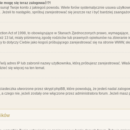
nie mogę się teraz zalogować!?!
sunął Twoje konto z jakiegoś powodu. Wiele forów systematycznie usuwa użytkownik
 Jeżeli to nastąpiło, spróbuj zarejestrować się jeszcze raz i być bardziej zaanga
ction Act of 1998, to obowiązujące w Stanach Zjednoczonych prawo, wymagające, 
 niż 13 lat, miały piśmienną zgodę rodziców lub prawnych opiekunów na zbieranie 
 czy to dotyczy Ciebie jako kogoś próbującego zarejestrować się na stronie WWW, sk
 Twój adres IP lub zabronił nazwy użytkownika, którą próbujesz zarejestrować. Właś
dzieć się więcej na ten temat.
ciasteczka utworzone przez skrypt phpBB, które powodują, że jesteś nadal zalogo
ś, a czego nie, jeżeli zostały one włączone przez administratora forum. Jeżeli mas
ników