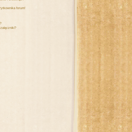
żytkownika forum!
m?
załączniki?