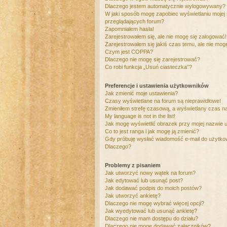
Dlaczego jestem automatycznie wylogowywany?
W jaki sposób mogę zapobiec wyświetlaniu mojej
przeglądających forum?
Zapomniałem hasła!
Zarejestrowałem się, ale nie mogę się zalogować!
Zarejestrowałem się jakiś czas temu, ale nie mog
Czym jest COPPA?
Dlaczego nie mogę się zarejestrować?
Co robi funkcja „Usuń ciasteczka”?
Preferencje i ustawienia użytkowników
Jak zmienić moje ustawienia?
Czasy wyświetlane na forum są nieprawidłowe!
Zmieniłem strefę czasową, a wyświetlany czas nad
My language is not in the list!
Jak mogę wyświetlić obrazek przy mojej nazwie 
Co to jest ranga i jak mogę ją zmienić?
Gdy próbuję wysłać wiadomość e-mail do użytkow
Dlaczego?
Problemy z pisaniem
Jak utworzyć nowy wątek na forum?
Jak edytować lub usunąć post?
Jak dodawać podpis do moich postów?
Jak utworzyć ankietę?
Dlaczego nie mogę wybrać więcej opcji?
Jak wyedytować lub usunąć ankietę?
Dlaczego nie mam dostępu do działu?
Dlaczego nie mogę dodawać załączników?