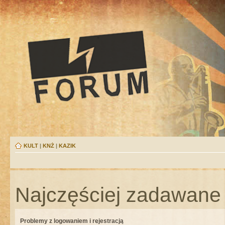
KULT
|
KNŻ
|
KAZIK
Najczęściej zadawane 
Problemy z logowaniem i rejestracją