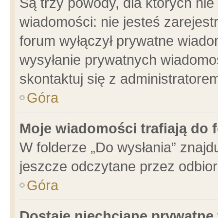
Są trzy powody, dla których n
wiadomości: nie jesteś zarejest
forum wyłączył prywatne wiadom
wysyłanie prywatnych wiadomości
skontaktuj się z administratore
Góra
Moje wiadomości trafiają do 
W folderze „Do wysłania” znajdu
jeszcze odczytane przez odbior
Góra
Dostaję niechciane prywatne