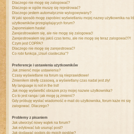
Dlaczego nie mogę się zalogować?
Dlaczego w ogóle muszę się rejestrować?
Dlaczego jestem automatycznie wylogowywany?
W jaki sposób mogę zapobiec wyświetlaniu mojej nazwy użytkownika na liś
użytkowników przeglądających forum?
Zapomniałem hasła!
Zarejestrowałem się, ale nie mogę się zalogować!
Zarejestrowałem się jakiś czas temu, ale nie mogę się teraz zalogować!?!
Czym jest COPPA?
Dlaczego nie mogę się zarejestrować?
Co robi funkcja „Usuń ciasteczka”?
Preferencje i ustawienia użytkowników
Jak zmienić moje ustawienia?
Czasy wyświetlane na forum są nieprawidłowe!
Zmieniłem strefę czasową, a wyświetlany czas nadal jest zły!
My language is not in the list!
Jak mogę wyświetlić obrazek przy mojej nazwie użytkownika?
Co to jest ranga i jak mogę ją zmienić?
Gdy próbuję wysłać wiadomość e-mail do użytkownika, forum każe mi się
zalogować. Dlaczego?
Problemy z pisaniem
Jak utworzyć nowy wątek na forum?
Jak edytować lub usunąć post?
Jak dodawać podpis do moich postów?