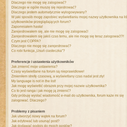
Dlaczego nie mogę się zalogować?
Dlaczego w ogóle muszę się rejestrować?
Dlaczego jestem automatycznie wylogowywany?
W jaki sposób mogę zapobiec wyświetlaniu mojej nazwy użytkownika na liś
użytkowników przeglądających forum?
Zapomniałem hasła!
Zarejestrowałem się, ale nie mogę się zalogować!
Zarejestrowałem się jakiś czas temu, ale nie mogę się teraz zalogować!?!
Czym jest COPPA?
Dlaczego nie mogę się zarejestrować?
Co robi funkcja „Usuń ciasteczka”?
Preferencje i ustawienia użytkowników
Jak zmienić moje ustawienia?
Czasy wyświetlane na forum są nieprawidłowe!
Zmieniłem strefę czasową, a wyświetlany czas nadal jest zły!
My language is not in the list!
Jak mogę wyświetlić obrazek przy mojej nazwie użytkownika?
Co to jest ranga i jak mogę ją zmienić?
Gdy próbuję wysłać wiadomość e-mail do użytkownika, forum każe mi się
zalogować. Dlaczego?
Problemy z pisaniem
Jak utworzyć nowy wątek na forum?
Jak edytować lub usunąć post?
Jak dodawać podpis do moich postów?