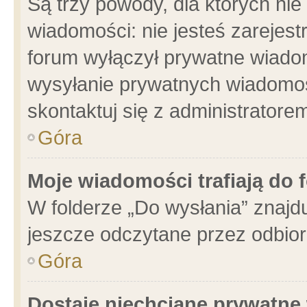
Są trzy powody, dla których n
wiadomości: nie jesteś zarejest
forum wyłączył prywatne wiadom
wysyłanie prywatnych wiadomości
skontaktuj się z administratore
Góra
Moje wiadomości trafiają do 
W folderze „Do wysłania” znajdu
jeszcze odczytane przez odbior
Góra
Dostaję niechciane prywatne