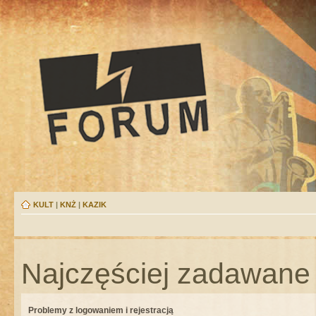
KULT
|
KNŻ
|
KAZIK
Najczęściej zadawane 
Problemy z logowaniem i rejestracją