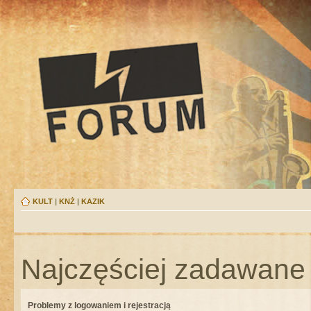
KULT
|
KNŻ
|
KAZIK
Najczęściej zadawane 
Problemy z logowaniem i rejestracją