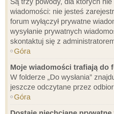
Są trzy powody, dla których n
wiadomości: nie jesteś zarejest
forum wyłączył prywatne wiadom
wysyłanie prywatnych wiadomości
skontaktuj się z administratore
Góra
Moje wiadomości trafiają do 
W folderze „Do wysłania” znajdu
jeszcze odczytane przez odbior
Góra
Dostaję niechciane prywatne