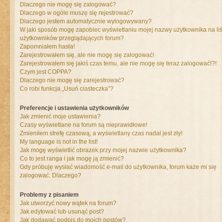
Dlaczego nie mogę się zalogować?
Dlaczego w ogóle muszę się rejestrować?
Dlaczego jestem automatycznie wylogowywany?
W jaki sposób mogę zapobiec wyświetlaniu mojej nazwy użytkownika na liś
użytkowników przeglądających forum?
Zapomniałem hasła!
Zarejestrowałem się, ale nie mogę się zalogować!
Zarejestrowałem się jakiś czas temu, ale nie mogę się teraz zalogować!?!
Czym jest COPPA?
Dlaczego nie mogę się zarejestrować?
Co robi funkcja „Usuń ciasteczka”?
Preferencje i ustawienia użytkowników
Jak zmienić moje ustawienia?
Czasy wyświetlane na forum są nieprawidłowe!
Zmieniłem strefę czasową, a wyświetlany czas nadal jest zły!
My language is not in the list!
Jak mogę wyświetlić obrazek przy mojej nazwie użytkownika?
Co to jest ranga i jak mogę ją zmienić?
Gdy próbuję wysłać wiadomość e-mail do użytkownika, forum każe mi się
zalogować. Dlaczego?
Problemy z pisaniem
Jak utworzyć nowy wątek na forum?
Jak edytować lub usunąć post?
Jak dodawać podpis do moich postów?