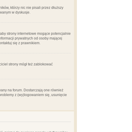
ów, którzy nic nie pisali przez dłuższy
żowanym w dyskusje.
aby strony internetowe mogące potencjalnie
informacji prywatnych od osoby mającej
ontaktuj się z prawnikiem.
ciciel strony mógł też zablokować
wany na forum. Dostarczają one również
z problemy z (wy)logowaniem się, usunięcie