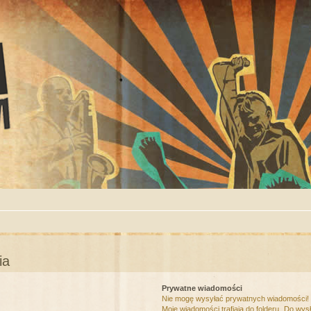
ia
Prywatne wiadomości
Nie mogę wysyłać prywatnych wiadomości!
Moje wiadomości trafiają do folderu „Do wys