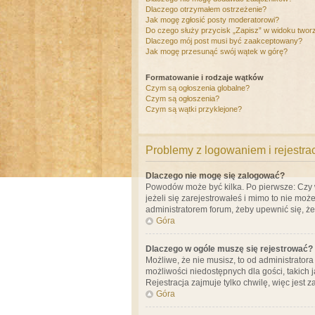
Dlaczego otrzymałem ostrzeżenie?
Jak mogę zgłosić posty moderatorowi?
Do czego służy przycisk „Zapisz” w widoku twor
Dlaczego mój post musi być zaakceptowany?
Jak mogę przesunąć swój wątek w górę?
Formatowanie i rodzaje wątków
Czym są ogłoszenia globalne?
Czym są ogłoszenia?
Czym są wątki przyklejone?
Problemy z logowaniem i rejestra
Dlaczego nie mogę się zalogować?
Powodów może być kilka. Po pierwsze: Czy w 
jeżeli się zarejestrowałeś i mimo to nie moż
administratorem forum, żeby upewnić się, ż
Góra
Dlaczego w ogóle muszę się rejestrować?
Możliwe, że nie musisz, to od administrator
możliwości niedostępnych dla gości, takich 
Rejestracja zajmuje tylko chwilę, więc jest 
Góra