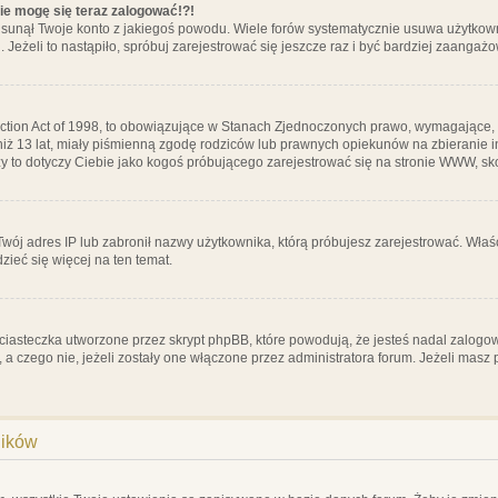
nie mogę się teraz zalogować!?!
sunął Twoje konto z jakiegoś powodu. Wiele forów systematycznie usuwa użytkownik
 Jeżeli to nastąpiło, spróbuj zarejestrować się jeszcze raz i być bardziej zaanga
ction Act of 1998, to obowiązujące w Stanach Zjednoczonych prawo, wymagające, 
 niż 13 lat, miały piśmienną zgodę rodziców lub prawnych opiekunów na zbieranie 
 czy to dotyczy Ciebie jako kogoś próbującego zarejestrować się na stronie WWW, sk
 Twój adres IP lub zabronił nazwy użytkownika, którą próbujesz zarejestrować. Właś
dzieć się więcej na ten temat.
ciasteczka utworzone przez skrypt phpBB, które powodują, że jesteś nadal zalogo
ś, a czego nie, jeżeli zostały one włączone przez administratora forum. Jeżeli mas
ników