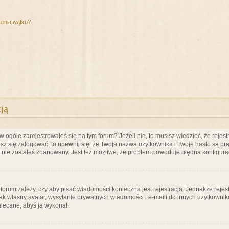
zenia wątku?
cją
ogóle zarejestrowałeś się na tym forum? Jeżeli nie, to musisz wiedzieć, że rejestr
esz się zalogować, to upewnij się, że Twoja nazwa użytkownika i Twoje hasło są praw
e nie zostałeś zbanowany. Jest też możliwe, że problem powoduje błędna konfigura
a forum zależy, czy aby pisać wiadomości konieczna jest rejestracja. Jednakże reje
jak własny avatar, wysyłanie prywatnych wiadomości i e-maili do innych użytkownik
zalecane, abyś ją wykonał.