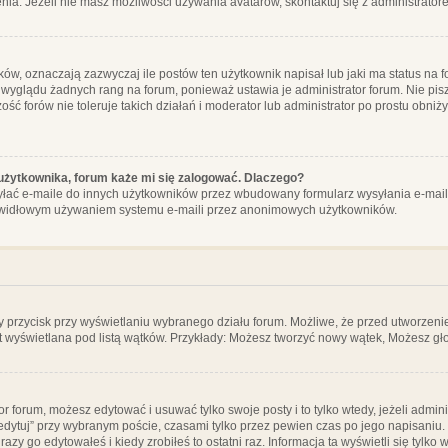
ia. Jeżeli nie masz możliwości używania avatarów, skontaktuj się z administrator
, oznaczają zazwyczaj ile postów ten użytkownik napisał lub jaki ma status na fo
 wyglądu żadnych rang na forum, ponieważ ustawia je administrator forum. Nie pisz
zość forów nie toleruje takich działań i moderator lub administrator po prostu obniż
użytkownika, forum każe mi się zalogować. Dlaczego?
ać e-maile do innych użytkowników przez wbudowany formularz wysyłania e-maili i t
rawidłowym używaniem systemu e-maili przez anonimowych użytkowników.
y przycisk przy wyświetlaniu wybranego działu forum. Możliwe, że przed utworzeni
t wyświetlana pod listą wątków. Przykłady: Możesz tworzyć nowy wątek, Możesz gło
or forum, możesz edytować i usuwać tylko swoje posty i to tylko wtedy, jeżeli admin
edytuj” przy wybranym poście, czasami tylko przez pewien czas po jego napisaniu. J
zy go edytowałeś i kiedy zrobiłeś to ostatni raz. Informacja ta wyświetli się tylko w