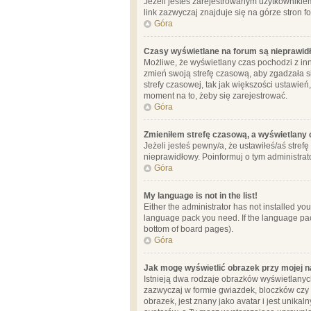
Jeżeli jesteś zarejestrowanym użytkownikie
link zazwyczaj znajduje się na górze stron f
Góra
Czasy wyświetlane na forum są nieprawid
Możliwe, że wyświetlany czas pochodzi z inne
zmień swoją strefę czasową, aby zgadzała 
strefy czasowej, tak jak większości ustawień
moment na to, żeby się zarejestrować.
Góra
Zmieniłem strefę czasową, a wyświetlany c
Jeżeli jesteś pewny/a, że ustawiłeś/aś stref
nieprawidłowy. Poinformuj o tym administrat
Góra
My language is not in the list!
Either the administrator has not installed yo
language pack you need. If the language pack
bottom of board pages).
Góra
Jak mogę wyświetlić obrazek przy mojej 
Istnieją dwa rodzaje obrazków wyświetlanyc
zazwyczaj w formie gwiazdek, bloczków czy k
obrazek, jest znany jako avatar i jest unik