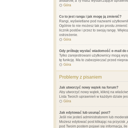
avatarów, a Ty masz wystarczające uprawnien
Góra
Co to jest ranga i jak mogę ją zmienić?
Rangi, wyświetlane pod nazwami użytkowników
Ogólnie to nie możesz tak po prostu zmienić
licznik postów i przez to swoją rangę. Więks
ostrzeżenie.
Góra
Gdy próbuję wysłać wiadomość e-mail do 
Tylko zarejestrowani użytkownicy mogą wysył
tę funkcję. Ma to zabezpieczać przed niep
Góra
Problemy z pisaniem
Jak utworzyć nowy wątek na forum?
Aby utworzyć nowy wątek, kliknij na właściw
Lista Twoich uprawnień w każdym dziale jes
Góra
Jak edytować lub usunąć post?
Jeśli nie jesteś administratorem lub moderat
Możesz edytować post klikając na przycisk „
pod Twoim postem pojawi się informacja, ile ra