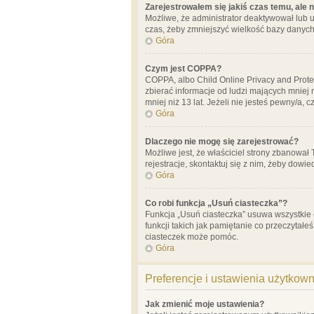
Zarejestrowałem się jakiś czas temu, ale 
Możliwe, że administrator deaktywował lub u
czas, żeby zmniejszyć wielkość bazy danych.
Góra
Czym jest COPPA?
COPPA, albo Child Online Privacy and Prote
zbierać informacje od ludzi mających mniej
mniej niż 13 lat. Jeżeli nie jesteś pewny/a,
Góra
Dlaczego nie mogę się zarejestrować?
Możliwe jest, że właściciel strony zbanował
rejestracje, skontaktuj się z nim, żeby dowie
Góra
Co robi funkcja „Usuń ciasteczka”?
Funkcja „Usuń ciasteczka” usuwa wszystkie 
funkcji takich jak pamiętanie co przeczytałe
ciasteczek może pomóc.
Góra
Preferencje i ustawienia użytkow
Jak zmienić moje ustawienia?