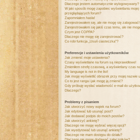
Dlaczego jestem automatycznie wylogowywany?
W jaki sposób mogę zapobiec wyświetlaniu mojej
przeglądających forum?
Zapomniałem hasła!
Zarejestrowałem się, ale nie mogę się zalogować!
Zarejestrowałem się jakiś czas temu, ale nie mog
Czym jest COPPA?
Dlaczego nie mogę się zarejestrować?
Co robi funkcja „Usuń ciasteczka”?
Preferencje i ustawienia użytkowników
Jak zmienić moje ustawienia?
Czasy wyświetlane na forum są nieprawidłowe!
Zmieniłem strefę czasową, a wyświetlany czas nad
My language is not in the list!
Jak mogę wyświetlić obrazek przy mojej nazwie 
Co to jest ranga i jak mogę ją zmienić?
Gdy próbuję wysłać wiadomość e-mail do użytkow
Dlaczego?
Problemy z pisaniem
Jak utworzyć nowy wątek na forum?
Jak edytować lub usunąć post?
Jak dodawać podpis do moich postów?
Jak utworzyć ankietę?
Dlaczego nie mogę wybrać więcej opcji?
Jak wyedytować lub usunąć ankietę?
Dlaczego nie mam dostępu do działu?
Dlaczego nie mogę dodawać załączników?