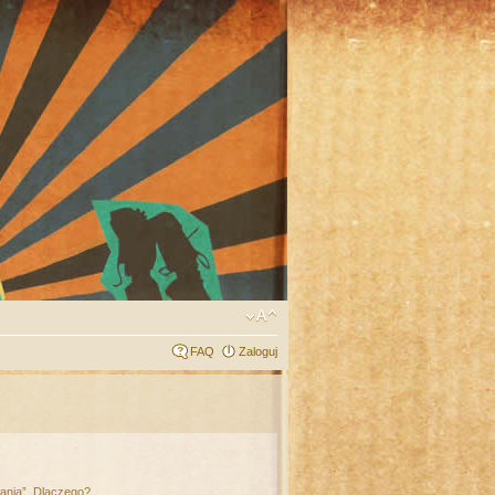
FAQ
Zaloguj
łania”. Dlaczego?