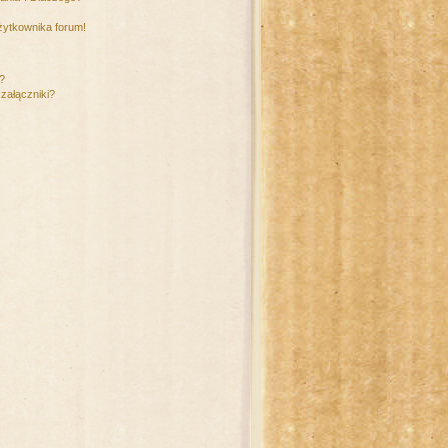
żytkownika forum!
m?
załączniki?