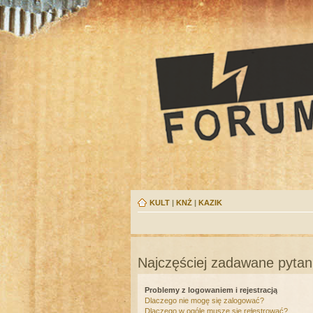
KULT
|
KNŻ
|
KAZIK
Najczęściej zadawane pytan
Problemy z logowaniem i rejestracją
Dlaczego nie mogę się zalogować?
Dlaczego w ogóle muszę się rejestrować?