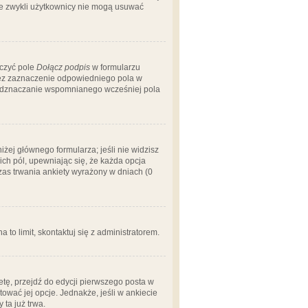
 że zwykli użytkownicy nie mogą usuwać
aczyć pole
Dołącz podpis
w formularzu
zez zaznaczenie odpowiedniego pola w
 odznaczanie wspomnianego wcześniej pola
iżej głównego formularza; jeśli nie widzisz
ich pól, upewniając się, że każda opcja
czas trwania ankiety wyrażony w dniach (0
a to limit, skontaktuj się z administratorem.
tę, przejdź do edycji pierwszego posta w
tować jej opcje. Jednakże, jeśli w ankiecie
ta już trwa.