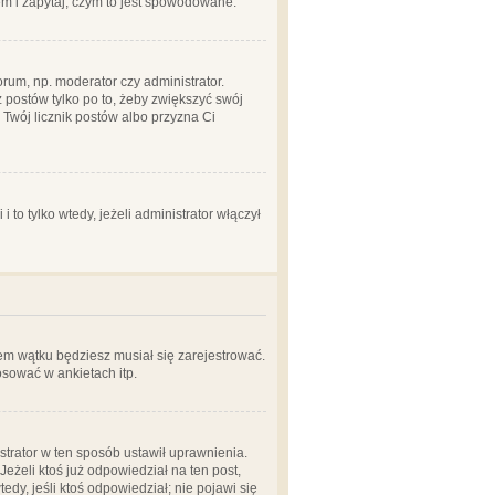
em i zapytaj, czym to jest spowodowane.
rum, np. moderator czy administrator.
 postów tylko po to, żeby zwiększyć swój
y Twój licznik postów albo przyzna Ci
o tylko wtedy, jeżeli administrator włączył
em wątku będziesz musiał się zarejestrować.
sować w ankietach itp.
istrator w ten sposób ustawił uprawnienia.
eżeli ktoś już odpowiedział na ten post,
tedy, jeśli ktoś odpowiedział; nie pojawi się