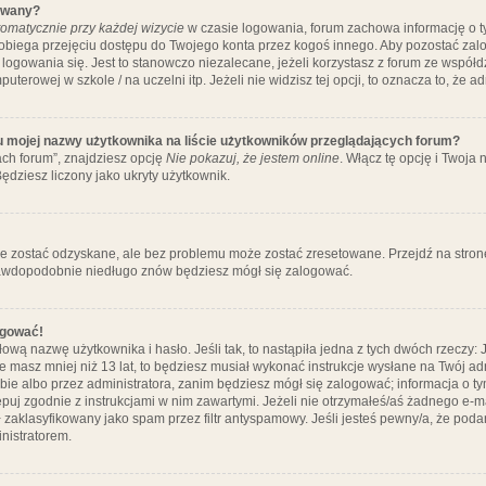
ywany?
omatycznie przy każdej wizycie
w czasie logowania, forum zachowa informację o ty
pobiega przejęciu dostępu do Twojego konta przez kogoś innego. Aby pozostać za
logowania się. Jest to stanowczo niezalecane, jeżeli korzystasz z forum ze współ
uterowej w szkole / na uczelni itp. Jeżeli nie widzisz tej opcji, to oznacza to, że a
u mojej nazwy użytkownika na liście użytkowników przeglądających forum?
ch forum”, znajdziesz opcję
Nie pokazuj, że jestem online
. Włącz tę opcję i Twoja
ędziesz liczony jako ukryty użytkownik.
e zostać odzyskane, ale bez problemu może zostać zresetowane. Przejdź na stronę 
prawdopodobnie niedługo znów będziesz mógł się zalogować.
ogować!
ową nazwę użytkownika i hasło. Jeśli tak, to nastąpiła jedna z tych dwóch rzeczy: 
że masz mniej niż 13 lat, to będziesz musiał wykonać instrukcje wysłane na Twój ad
ie albo przez administratora, zanim będziesz mógł się zalogować; informacja o tym
tępuj zgodnie z instrukcjami w nim zawartymi. Jeżeli nie otrzymałeś/aś żadnego e
 zaklasyfikowany jako spam przez filtr antyspamowy. Jeśli jesteś pewny/a, że poda
nistratorem.