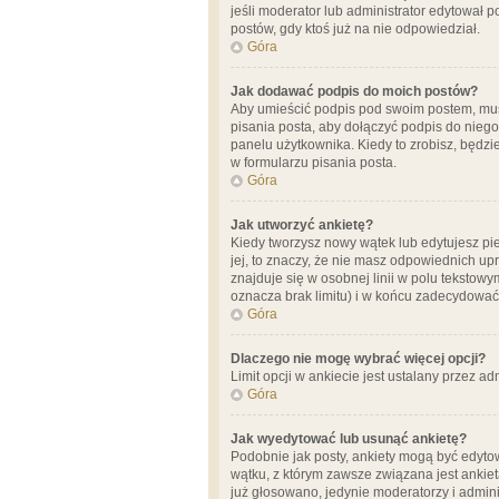
jeśli moderator lub administrator edytował 
postów, gdy ktoś już na nie odpowiedział.
Góra
Jak dodawać podpis do moich postów?
Aby umieścić podpis pod swoim postem, mus
pisania posta, aby dołączyć podpis do nie
panelu użytkownika. Kiedy to zrobisz, będ
w formularzu pisania posta.
Góra
Jak utworzyć ankietę?
Kiedy tworzysz nowy wątek lub edytujesz pier
jej, to znaczy, że nie masz odpowiednich up
znajduje się w osobnej linii w polu tekstow
oznacza brak limitu) i w końcu zadecydować
Góra
Dlaczego nie mogę wybrać więcej opcji?
Limit opcji w ankiecie jest ustalany przez ad
Góra
Jak wyedytować lub usunąć ankietę?
Podobnie jak posty, ankiety mogą być edytow
wątku, z którym zawsze związana jest ankieta
już głosowano, jedynie moderatorzy i admini