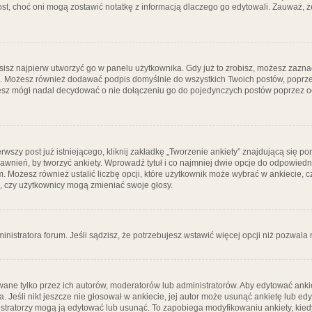
post, choć oni mogą zostawić notatkę z informacją dlaczego go edytowali. Zauważ,
isz najpierw utworzyć go w panelu użytkownika. Gdy już to zrobisz, możesz zazn
go. Możesz również dodawać podpis domyślnie do wszystkich Twoich postów, popr
ziesz mógł nadal decydować o nie dołączeniu go do pojedynczych postów poprzez
wszy post już istniejącego, kliknij zakładkę „Tworzenie ankiety” znajdującą się pon
rawnień, by tworzyć ankiety. Wprowadź tytuł i co najmniej dwie opcje do odpowiedn
ym. Możesz również ustalić liczbę opcji, które użytkownik może wybrać w ankiecie, 
, czy użytkownicy mogą zmieniać swoje głosy.
ministratora forum. Jeśli sądzisz, że potrzebujesz wstawić więcej opcji niż pozwala n
ane tylko przez ich autorów, moderatorów lub administratorów. Aby edytować ankie
. Jeśli nikt jeszcze nie głosował w ankiecie, jej autor może usunąć ankietę lub edy
stratorzy mogą ją edytować lub usunąć. To zapobiega modyfikowaniu ankiety, kiedy 