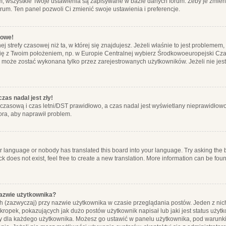
m, wszystkie Twoje ustawienia są zapisywane w bazie danych forum. Żeby je zmieni
orum. Ten panel pozwoli Ci zmienić swoje ustawienia i preferencje.
łowe!
j strefy czasowej niż ta, w której się znajdujesz. Jeżeli właśnie to jest probleme
się z Twoim położeniem, np. w Europie Centralnej wybierz Środkowoeuropejski C
, może zostać wykonana tylko przez zarejestrowanych użytkowników. Jeżeli nie jeste
zas nadal jest zły!
ę czasową i czas letni/DST prawidłowo, a czas nadal jest wyświetlany nieprawidłowo
ora, aby naprawił problem.
ur language or nobody has translated this board into your language. Try asking the bo
 does not exist, feel free to create a new translation. More information can be foun
nazwie użytkownika?
h (zazwyczaj) przy nazwie użytkownika w czasie przeglądania postów. Jeden z nic
ropek, pokazujących jak dużo postów użytkownik napisał lub jaki jest status użyt
alny dla każdego użytkownika. Możesz go ustawić w panelu użytkownika, pod warunki