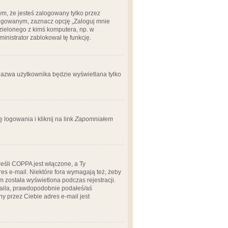
m, że jesteś zalogowany tylko przez
logowanym, zaznacz opcję „Zaloguj mnie
dzielonego z kimś komputera, np. w
dministrator zablokował tę funkcję.
 nazwa użytkownika będzie wyświetlana tylko
logowania i kliknij na link
Zapomniałem
Jeśli COPPA jest włączone, a Ty
res e-mail. Niektóre fora wymagają też, żeby
 została wyświetlona podczas rejestracji.
-maila, prawdopodobnie podałeś/aś
ny przez Ciebie adres e-mail jest