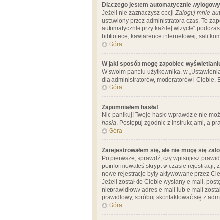
Dlaczego jestem automatycznie wylogow
Jeżeli nie zaznaczysz opcji
Zaloguj mnie aut
ustawiony przez administratora czas. To za
automatycznie przy każdej wizycie” podczas 
bibliotece, kawiarence internetowej, sali komp
Góra
W jaki sposób mogę zapobiec wyświetlani
W swoim panelu użytkownika, w „Ustawienia
dla administratorów, moderatorów i Ciebie. B
Góra
Zapomniałem hasła!
Nie panikuj! Twoje hasło wprawdzie nie moż
hasła
. Postępuj zgodnie z instrukcjami, a 
Góra
Zarejestrowałem się, ale nie mogę się zal
Po pierwsze, sprawdź, czy wpisujesz prawidł
poinformowałeś skrypt w czasie rejestracji, 
nowe rejestracje były aktywowane przez Cieb
Jeżeli został do Ciebie wysłany e-mail, pos
nieprawidłowy adres e-mail lub e-mail został
prawidłowy, spróbuj skontaktować się z admi
Góra