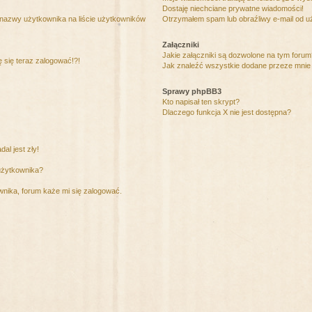
Dostaję niechciane prywatne wiadomości!
 nazwy użytkownika na liście użytkowników
Otrzymałem spam lub obraźliwy e-mail od u
Załączniki
Jakie załączniki są dozwolone na tym foru
ę się teraz zalogować!?!
Jak znaleźć wszystkie dodane przeze mnie 
Sprawy phpBB3
Kto napisał ten skrypt?
Dlaczego funkcja X nie jest dostępna?
al jest zły!
użytkownika?
nika, forum każe mi się zalogować.