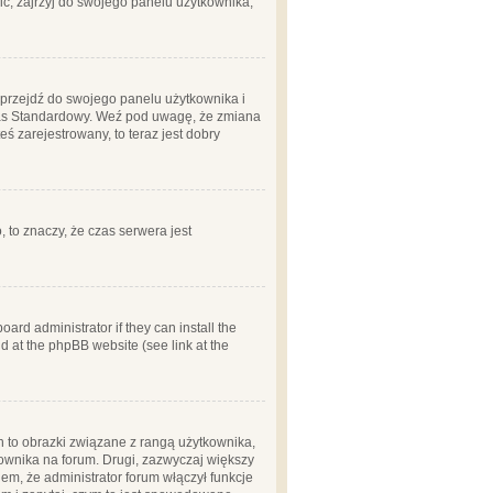
ć, zajrzyj do swojego panelu użytkownika;
m, przejdź do swojego panelu użytkownika i
zas Standardowy. Weź pod uwagę, że zmiana
ś zarejestrowany, to teraz jest dobry
, to znaczy, że czas serwera jest
ard administrator if they can install the
d at the phpBB website (see link at the
h to obrazki związane z rangą użytkownika,
kownika na forum. Drugi, zazwyczaj większy
em, że administrator forum włączył funkcje