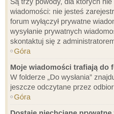
Są trzy powody, dla których n
wiadomości: nie jesteś zarejest
forum wyłączył prywatne wiadom
wysyłanie prywatnych wiadomości
skontaktuj się z administratore
Góra
Moje wiadomości trafiają do 
W folderze „Do wysłania” znajdu
jeszcze odczytane przez odbior
Góra
Dostaję niechciane prywatne