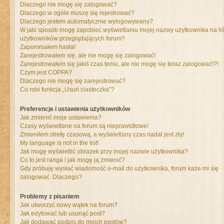
Dlaczego nie mogę się zalogować?
Dlaczego w ogóle muszę się rejestrować?
Dlaczego jestem automatycznie wylogowywany?
W jaki sposób mogę zapobiec wyświetlaniu mojej nazwy użytkownika na liś
użytkowników przeglądających forum?
Zapomniałem hasła!
Zarejestrowałem się, ale nie mogę się zalogować!
Zarejestrowałem się jakiś czas temu, ale nie mogę się teraz zalogować!?!
Czym jest COPPA?
Dlaczego nie mogę się zarejestrować?
Co robi funkcja „Usuń ciasteczka”?
Preferencje i ustawienia użytkowników
Jak zmienić moje ustawienia?
Czasy wyświetlane na forum są nieprawidłowe!
Zmieniłem strefę czasową, a wyświetlany czas nadal jest zły!
My language is not in the list!
Jak mogę wyświetlić obrazek przy mojej nazwie użytkownika?
Co to jest ranga i jak mogę ją zmienić?
Gdy próbuję wysłać wiadomość e-mail do użytkownika, forum każe mi się
zalogować. Dlaczego?
Problemy z pisaniem
Jak utworzyć nowy wątek na forum?
Jak edytować lub usunąć post?
Jak dodawać podpis do moich postów?