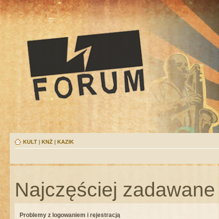
KULT
|
KNŻ
|
KAZIK
Najczęściej zadawane 
Problemy z logowaniem i rejestracją