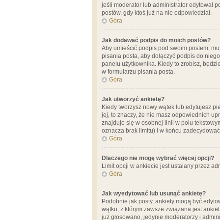
jeśli moderator lub administrator edytował 
postów, gdy ktoś już na nie odpowiedział.
Góra
Jak dodawać podpis do moich postów?
Aby umieścić podpis pod swoim postem, mus
pisania posta, aby dołączyć podpis do nie
panelu użytkownika. Kiedy to zrobisz, będ
w formularzu pisania posta.
Góra
Jak utworzyć ankietę?
Kiedy tworzysz nowy wątek lub edytujesz pier
jej, to znaczy, że nie masz odpowiednich up
znajduje się w osobnej linii w polu tekstow
oznacza brak limitu) i w końcu zadecydować
Góra
Dlaczego nie mogę wybrać więcej opcji?
Limit opcji w ankiecie jest ustalany przez ad
Góra
Jak wyedytować lub usunąć ankietę?
Podobnie jak posty, ankiety mogą być edytow
wątku, z którym zawsze związana jest ankieta
już głosowano, jedynie moderatorzy i admini