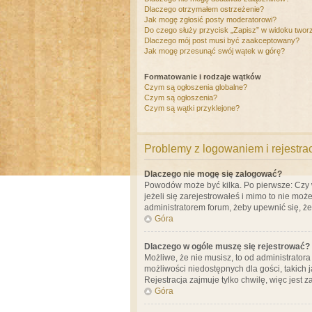
Dlaczego otrzymałem ostrzeżenie?
Jak mogę zgłosić posty moderatorowi?
Do czego służy przycisk „Zapisz” w widoku twor
Dlaczego mój post musi być zaakceptowany?
Jak mogę przesunąć swój wątek w górę?
Formatowanie i rodzaje wątków
Czym są ogłoszenia globalne?
Czym są ogłoszenia?
Czym są wątki przyklejone?
Problemy z logowaniem i rejestra
Dlaczego nie mogę się zalogować?
Powodów może być kilka. Po pierwsze: Czy w 
jeżeli się zarejestrowałeś i mimo to nie moż
administratorem forum, żeby upewnić się, ż
Góra
Dlaczego w ogóle muszę się rejestrować?
Możliwe, że nie musisz, to od administrator
możliwości niedostępnych dla gości, takich 
Rejestracja zajmuje tylko chwilę, więc jest 
Góra