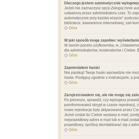
Dlaczego jestem automatycznie wylogow
Jeżeli nie zaznaczysz opcji
Zaloguj mnie aut
ustawiony przez administratora czas. To za
automatycznie przy każdej wizycie” podczas 
bibliotece, kawiarence internetowej, sali komp
Góra
W jaki sposób mogę zapobiec wyświetlani
W swoim panelu użytkownika, w „Ustawienia
dla administratorów, moderatorów i Ciebie. B
Góra
Zapomniałem hasła!
Nie panikuj! Twoje hasło wprawdzie nie moż
hasła
. Postępuj zgodnie z instrukcjami, a 
Góra
Zarejestrowałem się, ale nie mogę się zal
Po pierwsze, sprawdź, czy wpisujesz prawidł
poinformowałeś skrypt w czasie rejestracji, 
nowe rejestracje były aktywowane przez Cieb
Jeżeli został do Ciebie wysłany e-mail, pos
nieprawidłowy adres e-mail lub e-mail został
prawidłowy, spróbuj skontaktować się z admi
Góra