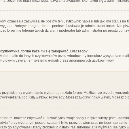
ia. Jeżeli nie masz możliwości używania avatarów, skontaktuj się z administrator
, oznaczają zazwyczaj ile postów ten użytkownik napisał lub jaki ma status na fo
 wyglądu żadnych rang na forum, ponieważ ustawia je administrator forum. Nie pisz
zość forów nie toleruje takich działań i moderator lub administrator po prostu obniż
użytkownika, forum każe mi się zalogować. Dlaczego?
ać e-maile do innych użytkowników przez wbudowany formularz wysyłania e-maili i t
rawidłowym używaniem systemu e-maili przez anonimowych użytkowników.
y przycisk przy wyświetlaniu wybranego działu forum. Możliwe, że przed utworzeni
t wyświetlana pod listą wątków. Przykłady: Możesz tworzyć nowy wątek, Możesz gło
or forum, możesz edytować i usuwać tylko swoje posty i to tylko wtedy, jeżeli admin
edytuj” przy wybranym poście, czasami tylko przez pewien czas po jego napisaniu. J
zy go edytowałeś i kiedy zrobiłeś to ostatni raz. Informacja ta wyświetli się tylko w