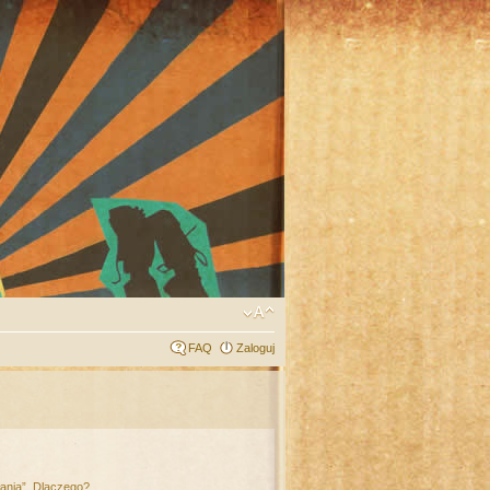
FAQ
Zaloguj
łania”. Dlaczego?