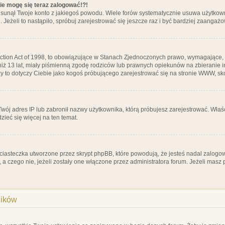
nie mogę się teraz zalogować!?!
sunął Twoje konto z jakiegoś powodu. Wiele forów systematycznie usuwa użytkownik
 Jeżeli to nastąpiło, spróbuj zarejestrować się jeszcze raz i być bardziej zaanga
ction Act of 1998, to obowiązujące w Stanach Zjednoczonych prawo, wymagające, 
 niż 13 lat, miały piśmienną zgodę rodziców lub prawnych opiekunów na zbieranie 
 czy to dotyczy Ciebie jako kogoś próbującego zarejestrować się na stronie WWW, sk
 Twój adres IP lub zabronił nazwy użytkownika, którą próbujesz zarejestrować. Właś
dzieć się więcej na ten temat.
ciasteczka utworzone przez skrypt phpBB, które powodują, że jesteś nadal zalogo
ś, a czego nie, jeżeli zostały one włączone przez administratora forum. Jeżeli mas
ników