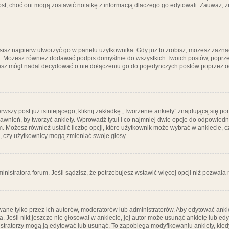
post, choć oni mogą zostawić notatkę z informacją dlaczego go edytowali. Zauważ,
isz najpierw utworzyć go w panelu użytkownika. Gdy już to zrobisz, możesz zazn
go. Możesz również dodawać podpis domyślnie do wszystkich Twoich postów, popr
ziesz mógł nadal decydować o nie dołączeniu go do pojedynczych postów poprzez
wszy post już istniejącego, kliknij zakładkę „Tworzenie ankiety” znajdującą się pon
rawnień, by tworzyć ankiety. Wprowadź tytuł i co najmniej dwie opcje do odpowiedn
ym. Możesz również ustalić liczbę opcji, które użytkownik może wybrać w ankiecie, 
, czy użytkownicy mogą zmieniać swoje głosy.
ministratora forum. Jeśli sądzisz, że potrzebujesz wstawić więcej opcji niż pozwala n
ane tylko przez ich autorów, moderatorów lub administratorów. Aby edytować ankie
. Jeśli nikt jeszcze nie głosował w ankiecie, jej autor może usunąć ankietę lub edy
stratorzy mogą ją edytować lub usunąć. To zapobiega modyfikowaniu ankiety, kiedy 