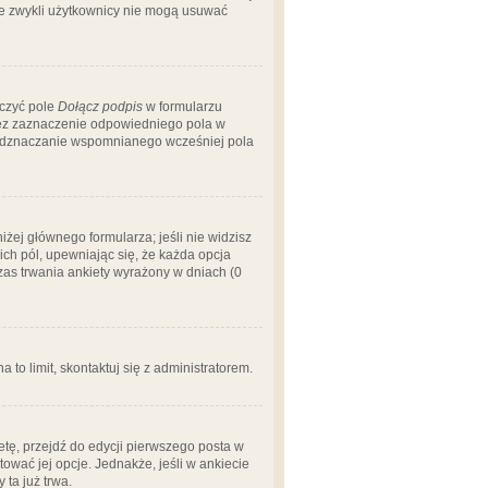
 że zwykli użytkownicy nie mogą usuwać
aczyć pole
Dołącz podpis
w formularzu
zez zaznaczenie odpowiedniego pola w
 odznaczanie wspomnianego wcześniej pola
iżej głównego formularza; jeśli nie widzisz
ich pól, upewniając się, że każda opcja
czas trwania ankiety wyrażony w dniach (0
a to limit, skontaktuj się z administratorem.
tę, przejdź do edycji pierwszego posta w
tować jej opcje. Jednakże, jeśli w ankiecie
ta już trwa.