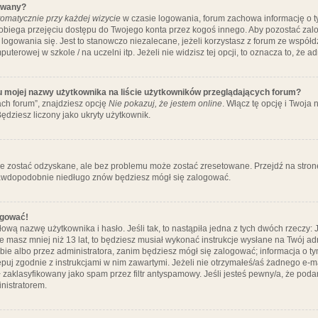
ywany?
omatycznie przy każdej wizycie
w czasie logowania, forum zachowa informację o ty
pobiega przejęciu dostępu do Twojego konta przez kogoś innego. Aby pozostać za
logowania się. Jest to stanowczo niezalecane, jeżeli korzystasz z forum ze współ
uterowej w szkole / na uczelni itp. Jeżeli nie widzisz tej opcji, to oznacza to, że a
u mojej nazwy użytkownika na liście użytkowników przeglądających forum?
ch forum”, znajdziesz opcję
Nie pokazuj, że jestem online
. Włącz tę opcję i Twoja
ędziesz liczony jako ukryty użytkownik.
e zostać odzyskane, ale bez problemu może zostać zresetowane. Przejdź na stronę 
prawdopodobnie niedługo znów będziesz mógł się zalogować.
ogować!
ową nazwę użytkownika i hasło. Jeśli tak, to nastąpiła jedna z tych dwóch rzeczy: 
że masz mniej niż 13 lat, to będziesz musiał wykonać instrukcje wysłane na Twój ad
ie albo przez administratora, zanim będziesz mógł się zalogować; informacja o tym
tępuj zgodnie z instrukcjami w nim zawartymi. Jeżeli nie otrzymałeś/aś żadnego e
 zaklasyfikowany jako spam przez filtr antyspamowy. Jeśli jesteś pewny/a, że poda
nistratorem.