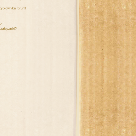
żytkownika forum!
m?
załączniki?