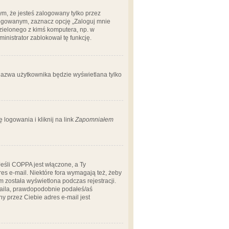
m, że jesteś zalogowany tylko przez
logowanym, zaznacz opcję „Zaloguj mnie
dzielonego z kimś komputera, np. w
dministrator zablokował tę funkcję.
 nazwa użytkownika będzie wyświetlana tylko
logowania i kliknij na link
Zapomniałem
Jeśli COPPA jest włączone, a Ty
res e-mail. Niektóre fora wymagają też, żeby
 została wyświetlona podczas rejestracji.
-maila, prawdopodobnie podałeś/aś
ny przez Ciebie adres e-mail jest