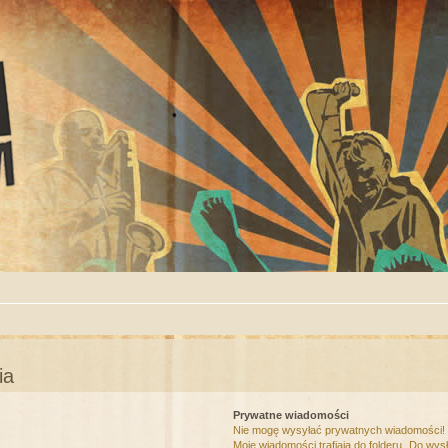
ia
Prywatne wiadomości
Nie mogę wysyłać prywatnych wiadomości!
Moje wiadomości trafiają do folderu „Do wys