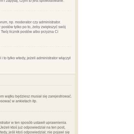
em i zapytaj, czym to jest spowodowane.
rum, np. moderator czy administrator.
 postów tylko po to, żeby zwiększyć swój
y Twój licznik postów albo przyzna Ci
o tylko wtedy, jeżeli administrator włączył
em wątku będziesz musiał się zarejestrować.
sować w ankietach itp.
istrator w ten sposób ustawił uprawnienia.
eżeli ktoś już odpowiedział na ten post,
tedy, jeśli ktoś odpowiedział; nie pojawi się