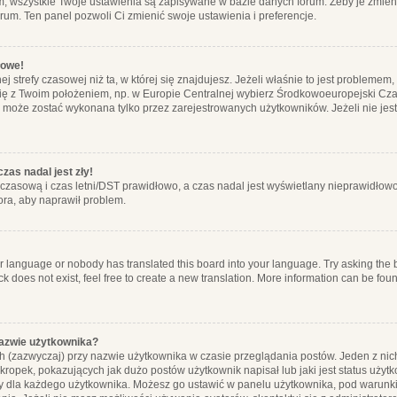
m, wszystkie Twoje ustawienia są zapisywane w bazie danych forum. Żeby je zmieni
orum. Ten panel pozwoli Ci zmienić swoje ustawienia i preferencje.
łowe!
j strefy czasowej niż ta, w której się znajdujesz. Jeżeli właśnie to jest probleme
się z Twoim położeniem, np. w Europie Centralnej wybierz Środkowoeuropejski C
, może zostać wykonana tylko przez zarejestrowanych użytkowników. Jeżeli nie jeste
zas nadal jest zły!
ę czasową i czas letni/DST prawidłowo, a czas nadal jest wyświetlany nieprawidłowo
ora, aby naprawił problem.
ur language or nobody has translated this board into your language. Try asking the bo
 does not exist, feel free to create a new translation. More information can be foun
nazwie użytkownika?
h (zazwyczaj) przy nazwie użytkownika w czasie przeglądania postów. Jeden z nic
ropek, pokazujących jak dużo postów użytkownik napisał lub jaki jest status użyt
alny dla każdego użytkownika. Możesz go ustawić w panelu użytkownika, pod warunki