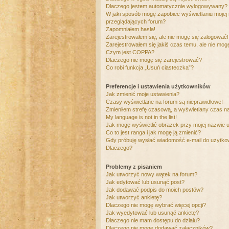
Dlaczego jestem automatycznie wylogowywany?
W jaki sposób mogę zapobiec wyświetlaniu mojej
przeglądających forum?
Zapomniałem hasła!
Zarejestrowałem się, ale nie mogę się zalogować!
Zarejestrowałem się jakiś czas temu, ale nie mog
Czym jest COPPA?
Dlaczego nie mogę się zarejestrować?
Co robi funkcja „Usuń ciasteczka”?
Preferencje i ustawienia użytkowników
Jak zmienić moje ustawienia?
Czasy wyświetlane na forum są nieprawidłowe!
Zmieniłem strefę czasową, a wyświetlany czas nad
My language is not in the list!
Jak mogę wyświetlić obrazek przy mojej nazwie 
Co to jest ranga i jak mogę ją zmienić?
Gdy próbuję wysłać wiadomość e-mail do użytkow
Dlaczego?
Problemy z pisaniem
Jak utworzyć nowy wątek na forum?
Jak edytować lub usunąć post?
Jak dodawać podpis do moich postów?
Jak utworzyć ankietę?
Dlaczego nie mogę wybrać więcej opcji?
Jak wyedytować lub usunąć ankietę?
Dlaczego nie mam dostępu do działu?
Dlaczego nie mogę dodawać załączników?