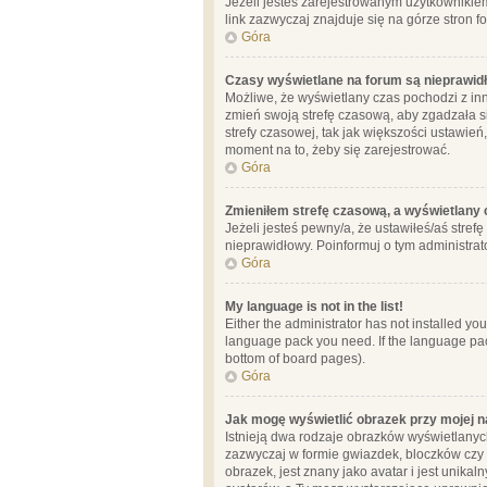
Jeżeli jesteś zarejestrowanym użytkownikie
link zazwyczaj znajduje się na górze stron f
Góra
Czasy wyświetlane na forum są nieprawid
Możliwe, że wyświetlany czas pochodzi z inne
zmień swoją strefę czasową, aby zgadzała 
strefy czasowej, tak jak większości ustawień
moment na to, żeby się zarejestrować.
Góra
Zmieniłem strefę czasową, a wyświetlany c
Jeżeli jesteś pewny/a, że ustawiłeś/aś stref
nieprawidłowy. Poinformuj o tym administrat
Góra
My language is not in the list!
Either the administrator has not installed yo
language pack you need. If the language pack
bottom of board pages).
Góra
Jak mogę wyświetlić obrazek przy mojej 
Istnieją dwa rodzaje obrazków wyświetlanyc
zazwyczaj w formie gwiazdek, bloczków czy k
obrazek, jest znany jako avatar i jest unik