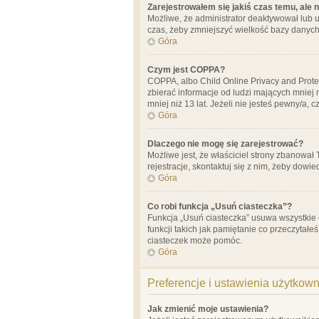
Zarejestrowałem się jakiś czas temu, ale 
Możliwe, że administrator deaktywował lub u
czas, żeby zmniejszyć wielkość bazy danych.
Góra
Czym jest COPPA?
COPPA, albo Child Online Privacy and Prote
zbierać informacje od ludzi mających mniej
mniej niż 13 lat. Jeżeli nie jesteś pewny/a,
Góra
Dlaczego nie mogę się zarejestrować?
Możliwe jest, że właściciel strony zbanował
rejestracje, skontaktuj się z nim, żeby dowie
Góra
Co robi funkcja „Usuń ciasteczka”?
Funkcja „Usuń ciasteczka” usuwa wszystkie 
funkcji takich jak pamiętanie co przeczytałe
ciasteczek może pomóc.
Góra
Preferencje i ustawienia użytkow
Jak zmienić moje ustawienia?