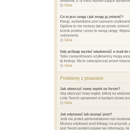
avatarów, a Ty masz wystarczające uprawnien
Góra
Co to jest ranga i jak mogę ją zmienić?
Rangi, wyświetlane pod nazwami użytkowników
Ogólnie to nie możesz tak po prostu zmienić
licznik postów i przez to swoją rangę. Więks
ostrzeżenie.
Góra
Gdy próbuję wysłać wiadomość e-mail do 
Tylko zarejestrowani użytkownicy mogą wysył
tę funkcję. Ma to zabezpieczać przed niep
Góra
Problemy z pisaniem
Jak utworzyć nowy wątek na forum?
Aby utworzyć nowy wątek, kliknij na właściw
Lista Twoich uprawnień w każdym dziale jes
Góra
Jak edytować lub usunąć post?
Jeśli nie jesteś administratorem lub moderat
Możesz edytować post klikając na przycisk „
pod Twoim postem pojawi się informacja, ile ra