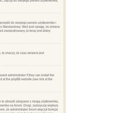
ć, zajrzyj do swojego panelu użytkownika;
m, przejdź do swojego panelu użytkownika i
zas Standardowy. Weź pod uwagę, że zmiana
ś zarejestrowany, to teraz jest dobry
, to znaczy, że czas serwera jest
ard administrator if they can install the
d at the phpBB website (see link at the
h to obrazki związane z rangą użytkownika,
kownika na forum. Drugi, zazwyczaj większy
em, że administrator forum włączył funkcje