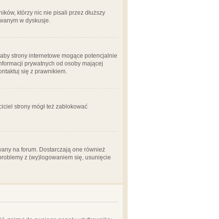
ów, którzy nic nie pisali przez dłuższy
żowanym w dyskusje.
aby strony internetowe mogące potencjalnie
informacji prywatnych od osoby mającej
ontaktuj się z prawnikiem.
ciciel strony mógł też zablokować
wany na forum. Dostarczają one również
z problemy z (wy)logowaniem się, usunięcie