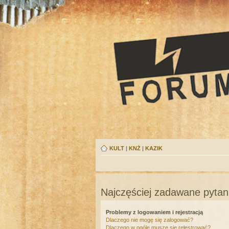
KULT
|
KNŻ
|
KAZIK
Najczęściej zadawane pytan
Problemy z logowaniem i rejestracją
Dlaczego nie mogę się zalogować?
Dlaczego w ogóle muszę się rejestrować?