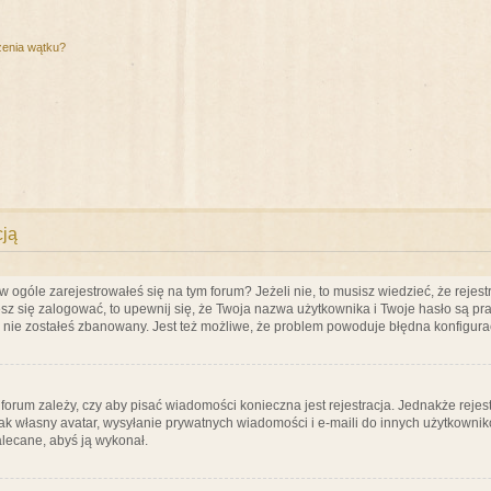
zenia wątku?
cją
ogóle zarejestrowałeś się na tym forum? Jeżeli nie, to musisz wiedzieć, że rejestr
esz się zalogować, to upewnij się, że Twoja nazwa użytkownika i Twoje hasło są praw
e nie zostałeś zbanowany. Jest też możliwe, że problem powoduje błędna konfigura
a forum zależy, czy aby pisać wiadomości konieczna jest rejestracja. Jednakże reje
jak własny avatar, wysyłanie prywatnych wiadomości i e-maili do innych użytkownik
zalecane, abyś ją wykonał.