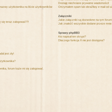
Dostaję niechciane prywatne wiadomości!
 nazwy użytkownika na liście użytkowników
Otrzymałem spam lub obraźliwy e-mail od u
Załączniki
Jakie załączniki są dozwolone na tym foru
ę się teraz zalogować!?!
Jak znaleźć wszystkie dodane przeze mnie 
Sprawy phpBB3
Kto napisał ten skrypt?
Dlaczego funkcja X nie jest dostępna?
al jest zły!
użytkownika?
nika, forum każe mi się zalogować.