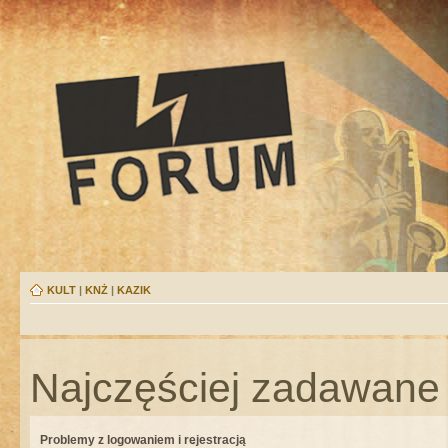
KULT
|
KNŻ
|
KAZIK
Najczęściej zadawane 
Problemy z logowaniem i rejestracją