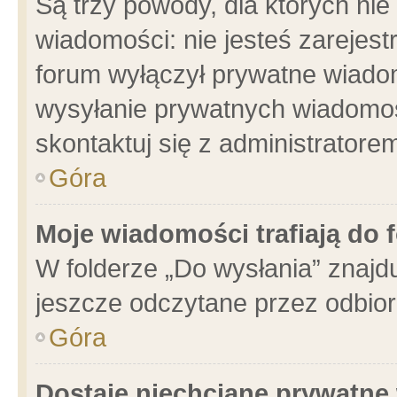
Są trzy powody, dla których n
wiadomości: nie jesteś zarejest
forum wyłączył prywatne wiadom
wysyłanie prywatnych wiadomości
skontaktuj się z administratore
Góra
Moje wiadomości trafiają do 
W folderze „Do wysłania” znajdu
jeszcze odczytane przez odbior
Góra
Dostaję niechciane prywatne