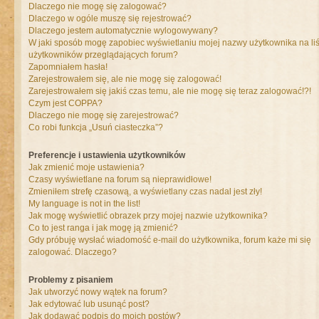
Dlaczego nie mogę się zalogować?
Dlaczego w ogóle muszę się rejestrować?
Dlaczego jestem automatycznie wylogowywany?
W jaki sposób mogę zapobiec wyświetlaniu mojej nazwy użytkownika na liś
użytkowników przeglądających forum?
Zapomniałem hasła!
Zarejestrowałem się, ale nie mogę się zalogować!
Zarejestrowałem się jakiś czas temu, ale nie mogę się teraz zalogować!?!
Czym jest COPPA?
Dlaczego nie mogę się zarejestrować?
Co robi funkcja „Usuń ciasteczka”?
Preferencje i ustawienia użytkowników
Jak zmienić moje ustawienia?
Czasy wyświetlane na forum są nieprawidłowe!
Zmieniłem strefę czasową, a wyświetlany czas nadal jest zły!
My language is not in the list!
Jak mogę wyświetlić obrazek przy mojej nazwie użytkownika?
Co to jest ranga i jak mogę ją zmienić?
Gdy próbuję wysłać wiadomość e-mail do użytkownika, forum każe mi się
zalogować. Dlaczego?
Problemy z pisaniem
Jak utworzyć nowy wątek na forum?
Jak edytować lub usunąć post?
Jak dodawać podpis do moich postów?