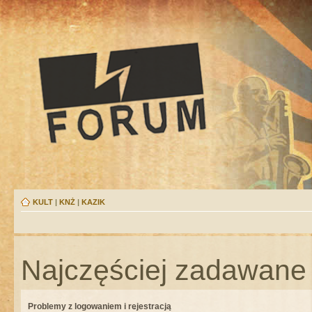
KULT
|
KNŻ
|
KAZIK
Najczęściej zadawane 
Problemy z logowaniem i rejestracją