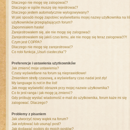
Dlaczego nie mogę się zalogować?
Dlaczego w ogóle muszę się rejestrować?
Dlaczego jestem automatycznie wylogowywany?
W jaki sposób mogę zapobiec wyświetlaniu mojej nazwy użytkownika na liś
użytkowników przeglądających forum?
Zapomniałem hasła!
Zarejestrowałem się, ale nie mogę się zalogować!
Zarejestrowałem się jakiś czas temu, ale nie mogę się teraz zalogować!?!
Czym jest COPPA?
Dlaczego nie mogę się zarejestrować?
Co robi funkcja „Usuń ciasteczka”?
Preferencje i ustawienia użytkowników
Jak zmienić moje ustawienia?
Czasy wyświetlane na forum są nieprawidłowe!
Zmieniłem strefę czasową, a wyświetlany czas nadal jest zły!
My language is not in the list!
Jak mogę wyświetlić obrazek przy mojej nazwie użytkownika?
Co to jest ranga i jak mogę ją zmienić?
Gdy próbuję wysłać wiadomość e-mail do użytkownika, forum każe mi się
zalogować. Dlaczego?
Problemy z pisaniem
Jak utworzyć nowy wątek na forum?
Jak edytować lub usunąć post?
Jak dodawać podpis do moich postów?