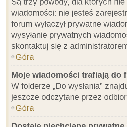
Są trzy powody, dla których n
wiadomości: nie jesteś zarejest
forum wyłączył prywatne wiadom
wysyłanie prywatnych wiadomości
skontaktuj się z administratore
Góra
Moje wiadomości trafiają do 
W folderze „Do wysłania” znajdu
jeszcze odczytane przez odbior
Góra
Dostaję niechciane prywatne