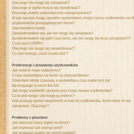
Dlaczego nie mogę się zalogować?
Dlaczego w ogóle muszę się rejestrować?
Dlaczego jestem automatycznie wylogowywany?
W jaki sposób mogę zapobiec wyświetlaniu mojej nazwy użytkownika na liś
użytkowników przeglądających forum?
Zapomniałem hasła!
Zarejestrowałem się, ale nie mogę się zalogować!
Zarejestrowałem się jakiś czas temu, ale nie mogę się teraz zalogować!?!
Czym jest COPPA?
Dlaczego nie mogę się zarejestrować?
Co robi funkcja „Usuń ciasteczka”?
Preferencje i ustawienia użytkowników
Jak zmienić moje ustawienia?
Czasy wyświetlane na forum są nieprawidłowe!
Zmieniłem strefę czasową, a wyświetlany czas nadal jest zły!
My language is not in the list!
Jak mogę wyświetlić obrazek przy mojej nazwie użytkownika?
Co to jest ranga i jak mogę ją zmienić?
Gdy próbuję wysłać wiadomość e-mail do użytkownika, forum każe mi się
zalogować. Dlaczego?
Problemy z pisaniem
Jak utworzyć nowy wątek na forum?
Jak edytować lub usunąć post?
Jak dodawać podpis do moich postów?