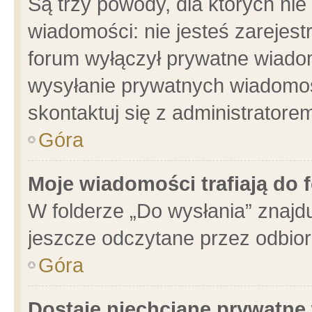
Są trzy powody, dla których n
wiadomości: nie jesteś zarejest
forum wyłączył prywatne wiadom
wysyłanie prywatnych wiadomości
skontaktuj się z administratore
Góra
Moje wiadomości trafiają do 
W folderze „Do wysłania” znajdu
jeszcze odczytane przez odbior
Góra
Dostaję niechciane prywatne