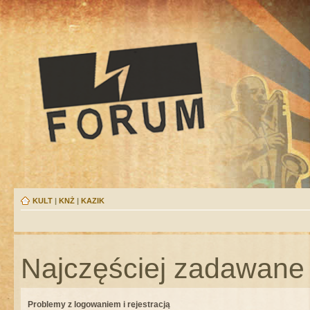
KULT
|
KNŻ
|
KAZIK
Najczęściej zadawane 
Problemy z logowaniem i rejestracją