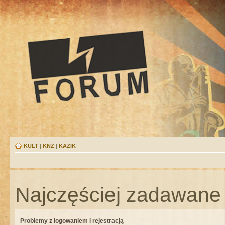
KULT
|
KNŻ
|
KAZIK
Najczęściej zadawane 
Problemy z logowaniem i rejestracją