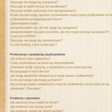
Dlaczego nie mogę się zalogować?
Dlaczego w ogóle muszę się rejestrować?
Dlaczego jestem automatycznie wylogowywany?
W jaki sposób mogę zapobiec wyświetlaniu mojej nazwy użytkownika na liś
użytkowników przeglądających forum?
Zapomniałem hasła!
Zarejestrowałem się, ale nie mogę się zalogować!
Zarejestrowałem się jakiś czas temu, ale nie mogę się teraz zalogować!?!
Czym jest COPPA?
Dlaczego nie mogę się zarejestrować?
Co robi funkcja „Usuń ciasteczka”?
Preferencje i ustawienia użytkowników
Jak zmienić moje ustawienia?
Czasy wyświetlane na forum są nieprawidłowe!
Zmieniłem strefę czasową, a wyświetlany czas nadal jest zły!
My language is not in the list!
Jak mogę wyświetlić obrazek przy mojej nazwie użytkownika?
Co to jest ranga i jak mogę ją zmienić?
Gdy próbuję wysłać wiadomość e-mail do użytkownika, forum każe mi się
zalogować. Dlaczego?
Problemy z pisaniem
Jak utworzyć nowy wątek na forum?
Jak edytować lub usunąć post?
Jak dodawać podpis do moich postów?