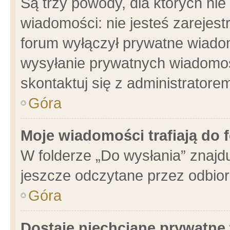
Są trzy powody, dla których n
wiadomości: nie jesteś zarejest
forum wyłączył prywatne wiadom
wysyłanie prywatnych wiadomości
skontaktuj się z administratore
Góra
Moje wiadomości trafiają do 
W folderze „Do wysłania” znajdu
jeszcze odczytane przez odbior
Góra
Dostaję niechciane prywatne