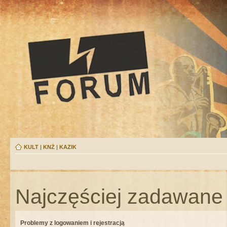
KULT
|
KNŻ
|
KAZIK
Najczęściej zadawane 
Problemy z logowaniem i rejestracją