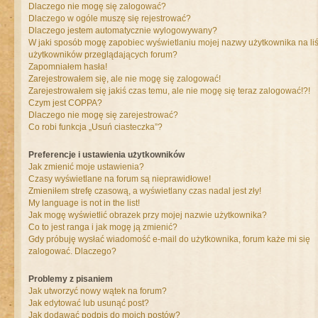
Dlaczego nie mogę się zalogować?
Dlaczego w ogóle muszę się rejestrować?
Dlaczego jestem automatycznie wylogowywany?
W jaki sposób mogę zapobiec wyświetlaniu mojej nazwy użytkownika na liś
użytkowników przeglądających forum?
Zapomniałem hasła!
Zarejestrowałem się, ale nie mogę się zalogować!
Zarejestrowałem się jakiś czas temu, ale nie mogę się teraz zalogować!?!
Czym jest COPPA?
Dlaczego nie mogę się zarejestrować?
Co robi funkcja „Usuń ciasteczka”?
Preferencje i ustawienia użytkowników
Jak zmienić moje ustawienia?
Czasy wyświetlane na forum są nieprawidłowe!
Zmieniłem strefę czasową, a wyświetlany czas nadal jest zły!
My language is not in the list!
Jak mogę wyświetlić obrazek przy mojej nazwie użytkownika?
Co to jest ranga i jak mogę ją zmienić?
Gdy próbuję wysłać wiadomość e-mail do użytkownika, forum każe mi się
zalogować. Dlaczego?
Problemy z pisaniem
Jak utworzyć nowy wątek na forum?
Jak edytować lub usunąć post?
Jak dodawać podpis do moich postów?