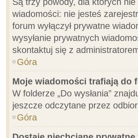
Są trzy powody, dla których n
wiadomości: nie jesteś zarejest
forum wyłączył prywatne wiadom
wysyłanie prywatnych wiadomości
skontaktuj się z administratore
Góra
Moje wiadomości trafiają do 
W folderze „Do wysłania” znajdu
jeszcze odczytane przez odbior
Góra
Dostaję niechciane prywatne