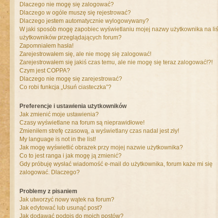
Dlaczego nie mogę się zalogować?
Dlaczego w ogóle muszę się rejestrować?
Dlaczego jestem automatycznie wylogowywany?
W jaki sposób mogę zapobiec wyświetlaniu mojej nazwy użytkownika na liś
użytkowników przeglądających forum?
Zapomniałem hasła!
Zarejestrowałem się, ale nie mogę się zalogować!
Zarejestrowałem się jakiś czas temu, ale nie mogę się teraz zalogować!?!
Czym jest COPPA?
Dlaczego nie mogę się zarejestrować?
Co robi funkcja „Usuń ciasteczka”?
Preferencje i ustawienia użytkowników
Jak zmienić moje ustawienia?
Czasy wyświetlane na forum są nieprawidłowe!
Zmieniłem strefę czasową, a wyświetlany czas nadal jest zły!
My language is not in the list!
Jak mogę wyświetlić obrazek przy mojej nazwie użytkownika?
Co to jest ranga i jak mogę ją zmienić?
Gdy próbuję wysłać wiadomość e-mail do użytkownika, forum każe mi się
zalogować. Dlaczego?
Problemy z pisaniem
Jak utworzyć nowy wątek na forum?
Jak edytować lub usunąć post?
Jak dodawać podpis do moich postów?