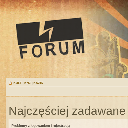
KULT
|
KNŻ
|
KAZIK
Najczęściej zadawane 
Problemy z logowaniem i rejestracją