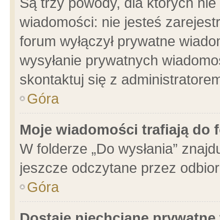
Są trzy powody, dla których n
wiadomości: nie jesteś zarejest
forum wyłączył prywatne wiadom
wysyłanie prywatnych wiadomości
skontaktuj się z administratore
Góra
Moje wiadomości trafiają do 
W folderze „Do wysłania” znajdu
jeszcze odczytane przez odbior
Góra
Dostaję niechciane prywatne