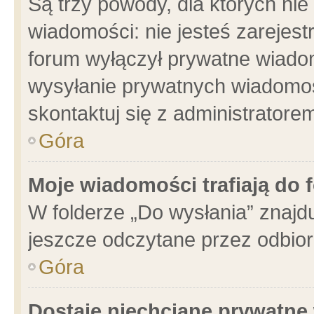
Są trzy powody, dla których n
wiadomości: nie jesteś zarejest
forum wyłączył prywatne wiadom
wysyłanie prywatnych wiadomości
skontaktuj się z administratore
Góra
Moje wiadomości trafiają do 
W folderze „Do wysłania” znajdu
jeszcze odczytane przez odbior
Góra
Dostaję niechciane prywatne