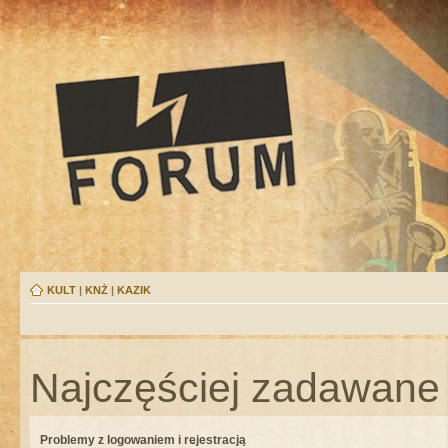
KULT
|
KNŻ
|
KAZIK
Najczęściej zadawane 
Problemy z logowaniem i rejestracją