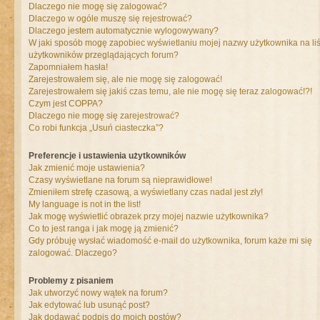
Dlaczego nie mogę się zalogować?
Dlaczego w ogóle muszę się rejestrować?
Dlaczego jestem automatycznie wylogowywany?
W jaki sposób mogę zapobiec wyświetlaniu mojej nazwy użytkownika na liś
użytkowników przeglądających forum?
Zapomniałem hasła!
Zarejestrowałem się, ale nie mogę się zalogować!
Zarejestrowałem się jakiś czas temu, ale nie mogę się teraz zalogować!?!
Czym jest COPPA?
Dlaczego nie mogę się zarejestrować?
Co robi funkcja „Usuń ciasteczka”?
Preferencje i ustawienia użytkowników
Jak zmienić moje ustawienia?
Czasy wyświetlane na forum są nieprawidłowe!
Zmieniłem strefę czasową, a wyświetlany czas nadal jest zły!
My language is not in the list!
Jak mogę wyświetlić obrazek przy mojej nazwie użytkownika?
Co to jest ranga i jak mogę ją zmienić?
Gdy próbuję wysłać wiadomość e-mail do użytkownika, forum każe mi się
zalogować. Dlaczego?
Problemy z pisaniem
Jak utworzyć nowy wątek na forum?
Jak edytować lub usunąć post?
Jak dodawać podpis do moich postów?