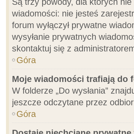
Są trzy powody, dla których n
wiadomości: nie jesteś zarejest
forum wyłączył prywatne wiadom
wysyłanie prywatnych wiadomości
skontaktuj się z administratore
Góra
Moje wiadomości trafiają do 
W folderze „Do wysłania” znajdu
jeszcze odczytane przez odbior
Góra
Dostaję niechciane prywatne