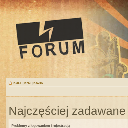
KULT
|
KNŻ
|
KAZIK
Najczęściej zadawane 
Problemy z logowaniem i rejestracją