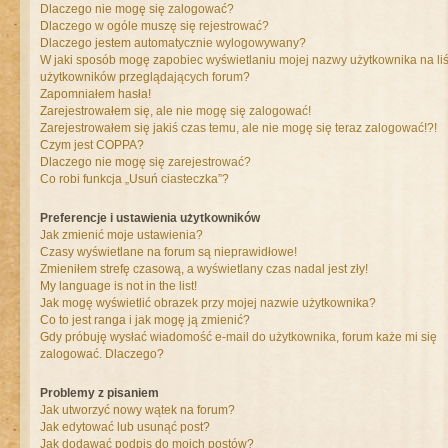
Dlaczego nie mogę się zalogować?
Dlaczego w ogóle muszę się rejestrować?
Dlaczego jestem automatycznie wylogowywany?
W jaki sposób mogę zapobiec wyświetlaniu mojej nazwy użytkownika na liś
użytkowników przeglądających forum?
Zapomniałem hasła!
Zarejestrowałem się, ale nie mogę się zalogować!
Zarejestrowałem się jakiś czas temu, ale nie mogę się teraz zalogować!?!
Czym jest COPPA?
Dlaczego nie mogę się zarejestrować?
Co robi funkcja „Usuń ciasteczka”?
Preferencje i ustawienia użytkowników
Jak zmienić moje ustawienia?
Czasy wyświetlane na forum są nieprawidłowe!
Zmieniłem strefę czasową, a wyświetlany czas nadal jest zły!
My language is not in the list!
Jak mogę wyświetlić obrazek przy mojej nazwie użytkownika?
Co to jest ranga i jak mogę ją zmienić?
Gdy próbuję wysłać wiadomość e-mail do użytkownika, forum każe mi się
zalogować. Dlaczego?
Problemy z pisaniem
Jak utworzyć nowy wątek na forum?
Jak edytować lub usunąć post?
Jak dodawać podpis do moich postów?