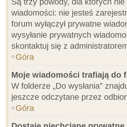
Są trzy powody, dla których n
wiadomości: nie jesteś zarejest
forum wyłączył prywatne wiadom
wysyłanie prywatnych wiadomości
skontaktuj się z administratore
Góra
Moje wiadomości trafiają do 
W folderze „Do wysłania” znajdu
jeszcze odczytane przez odbior
Góra
Dostaję niechciane prywatne