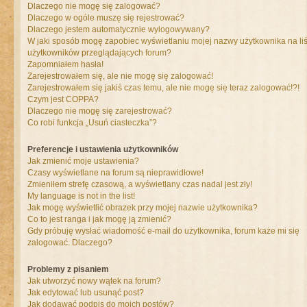
Dlaczego nie mogę się zalogować?
Dlaczego w ogóle muszę się rejestrować?
Dlaczego jestem automatycznie wylogowywany?
W jaki sposób mogę zapobiec wyświetlaniu mojej nazwy użytkownika na liś
użytkowników przeglądających forum?
Zapomniałem hasła!
Zarejestrowałem się, ale nie mogę się zalogować!
Zarejestrowałem się jakiś czas temu, ale nie mogę się teraz zalogować!?!
Czym jest COPPA?
Dlaczego nie mogę się zarejestrować?
Co robi funkcja „Usuń ciasteczka”?
Preferencje i ustawienia użytkowników
Jak zmienić moje ustawienia?
Czasy wyświetlane na forum są nieprawidłowe!
Zmieniłem strefę czasową, a wyświetlany czas nadal jest zły!
My language is not in the list!
Jak mogę wyświetlić obrazek przy mojej nazwie użytkownika?
Co to jest ranga i jak mogę ją zmienić?
Gdy próbuję wysłać wiadomość e-mail do użytkownika, forum każe mi się
zalogować. Dlaczego?
Problemy z pisaniem
Jak utworzyć nowy wątek na forum?
Jak edytować lub usunąć post?
Jak dodawać podpis do moich postów?