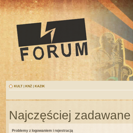
KULT
|
KNŻ
|
KAZIK
Najczęściej zadawane 
Problemy z logowaniem i rejestracją