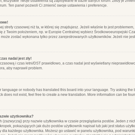
m, wszystkie Twoje ustawienia są zapisywane w bazie danych forum. Żeby je zmieni
orum. Ten panel pozwoli Ci zmienić swoje ustawienia i preferencje.
łowe!
j strefy czasowej niż ta, w której się znajdujesz. Jeżeli właśnie to jest probleme
się z Twoim położeniem, np. w Europie Centralnej wybierz Środkowoeuropejski C
, może zostać wykonana tylko przez zarejestrowanych użytkowników. Jeżeli nie jeste
zas nadal jest zły!
ę czasową i czas letni/DST prawidłowo, a czas nadal jest wyświetlany nieprawidłowo
ora, aby naprawił problem.
ur language or nobody has translated this board into your language. Try asking the bo
 does not exist, feel free to create a new translation. More information can be foun
nazwie użytkownika?
h (zazwyczaj) przy nazwie użytkownika w czasie przeglądania postów. Jeden z nic
ropek, pokazujących jak dużo postów użytkownik napisał lub jaki jest status użyt
alny dla każdego użytkownika. Możesz go ustawić w panelu użytkownika, pod warunki