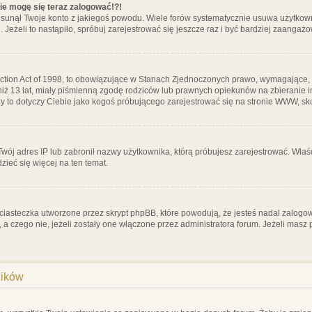
nie mogę się teraz zalogować!?!
sunął Twoje konto z jakiegoś powodu. Wiele forów systematycznie usuwa użytkownik
 Jeżeli to nastąpiło, spróbuj zarejestrować się jeszcze raz i być bardziej zaanga
ction Act of 1998, to obowiązujące w Stanach Zjednoczonych prawo, wymagające, 
 niż 13 lat, miały piśmienną zgodę rodziców lub prawnych opiekunów na zbieranie 
 czy to dotyczy Ciebie jako kogoś próbującego zarejestrować się na stronie WWW, sk
 Twój adres IP lub zabronił nazwy użytkownika, którą próbujesz zarejestrować. Właś
dzieć się więcej na ten temat.
ciasteczka utworzone przez skrypt phpBB, które powodują, że jesteś nadal zalogo
ś, a czego nie, jeżeli zostały one włączone przez administratora forum. Jeżeli mas
ników