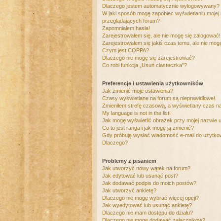
Dlaczego jestem automatycznie wylogowywany?
W jaki sposób mogę zapobiec wyświetlaniu mojej
przeglądających forum?
Zapomniałem hasła!
Zarejestrowałem się, ale nie mogę się zalogować!
Zarejestrowałem się jakiś czas temu, ale nie mog
Czym jest COPPA?
Dlaczego nie mogę się zarejestrować?
Co robi funkcja „Usuń ciasteczka”?
Preferencje i ustawienia użytkowników
Jak zmienić moje ustawienia?
Czasy wyświetlane na forum są nieprawidłowe!
Zmieniłem strefę czasową, a wyświetlany czas nad
My language is not in the list!
Jak mogę wyświetlić obrazek przy mojej nazwie 
Co to jest ranga i jak mogę ją zmienić?
Gdy próbuję wysłać wiadomość e-mail do użytkow
Dlaczego?
Problemy z pisaniem
Jak utworzyć nowy wątek na forum?
Jak edytować lub usunąć post?
Jak dodawać podpis do moich postów?
Jak utworzyć ankietę?
Dlaczego nie mogę wybrać więcej opcji?
Jak wyedytować lub usunąć ankietę?
Dlaczego nie mam dostępu do działu?
Dlaczego nie mogę dodawać załączników?