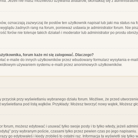
ia. Jeżeli nie masz możliwości używania avatarów, skontaktuj się z administrator
, oznaczają zazwyczaj ile postów ten użytkownik napisał lub jaki ma status na fo
 wyglądu żadnych rang na forum, ponieważ ustawia je administrator forum. Nie pisz
zość forów nie toleruje takich działań i moderator lub administrator po prostu obniż
użytkownika, forum każe mi się zalogować. Dlaczego?
ać e-maile do innych użytkowników przez wbudowany formularz wysyłania e-maili i t
rawidłowym używaniem systemu e-maili przez anonimowych użytkowników.
y przycisk przy wyświetlaniu wybranego działu forum. Możliwe, że przed utworzeni
t wyświetlana pod listą wątków. Przykłady: Możesz tworzyć nowy wątek, Możesz gło
or forum, możesz edytować i usuwać tylko swoje posty i to tylko wtedy, jeżeli admin
edytuj” przy wybranym poście, czasami tylko przez pewien czas po jego napisaniu. J
zy go edytowałeś i kiedy zrobiłeś to ostatni raz. Informacja ta wyświetli się tylko w