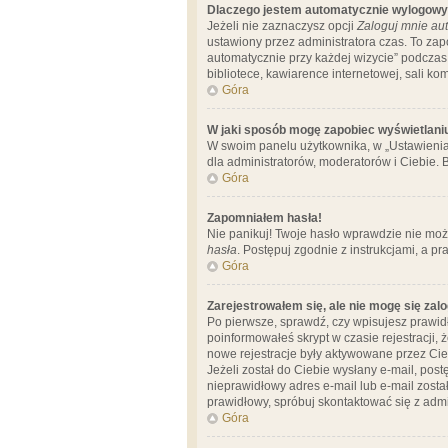
Dlaczego jestem automatycznie wylogow
Jeżeli nie zaznaczysz opcji
Zaloguj mnie aut
ustawiony przez administratora czas. To za
automatycznie przy każdej wizycie” podczas 
bibliotece, kawiarence internetowej, sali komp
Góra
W jaki sposób mogę zapobiec wyświetlani
W swoim panelu użytkownika, w „Ustawienia
dla administratorów, moderatorów i Ciebie. B
Góra
Zapomniałem hasła!
Nie panikuj! Twoje hasło wprawdzie nie moż
hasła
. Postępuj zgodnie z instrukcjami, a 
Góra
Zarejestrowałem się, ale nie mogę się zal
Po pierwsze, sprawdź, czy wpisujesz prawidł
poinformowałeś skrypt w czasie rejestracji, 
nowe rejestracje były aktywowane przez Cieb
Jeżeli został do Ciebie wysłany e-mail, pos
nieprawidłowy adres e-mail lub e-mail został
prawidłowy, spróbuj skontaktować się z admi
Góra