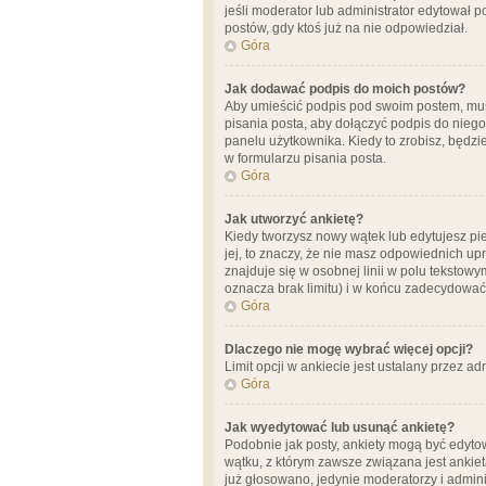
jeśli moderator lub administrator edytował 
postów, gdy ktoś już na nie odpowiedział.
Góra
Jak dodawać podpis do moich postów?
Aby umieścić podpis pod swoim postem, mus
pisania posta, aby dołączyć podpis do nie
panelu użytkownika. Kiedy to zrobisz, będ
w formularzu pisania posta.
Góra
Jak utworzyć ankietę?
Kiedy tworzysz nowy wątek lub edytujesz pier
jej, to znaczy, że nie masz odpowiednich up
znajduje się w osobnej linii w polu tekstow
oznacza brak limitu) i w końcu zadecydować
Góra
Dlaczego nie mogę wybrać więcej opcji?
Limit opcji w ankiecie jest ustalany przez ad
Góra
Jak wyedytować lub usunąć ankietę?
Podobnie jak posty, ankiety mogą być edytow
wątku, z którym zawsze związana jest ankieta
już głosowano, jedynie moderatorzy i admini