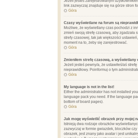
Jeżeli jesteś zarejestrowanym użytkownikie
link zazwyczaj znajduje się na górze stron f
Góra
Czasy wyświetlane na forum są nieprawid
Możliwe, że wyświetlany czas pochodzi z inne
zmień swoją strefę czasową, aby zgadzała 
strefy czasowej, tak jak większości ustawień
moment na to, żeby się zarejestrować.
Góra
Zmieniłem strefę czasową, a wyświetlany c
Jeżeli jesteś pewny/a, że ustawiłeś/aś stref
nieprawidłowy. Poinformuj o tym administrat
Góra
My language is not in the list!
Either the administrator has not installed yo
language pack you need. If the language pack
bottom of board pages).
Góra
Jak mogę wyświetlić obrazek przy mojej 
Istnieją dwa rodzaje obrazków wyświetlanyc
zazwyczaj w formie gwiazdek, bloczków czy k
obrazek, jest znany jako avatar i jest unik