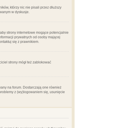
ów, którzy nic nie pisali przez dłuższy
żowanym w dyskusje.
aby strony internetowe mogące potencjalnie
informacji prywatnych od osoby mającej
ontaktuj się z prawnikiem.
ciciel strony mógł też zablokować
wany na forum. Dostarczają one również
z problemy z (wy)logowaniem się, usunięcie