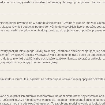
post, choć oni mogą zostawić notatkę z informacją dlaczego go edytowali. Zauważ,
isz najpierw utworzyć go w panelu użytkownika. Gdy już to zrobisz, możesz zazn
go. Możesz również dodawać podpis domyślnie do wszystkich Twoich postów, popr
ziesz mógł nadal decydować o nie dołączeniu go do pojedynczych postów poprzez
wszy post już istniejącego, kliknij zakładkę „Tworzenie ankiety” znajdującą się pon
rawnień, by tworzyć ankiety. Wprowadź tytuł i co najmniej dwie opcje do odpowiedn
ym. Możesz również ustalić liczbę opcji, które użytkownik może wybrać w ankiecie, 
, czy użytkownicy mogą zmieniać swoje głosy.
ministratora forum. Jeśli sądzisz, że potrzebujesz wstawić więcej opcji niż pozwala n
ane tylko przez ich autorów, moderatorów lub administratorów. Aby edytować ankie
. Jeśli nikt jeszcze nie głosował w ankiecie, jej autor może usunąć ankietę lub edy
stratorzy mogą ją edytować lub usunąć. To zapobiega modyfikowaniu ankiety, kiedy 