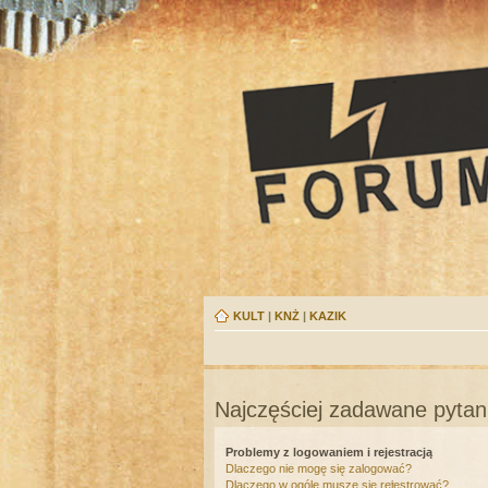
KULT
|
KNŻ
|
KAZIK
Najczęściej zadawane pytan
Problemy z logowaniem i rejestracją
Dlaczego nie mogę się zalogować?
Dlaczego w ogóle muszę się rejestrować?