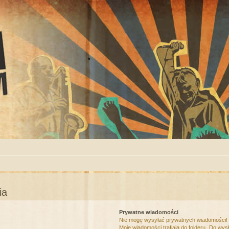
ia
Prywatne wiadomości
Nie mogę wysyłać prywatnych wiadomości!
Moje wiadomości trafiają do folderu „Do wys