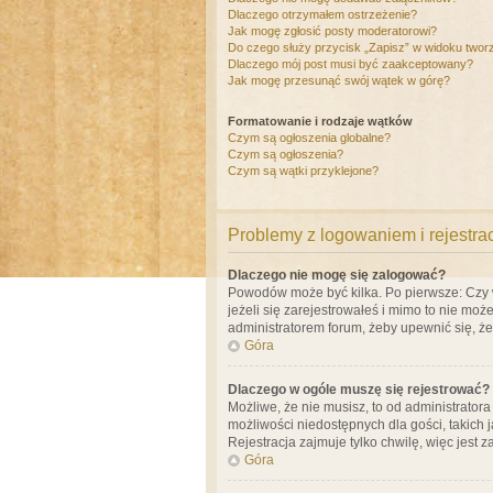
Dlaczego otrzymałem ostrzeżenie?
Jak mogę zgłosić posty moderatorowi?
Do czego służy przycisk „Zapisz” w widoku twor
Dlaczego mój post musi być zaakceptowany?
Jak mogę przesunąć swój wątek w górę?
Formatowanie i rodzaje wątków
Czym są ogłoszenia globalne?
Czym są ogłoszenia?
Czym są wątki przyklejone?
Problemy z logowaniem i rejestra
Dlaczego nie mogę się zalogować?
Powodów może być kilka. Po pierwsze: Czy w 
jeżeli się zarejestrowałeś i mimo to nie moż
administratorem forum, żeby upewnić się, ż
Góra
Dlaczego w ogóle muszę się rejestrować?
Możliwe, że nie musisz, to od administrator
możliwości niedostępnych dla gości, takich 
Rejestracja zajmuje tylko chwilę, więc jest 
Góra