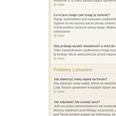
avatarów, a Ty masz wystarczające uprawnien
Góra
Co to jest ranga i jak mogę ją zmienić?
Rangi, wyświetlane pod nazwami użytkowników
Ogólnie to nie możesz tak po prostu zmienić
licznik postów i przez to swoją rangę. Więks
ostrzeżenie.
Góra
Gdy próbuję wysłać wiadomość e-mail do 
Tylko zarejestrowani użytkownicy mogą wysył
tę funkcję. Ma to zabezpieczać przed niep
Góra
Problemy z pisaniem
Jak utworzyć nowy wątek na forum?
Aby utworzyć nowy wątek, kliknij na właściw
Lista Twoich uprawnień w każdym dziale jes
Góra
Jak edytować lub usunąć post?
Jeśli nie jesteś administratorem lub moderat
Możesz edytować post klikając na przycisk „
pod Twoim postem pojawi się informacja, ile ra