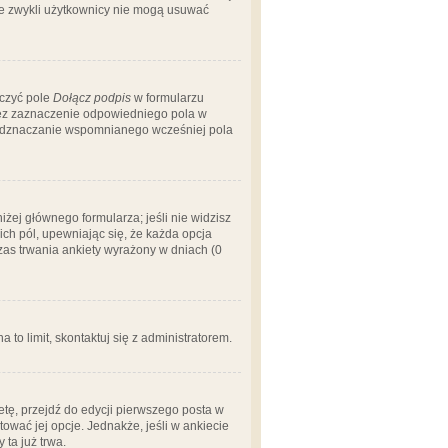
 że zwykli użytkownicy nie mogą usuwać
aczyć pole
Dołącz podpis
w formularzu
zez zaznaczenie odpowiedniego pola w
 odznaczanie wspomnianego wcześniej pola
iżej głównego formularza; jeśli nie widzisz
ich pól, upewniając się, że każda opcja
czas trwania ankiety wyrażony w dniach (0
a to limit, skontaktuj się z administratorem.
tę, przejdź do edycji pierwszego posta w
tować jej opcje. Jednakże, jeśli w ankiecie
ta już trwa.