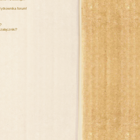
żytkownika forum!
m?
załączniki?