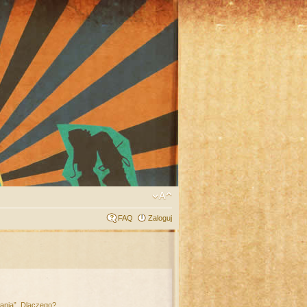
FAQ
Zaloguj
łania”. Dlaczego?