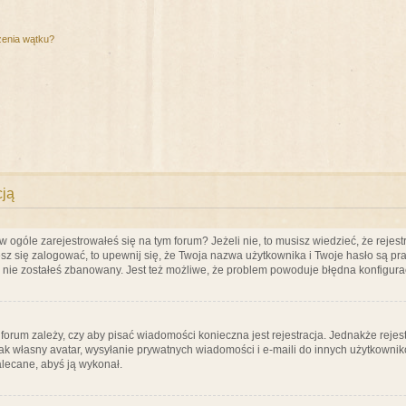
zenia wątku?
cją
ogóle zarejestrowałeś się na tym forum? Jeżeli nie, to musisz wiedzieć, że rejestr
esz się zalogować, to upewnij się, że Twoja nazwa użytkownika i Twoje hasło są praw
e nie zostałeś zbanowany. Jest też możliwe, że problem powoduje błędna konfigura
a forum zależy, czy aby pisać wiadomości konieczna jest rejestracja. Jednakże reje
jak własny avatar, wysyłanie prywatnych wiadomości i e-maili do innych użytkownik
zalecane, abyś ją wykonał.