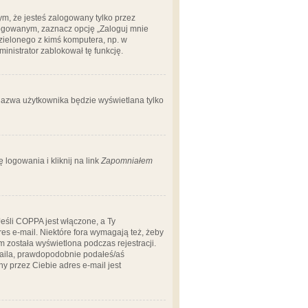
m, że jesteś zalogowany tylko przez
logowanym, zaznacz opcję „Zaloguj mnie
dzielonego z kimś komputera, np. w
dministrator zablokował tę funkcję.
 nazwa użytkownika będzie wyświetlana tylko
logowania i kliknij na link
Zapomniałem
Jeśli COPPA jest włączone, a Ty
res e-mail. Niektóre fora wymagają też, żeby
 została wyświetlona podczas rejestracji.
-maila, prawdopodobnie podałeś/aś
ny przez Ciebie adres e-mail jest