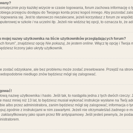
ywany?
omatycznie przy każdej wizycie
w czasie logowania, forum zachowa informację o ty
pobiega przejęciu dostępu do Twojego konta przez kogoś innego. Aby pozostać za
logowania się. Jest to stanowczo niezalecane, jeżeli korzystasz z forum ze współ
uterowej w szkole / na uczelni itp. Jeżeli nie widzisz tej opcji, to oznacza to, że a
u mojej nazwy użytkownika na liście użytkowników przeglądających forum?
ch forum”, znajdziesz opcję
Nie pokazuj, że jestem online
. Włącz tę opcję i Twoja
ędziesz liczony jako ukryty użytkownik.
e zostać odzyskane, ale bez problemu może zostać zresetowane. Przejdź na stronę 
prawdopodobnie niedługo znów będziesz mógł się zalogować.
ogować!
ową nazwę użytkownika i hasło. Jeśli tak, to nastąpiła jedna z tych dwóch rzeczy: 
że masz mniej niż 13 lat, to będziesz musiał wykonać instrukcje wysłane na Twój ad
ie albo przez administratora, zanim będziesz mógł się zalogować; informacja o tym
tępuj zgodnie z instrukcjami w nim zawartymi. Jeżeli nie otrzymałeś/aś żadnego e
 zaklasyfikowany jako spam przez filtr antyspamowy. Jeśli jesteś pewny/a, że poda
nistratorem.