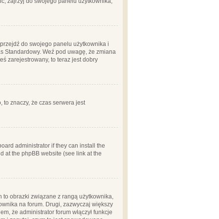
ć, zajrzyj do swojego panelu użytkownika;
m, przejdź do swojego panelu użytkownika i
zas Standardowy. Weź pod uwagę, że zmiana
ś zarejestrowany, to teraz jest dobry
, to znaczy, że czas serwera jest
ard administrator if they can install the
d at the phpBB website (see link at the
h to obrazki związane z rangą użytkownika,
kownika na forum. Drugi, zazwyczaj większy
em, że administrator forum włączył funkcje