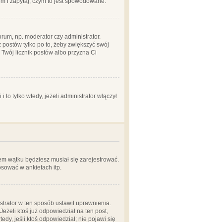
em i zapytaj, czym to jest spowodowane.
rum, np. moderator czy administrator.
 postów tylko po to, żeby zwiększyć swój
y Twój licznik postów albo przyzna Ci
o tylko wtedy, jeżeli administrator włączył
em wątku będziesz musiał się zarejestrować.
sować w ankietach itp.
istrator w ten sposób ustawił uprawnienia.
eżeli ktoś już odpowiedział na ten post,
tedy, jeśli ktoś odpowiedział; nie pojawi się