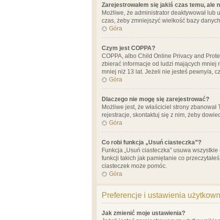
Zarejestrowałem się jakiś czas temu, ale 
Możliwe, że administrator deaktywował lub u
czas, żeby zmniejszyć wielkość bazy danych.
Góra
Czym jest COPPA?
COPPA, albo Child Online Privacy and Prote
zbierać informacje od ludzi mających mniej
mniej niż 13 lat. Jeżeli nie jesteś pewny/a,
Góra
Dlaczego nie mogę się zarejestrować?
Możliwe jest, że właściciel strony zbanował
rejestracje, skontaktuj się z nim, żeby dowie
Góra
Co robi funkcja „Usuń ciasteczka”?
Funkcja „Usuń ciasteczka” usuwa wszystkie 
funkcji takich jak pamiętanie co przeczytałe
ciasteczek może pomóc.
Góra
Preferencje i ustawienia użytkow
Jak zmienić moje ustawienia?