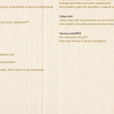
Dostaję niechciane prywatne wiadomości!
 nazwy użytkownika na liście użytkowników
Otrzymałem spam lub obraźliwy e-mail od u
Załączniki
Jakie załączniki są dozwolone na tym foru
ę się teraz zalogować!?!
Jak znaleźć wszystkie dodane przeze mnie 
Sprawy phpBB3
Kto napisał ten skrypt?
Dlaczego funkcja X nie jest dostępna?
al jest zły!
użytkownika?
nika, forum każe mi się zalogować.