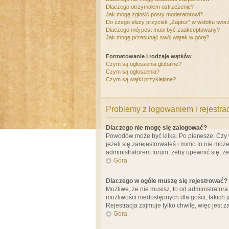
Dlaczego otrzymałem ostrzeżenie?
Jak mogę zgłosić posty moderatorowi?
Do czego służy przycisk „Zapisz” w widoku twor
Dlaczego mój post musi być zaakceptowany?
Jak mogę przesunąć swój wątek w górę?
Formatowanie i rodzaje wątków
Czym są ogłoszenia globalne?
Czym są ogłoszenia?
Czym są wątki przyklejone?
Problemy z logowaniem i rejestra
Dlaczego nie mogę się zalogować?
Powodów może być kilka. Po pierwsze: Czy w 
jeżeli się zarejestrowałeś i mimo to nie moż
administratorem forum, żeby upewnić się, ż
Góra
Dlaczego w ogóle muszę się rejestrować?
Możliwe, że nie musisz, to od administrator
możliwości niedostępnych dla gości, takich 
Rejestracja zajmuje tylko chwilę, więc jest 
Góra