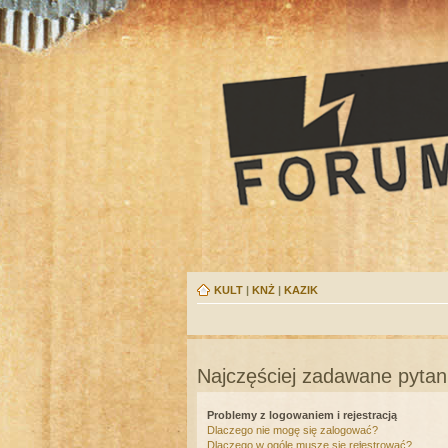
KULT
|
KNŻ
|
KAZIK
Najczęściej zadawane pytan
Problemy z logowaniem i rejestracją
Dlaczego nie mogę się zalogować?
Dlaczego w ogóle muszę się rejestrować?