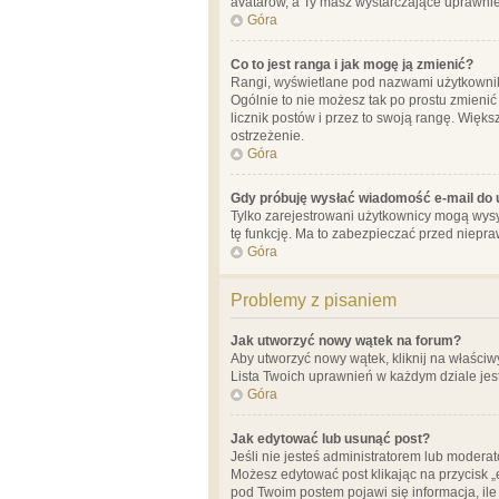
avatarów, a Ty masz wystarczające uprawnien
Góra
Co to jest ranga i jak mogę ją zmienić?
Rangi, wyświetlane pod nazwami użytkowników
Ogólnie to nie możesz tak po prostu zmienić
licznik postów i przez to swoją rangę. Więks
ostrzeżenie.
Góra
Gdy próbuję wysłać wiadomość e-mail do 
Tylko zarejestrowani użytkownicy mogą wysył
tę funkcję. Ma to zabezpieczać przed niep
Góra
Problemy z pisaniem
Jak utworzyć nowy wątek na forum?
Aby utworzyć nowy wątek, kliknij na właściw
Lista Twoich uprawnień w każdym dziale jes
Góra
Jak edytować lub usunąć post?
Jeśli nie jesteś administratorem lub moderat
Możesz edytować post klikając na przycisk „
pod Twoim postem pojawi się informacja, ile ra