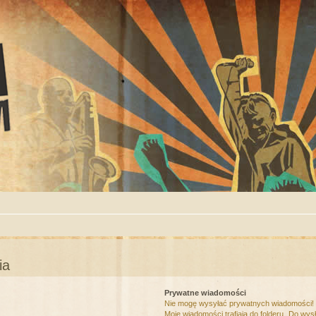
ia
Prywatne wiadomości
Nie mogę wysyłać prywatnych wiadomości!
Moje wiadomości trafiają do folderu „Do wys