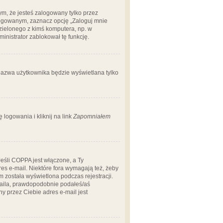
m, że jesteś zalogowany tylko przez
logowanym, zaznacz opcję „Zaloguj mnie
dzielonego z kimś komputera, np. w
dministrator zablokował tę funkcję.
 nazwa użytkownika będzie wyświetlana tylko
logowania i kliknij na link
Zapomniałem
Jeśli COPPA jest włączone, a Ty
res e-mail. Niektóre fora wymagają też, żeby
 została wyświetlona podczas rejestracji.
-maila, prawdopodobnie podałeś/aś
ny przez Ciebie adres e-mail jest