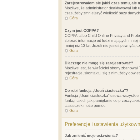
Zarejestrowałem się jakiś czas temu, ale 
Możliwe, że administrator deaktywował lub u
czas, żeby zmniejszyć wielkość bazy danych.
Góra
Czym jest COPPA?
COPPA, albo Child Online Privacy and Prote
zbierać informacje od ludzi mających mniej
mniej niż 13 lat. Jeżeli nie jesteś pewny/a,
Góra
Dlaczego nie mogę się zarejestrować?
Możliwe jest, że właściciel strony zbanował
rejestracje, skontaktuj się z nim, żeby dowie
Góra
Co robi funkcja „Usuń ciasteczka”?
Funkcja „Usuń ciasteczka” usuwa wszystkie 
funkcji takich jak pamiętanie co przeczytałe
ciasteczek może pomóc.
Góra
Preferencje i ustawienia użytkow
Jak zmienić moje ustawienia?