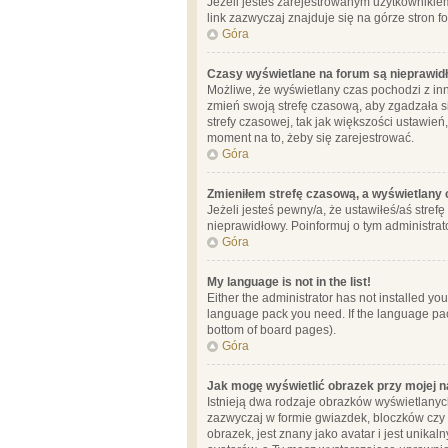
Jeżeli jesteś zarejestrowanym użytkownikie
link zazwyczaj znajduje się na górze stron f
Góra
Czasy wyświetlane na forum są nieprawid
Możliwe, że wyświetlany czas pochodzi z inne
zmień swoją strefę czasową, aby zgadzała 
strefy czasowej, tak jak większości ustawień
moment na to, żeby się zarejestrować.
Góra
Zmieniłem strefę czasową, a wyświetlany c
Jeżeli jesteś pewny/a, że ustawiłeś/aś stref
nieprawidłowy. Poinformuj o tym administrat
Góra
My language is not in the list!
Either the administrator has not installed yo
language pack you need. If the language pack
bottom of board pages).
Góra
Jak mogę wyświetlić obrazek przy mojej 
Istnieją dwa rodzaje obrazków wyświetlanyc
zazwyczaj w formie gwiazdek, bloczków czy k
obrazek, jest znany jako avatar i jest unik