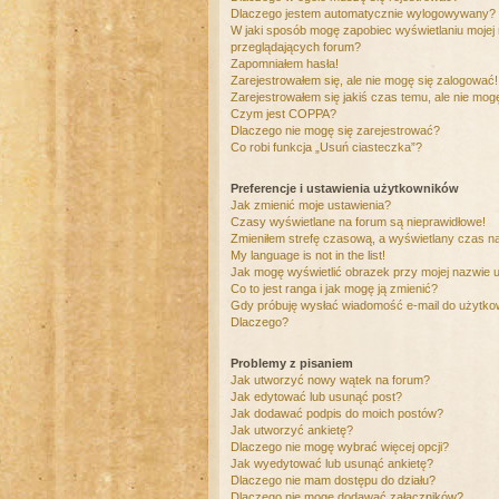
Dlaczego jestem automatycznie wylogowywany?
W jaki sposób mogę zapobiec wyświetlaniu mojej
przeglądających forum?
Zapomniałem hasła!
Zarejestrowałem się, ale nie mogę się zalogować!
Zarejestrowałem się jakiś czas temu, ale nie mog
Czym jest COPPA?
Dlaczego nie mogę się zarejestrować?
Co robi funkcja „Usuń ciasteczka”?
Preferencje i ustawienia użytkowników
Jak zmienić moje ustawienia?
Czasy wyświetlane na forum są nieprawidłowe!
Zmieniłem strefę czasową, a wyświetlany czas nad
My language is not in the list!
Jak mogę wyświetlić obrazek przy mojej nazwie 
Co to jest ranga i jak mogę ją zmienić?
Gdy próbuję wysłać wiadomość e-mail do użytkow
Dlaczego?
Problemy z pisaniem
Jak utworzyć nowy wątek na forum?
Jak edytować lub usunąć post?
Jak dodawać podpis do moich postów?
Jak utworzyć ankietę?
Dlaczego nie mogę wybrać więcej opcji?
Jak wyedytować lub usunąć ankietę?
Dlaczego nie mam dostępu do działu?
Dlaczego nie mogę dodawać załączników?