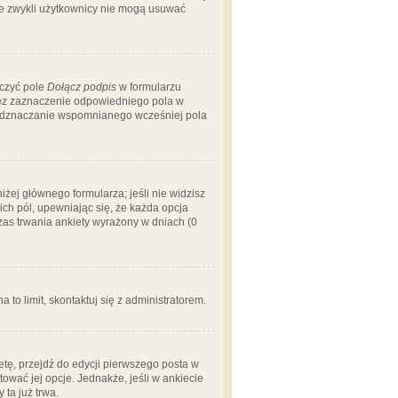
 że zwykli użytkownicy nie mogą usuwać
aczyć pole
Dołącz podpis
w formularzu
zez zaznaczenie odpowiedniego pola w
 odznaczanie wspomnianego wcześniej pola
iżej głównego formularza; jeśli nie widzisz
ich pól, upewniając się, że każda opcja
czas trwania ankiety wyrażony w dniach (0
a to limit, skontaktuj się z administratorem.
tę, przejdź do edycji pierwszego posta w
tować jej opcje. Jednakże, jeśli w ankiecie
ta już trwa.