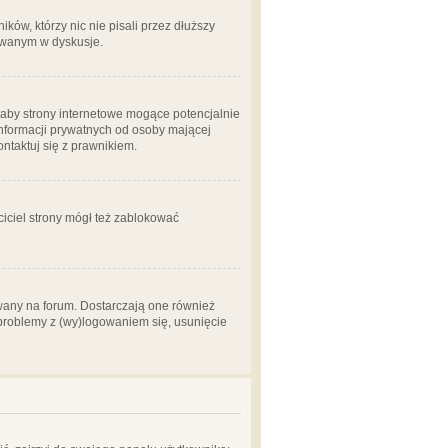
ów, którzy nic nie pisali przez dłuższy
żowanym w dyskusje.
aby strony internetowe mogące potencjalnie
informacji prywatnych od osoby mającej
ontaktuj się z prawnikiem.
ciciel strony mógł też zablokować
wany na forum. Dostarczają one również
z problemy z (wy)logowaniem się, usunięcie