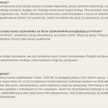
ywany?
omatycznie przy każdej wizycie
w czasie logowania, forum zachowa informację o ty
pobiega przejęciu dostępu do Twojego konta przez kogoś innego. Aby pozostać za
logowania się. Jest to stanowczo niezalecane, jeżeli korzystasz z forum ze współ
uterowej w szkole / na uczelni itp. Jeżeli nie widzisz tej opcji, to oznacza to, że a
u mojej nazwy użytkownika na liście użytkowników przeglądających forum?
ch forum”, znajdziesz opcję
Nie pokazuj, że jestem online
. Włącz tę opcję i Twoja
ędziesz liczony jako ukryty użytkownik.
e zostać odzyskane, ale bez problemu może zostać zresetowane. Przejdź na stronę 
prawdopodobnie niedługo znów będziesz mógł się zalogować.
ogować!
ową nazwę użytkownika i hasło. Jeśli tak, to nastąpiła jedna z tych dwóch rzeczy: 
że masz mniej niż 13 lat, to będziesz musiał wykonać instrukcje wysłane na Twój ad
ie albo przez administratora, zanim będziesz mógł się zalogować; informacja o tym
tępuj zgodnie z instrukcjami w nim zawartymi. Jeżeli nie otrzymałeś/aś żadnego e
 zaklasyfikowany jako spam przez filtr antyspamowy. Jeśli jesteś pewny/a, że poda
nistratorem.