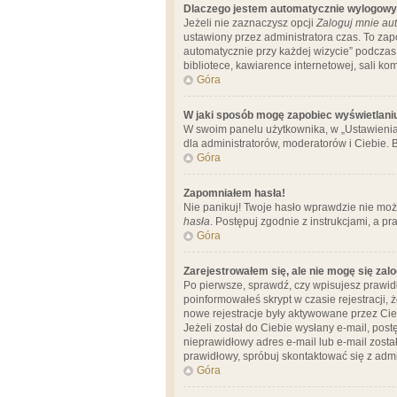
Dlaczego jestem automatycznie wylogow
Jeżeli nie zaznaczysz opcji
Zaloguj mnie aut
ustawiony przez administratora czas. To za
automatycznie przy każdej wizycie” podczas 
bibliotece, kawiarence internetowej, sali komp
Góra
W jaki sposób mogę zapobiec wyświetlani
W swoim panelu użytkownika, w „Ustawienia
dla administratorów, moderatorów i Ciebie. B
Góra
Zapomniałem hasła!
Nie panikuj! Twoje hasło wprawdzie nie moż
hasła
. Postępuj zgodnie z instrukcjami, a 
Góra
Zarejestrowałem się, ale nie mogę się zal
Po pierwsze, sprawdź, czy wpisujesz prawidł
poinformowałeś skrypt w czasie rejestracji, 
nowe rejestracje były aktywowane przez Cieb
Jeżeli został do Ciebie wysłany e-mail, pos
nieprawidłowy adres e-mail lub e-mail został
prawidłowy, spróbuj skontaktować się z admi
Góra