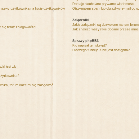
Dostaję niechciane prywatne wiadomości!
 nazwy użytkownika na liście użytkowników
Otrzymałem spam lub obraźliwy e-mail od u
Załączniki
Jakie załączniki są dozwolone na tym foru
ę się teraz zalogować!?!
Jak znaleźć wszystkie dodane przeze mnie 
Sprawy phpBB3
Kto napisał ten skrypt?
Dlaczego funkcja X nie jest dostępna?
al jest zły!
użytkownika?
nika, forum każe mi się zalogować.