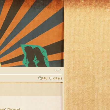
FAQ
Zaloguj
łania”. Dlaczego?