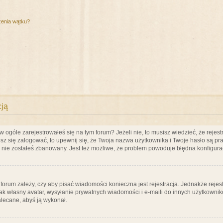
zenia wątku?
cją
ogóle zarejestrowałeś się na tym forum? Jeżeli nie, to musisz wiedzieć, że rejestr
esz się zalogować, to upewnij się, że Twoja nazwa użytkownika i Twoje hasło są praw
e nie zostałeś zbanowany. Jest też możliwe, że problem powoduje błędna konfigura
a forum zależy, czy aby pisać wiadomości konieczna jest rejestracja. Jednakże reje
jak własny avatar, wysyłanie prywatnych wiadomości i e-maili do innych użytkownik
zalecane, abyś ją wykonał.