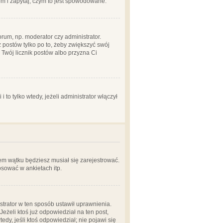
em i zapytaj, czym to jest spowodowane.
rum, np. moderator czy administrator.
 postów tylko po to, żeby zwiększyć swój
y Twój licznik postów albo przyzna Ci
o tylko wtedy, jeżeli administrator włączył
em wątku będziesz musiał się zarejestrować.
sować w ankietach itp.
istrator w ten sposób ustawił uprawnienia.
eżeli ktoś już odpowiedział na ten post,
tedy, jeśli ktoś odpowiedział; nie pojawi się