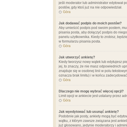
jeśli moderator lub administrator edytował 
postów, gdy ktoś już na nie odpowiedział.
Góra
Jak dodawać podpis do moich postów?
Aby umieścić podpis pod swoim postem, mus
pisania posta, aby dołączyć podpis do nie
panelu użytkownika. Kiedy to zrobisz, będ
w formularzu pisania posta.
Góra
Jak utworzyć ankietę?
Kiedy tworzysz nowy wątek lub edytujesz pier
jej, to znaczy, że nie masz odpowiednich up
znajduje się w osobnej linii w polu tekstow
oznacza brak limitu) i w końcu zadecydować
Góra
Dlaczego nie mogę wybrać więcej opcji?
Limit opcji w ankiecie jest ustalany przez ad
Góra
Jak wyedytować lub usunąć ankietę?
Podobnie jak posty, ankiety mogą być edytow
wątku, z którym zawsze związana jest ankieta
już głosowano, jedynie moderatorzy i admini