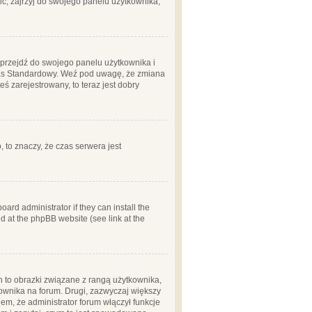
ć, zajrzyj do swojego panelu użytkownika;
m, przejdź do swojego panelu użytkownika i
zas Standardowy. Weź pod uwagę, że zmiana
ś zarejestrowany, to teraz jest dobry
, to znaczy, że czas serwera jest
ard administrator if they can install the
d at the phpBB website (see link at the
h to obrazki związane z rangą użytkownika,
kownika na forum. Drugi, zazwyczaj większy
em, że administrator forum włączył funkcje