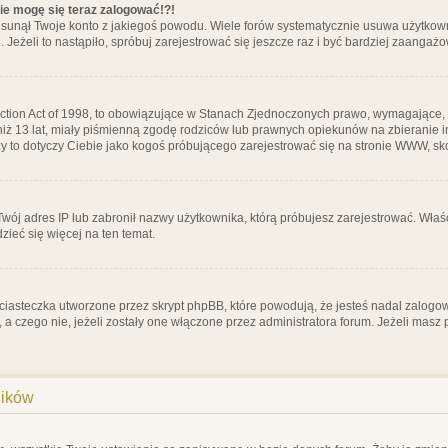
nie mogę się teraz zalogować!?!
sunął Twoje konto z jakiegoś powodu. Wiele forów systematycznie usuwa użytkownik
 Jeżeli to nastąpiło, spróbuj zarejestrować się jeszcze raz i być bardziej zaanga
ction Act of 1998, to obowiązujące w Stanach Zjednoczonych prawo, wymagające, 
 niż 13 lat, miały piśmienną zgodę rodziców lub prawnych opiekunów na zbieranie 
 czy to dotyczy Ciebie jako kogoś próbującego zarejestrować się na stronie WWW, sk
 Twój adres IP lub zabronił nazwy użytkownika, którą próbujesz zarejestrować. Właś
dzieć się więcej na ten temat.
ciasteczka utworzone przez skrypt phpBB, które powodują, że jesteś nadal zalogo
ś, a czego nie, jeżeli zostały one włączone przez administratora forum. Jeżeli mas
ników