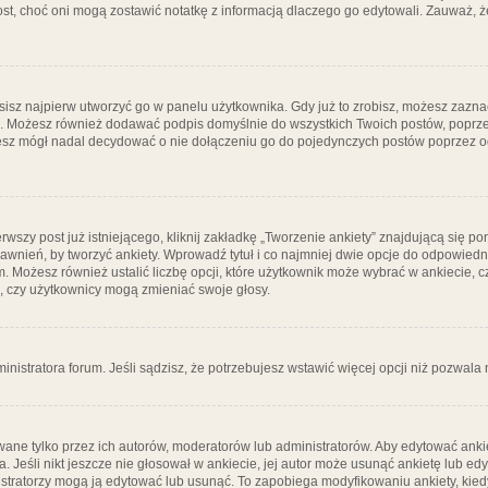
post, choć oni mogą zostawić notatkę z informacją dlaczego go edytowali. Zauważ,
isz najpierw utworzyć go w panelu użytkownika. Gdy już to zrobisz, możesz zazn
go. Możesz również dodawać podpis domyślnie do wszystkich Twoich postów, popr
ziesz mógł nadal decydować o nie dołączeniu go do pojedynczych postów poprzez
wszy post już istniejącego, kliknij zakładkę „Tworzenie ankiety” znajdującą się pon
rawnień, by tworzyć ankiety. Wprowadź tytuł i co najmniej dwie opcje do odpowiedn
ym. Możesz również ustalić liczbę opcji, które użytkownik może wybrać w ankiecie, 
, czy użytkownicy mogą zmieniać swoje głosy.
ministratora forum. Jeśli sądzisz, że potrzebujesz wstawić więcej opcji niż pozwala n
ane tylko przez ich autorów, moderatorów lub administratorów. Aby edytować ankie
. Jeśli nikt jeszcze nie głosował w ankiecie, jej autor może usunąć ankietę lub edy
stratorzy mogą ją edytować lub usunąć. To zapobiega modyfikowaniu ankiety, kiedy 