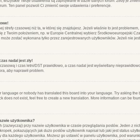
m, wszystkie Twoje ustawienia są zapisywane w bazie danych forum. Żeby je zmieni
orum. Ten panel pozwoli Ci zmienić swoje ustawienia i preferencje.
łowe!
j strefy czasowej niż ta, w której się znajdujesz. Jeżeli właśnie to jest probleme
się z Twoim położeniem, np. w Europie Centralnej wybierz Środkowoeuropejski C
, może zostać wykonana tylko przez zarejestrowanych użytkowników. Jeżeli nie jeste
zas nadal jest zły!
ę czasową i czas letni/DST prawidłowo, a czas nadal jest wyświetlany nieprawidłowo
ora, aby naprawił problem.
ur language or nobody has translated this board into your language. Try asking the bo
 does not exist, feel free to create a new translation. More information can be foun
nazwie użytkownika?
h (zazwyczaj) przy nazwie użytkownika w czasie przeglądania postów. Jeden z nic
ropek, pokazujących jak dużo postów użytkownik napisał lub jaki jest status użyt
alny dla każdego użytkownika. Możesz go ustawić w panelu użytkownika, pod warunki