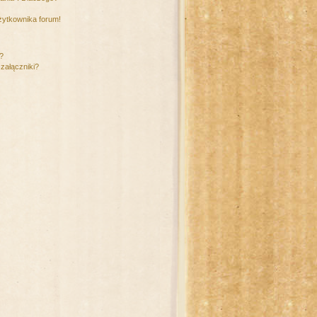
żytkownika forum!
m?
załączniki?