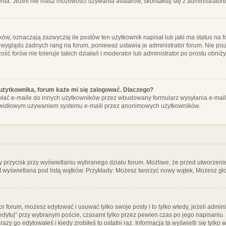
ia. Jeżeli nie masz możliwości używania avatarów, skontaktuj się z administrator
, oznaczają zazwyczaj ile postów ten użytkownik napisał lub jaki ma status na fo
 wyglądu żadnych rang na forum, ponieważ ustawia je administrator forum. Nie pisz
zość forów nie toleruje takich działań i moderator lub administrator po prostu obniż
użytkownika, forum każe mi się zalogować. Dlaczego?
ać e-maile do innych użytkowników przez wbudowany formularz wysyłania e-maili i t
rawidłowym używaniem systemu e-maili przez anonimowych użytkowników.
y przycisk przy wyświetlaniu wybranego działu forum. Możliwe, że przed utworzeni
t wyświetlana pod listą wątków. Przykłady: Możesz tworzyć nowy wątek, Możesz gło
or forum, możesz edytować i usuwać tylko swoje posty i to tylko wtedy, jeżeli admin
edytuj” przy wybranym poście, czasami tylko przez pewien czas po jego napisaniu. J
zy go edytowałeś i kiedy zrobiłeś to ostatni raz. Informacja ta wyświetli się tylko w