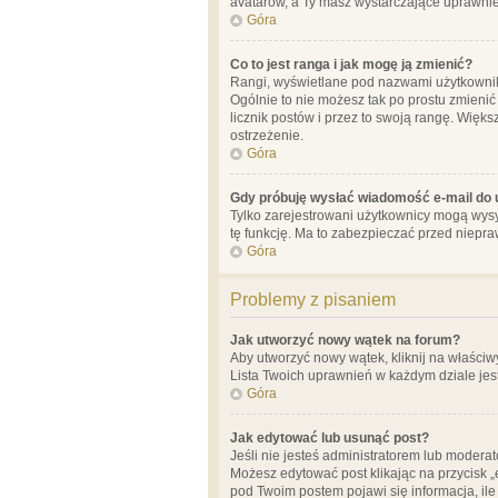
avatarów, a Ty masz wystarczające uprawnien
Góra
Co to jest ranga i jak mogę ją zmienić?
Rangi, wyświetlane pod nazwami użytkowników
Ogólnie to nie możesz tak po prostu zmienić
licznik postów i przez to swoją rangę. Więks
ostrzeżenie.
Góra
Gdy próbuję wysłać wiadomość e-mail do 
Tylko zarejestrowani użytkownicy mogą wysył
tę funkcję. Ma to zabezpieczać przed niep
Góra
Problemy z pisaniem
Jak utworzyć nowy wątek na forum?
Aby utworzyć nowy wątek, kliknij na właściw
Lista Twoich uprawnień w każdym dziale jes
Góra
Jak edytować lub usunąć post?
Jeśli nie jesteś administratorem lub moderat
Możesz edytować post klikając na przycisk „
pod Twoim postem pojawi się informacja, ile ra