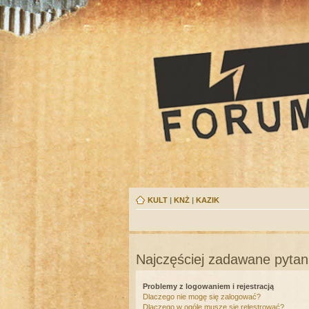
KULT
|
KNŻ
|
KAZIK
Najczęściej zadawane pytan
Problemy z logowaniem i rejestracją
Dlaczego nie mogę się zalogować?
Dlaczego w ogóle muszę się rejestrować?