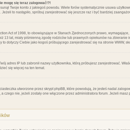
nie mogę się teraz zalogować!?!
sunął Twoje konto z jakiegoś powodu. Wiele forów systematycznie usuwa użytkownik
 Jeżeli to nastąpiło, spróbuj zarejestrować się jeszcze raz i być bardziej zaanga
ction Act of 1998, to obowiązujące w Stanach Zjednoczonych prawo, wymagające, 
 niż 13 lat, miały piśmienną zgodę rodziców lub prawnych opiekunów na zbieranie 
 czy to dotyczy Ciebie jako kogoś próbującego zarejestrować się na stronie WWW, sk
 Twój adres IP lub zabronił nazwy użytkownika, którą próbujesz zarejestrować. Właś
dzieć się więcej na ten temat.
ciasteczka utworzone przez skrypt phpBB, które powodują, że jesteś nadal zalogo
ś, a czego nie, jeżeli zostały one włączone przez administratora forum. Jeżeli mas
ników