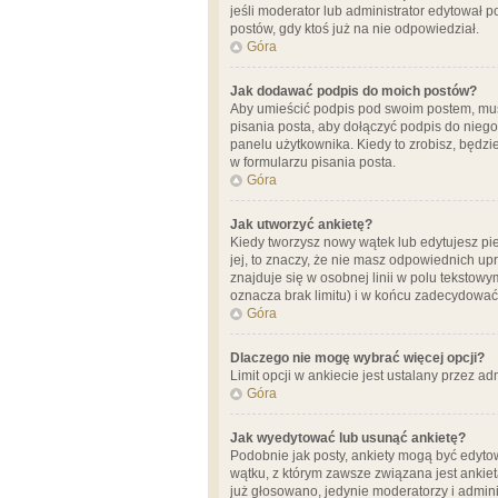
jeśli moderator lub administrator edytował 
postów, gdy ktoś już na nie odpowiedział.
Góra
Jak dodawać podpis do moich postów?
Aby umieścić podpis pod swoim postem, mus
pisania posta, aby dołączyć podpis do nie
panelu użytkownika. Kiedy to zrobisz, będ
w formularzu pisania posta.
Góra
Jak utworzyć ankietę?
Kiedy tworzysz nowy wątek lub edytujesz pier
jej, to znaczy, że nie masz odpowiednich up
znajduje się w osobnej linii w polu tekstow
oznacza brak limitu) i w końcu zadecydować
Góra
Dlaczego nie mogę wybrać więcej opcji?
Limit opcji w ankiecie jest ustalany przez ad
Góra
Jak wyedytować lub usunąć ankietę?
Podobnie jak posty, ankiety mogą być edytow
wątku, z którym zawsze związana jest ankieta
już głosowano, jedynie moderatorzy i admini