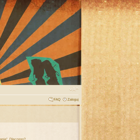
FAQ
Zaloguj
łania”. Dlaczego?