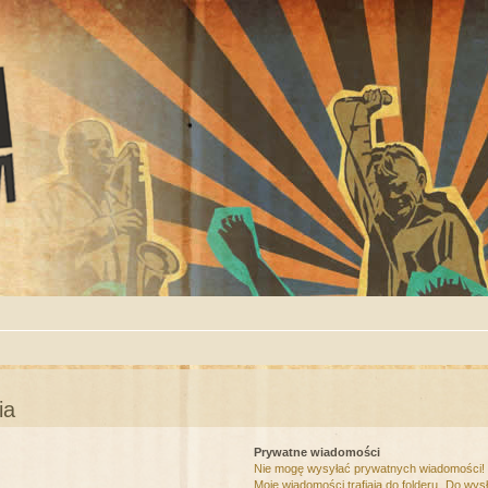
ia
Prywatne wiadomości
Nie mogę wysyłać prywatnych wiadomości!
Moje wiadomości trafiają do folderu „Do wys