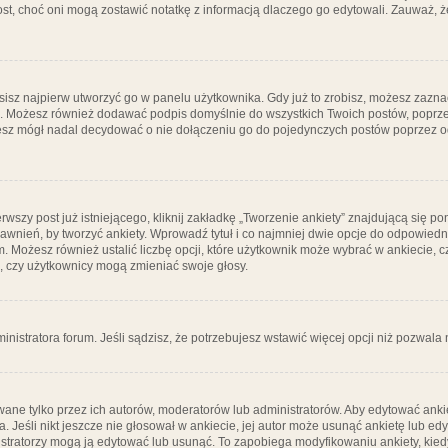
post, choć oni mogą zostawić notatkę z informacją dlaczego go edytowali. Zauważ,
isz najpierw utworzyć go w panelu użytkownika. Gdy już to zrobisz, możesz zazn
go. Możesz również dodawać podpis domyślnie do wszystkich Twoich postów, popr
ziesz mógł nadal decydować o nie dołączeniu go do pojedynczych postów poprzez
wszy post już istniejącego, kliknij zakładkę „Tworzenie ankiety” znajdującą się pon
rawnień, by tworzyć ankiety. Wprowadź tytuł i co najmniej dwie opcje do odpowiedn
ym. Możesz również ustalić liczbę opcji, które użytkownik może wybrać w ankiecie, 
, czy użytkownicy mogą zmieniać swoje głosy.
ministratora forum. Jeśli sądzisz, że potrzebujesz wstawić więcej opcji niż pozwala n
ane tylko przez ich autorów, moderatorów lub administratorów. Aby edytować ankie
. Jeśli nikt jeszcze nie głosował w ankiecie, jej autor może usunąć ankietę lub edy
stratorzy mogą ją edytować lub usunąć. To zapobiega modyfikowaniu ankiety, kiedy 