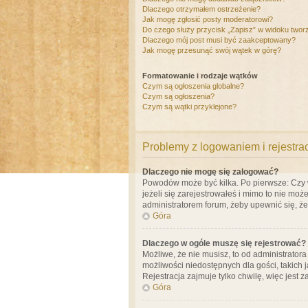
Dlaczego otrzymałem ostrzeżenie?
Jak mogę zgłosić posty moderatorowi?
Do czego służy przycisk „Zapisz” w widoku twor
Dlaczego mój post musi być zaakceptowany?
Jak mogę przesunąć swój wątek w górę?
Formatowanie i rodzaje wątków
Czym są ogłoszenia globalne?
Czym są ogłoszenia?
Czym są wątki przyklejone?
Problemy z logowaniem i rejestra
Dlaczego nie mogę się zalogować?
Powodów może być kilka. Po pierwsze: Czy w 
jeżeli się zarejestrowałeś i mimo to nie moż
administratorem forum, żeby upewnić się, ż
Góra
Dlaczego w ogóle muszę się rejestrować?
Możliwe, że nie musisz, to od administrator
możliwości niedostępnych dla gości, takich 
Rejestracja zajmuje tylko chwilę, więc jest 
Góra