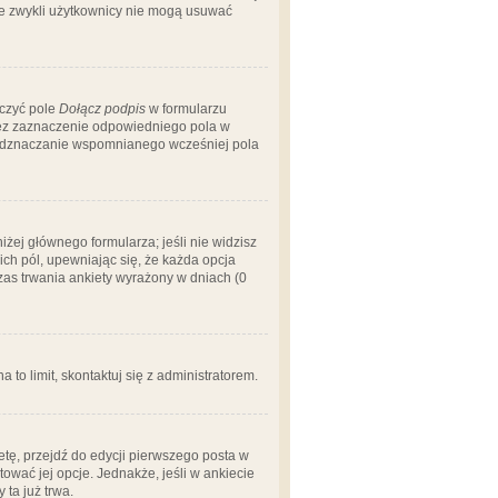
 że zwykli użytkownicy nie mogą usuwać
aczyć pole
Dołącz podpis
w formularzu
zez zaznaczenie odpowiedniego pola w
 odznaczanie wspomnianego wcześniej pola
iżej głównego formularza; jeśli nie widzisz
ich pól, upewniając się, że każda opcja
czas trwania ankiety wyrażony w dniach (0
a to limit, skontaktuj się z administratorem.
tę, przejdź do edycji pierwszego posta w
tować jej opcje. Jednakże, jeśli w ankiecie
ta już trwa.