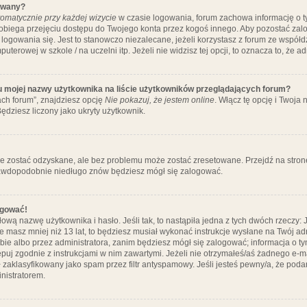
ywany?
omatycznie przy każdej wizycie
w czasie logowania, forum zachowa informację o ty
pobiega przejęciu dostępu do Twojego konta przez kogoś innego. Aby pozostać za
logowania się. Jest to stanowczo niezalecane, jeżeli korzystasz z forum ze współ
uterowej w szkole / na uczelni itp. Jeżeli nie widzisz tej opcji, to oznacza to, że a
u mojej nazwy użytkownika na liście użytkowników przeglądających forum?
ch forum”, znajdziesz opcję
Nie pokazuj, że jestem online
. Włącz tę opcję i Twoja
ędziesz liczony jako ukryty użytkownik.
e zostać odzyskane, ale bez problemu może zostać zresetowane. Przejdź na stronę 
prawdopodobnie niedługo znów będziesz mógł się zalogować.
ogować!
ową nazwę użytkownika i hasło. Jeśli tak, to nastąpiła jedna z tych dwóch rzeczy: 
że masz mniej niż 13 lat, to będziesz musiał wykonać instrukcje wysłane na Twój ad
ie albo przez administratora, zanim będziesz mógł się zalogować; informacja o tym
tępuj zgodnie z instrukcjami w nim zawartymi. Jeżeli nie otrzymałeś/aś żadnego e
 zaklasyfikowany jako spam przez filtr antyspamowy. Jeśli jesteś pewny/a, że poda
nistratorem.