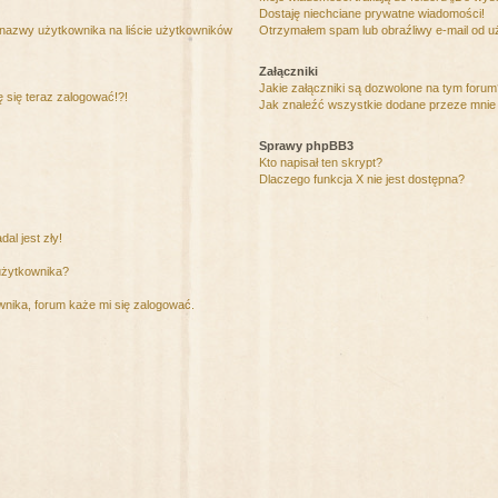
Dostaję niechciane prywatne wiadomości!
 nazwy użytkownika na liście użytkowników
Otrzymałem spam lub obraźliwy e-mail od u
Załączniki
Jakie załączniki są dozwolone na tym foru
ę się teraz zalogować!?!
Jak znaleźć wszystkie dodane przeze mnie 
Sprawy phpBB3
Kto napisał ten skrypt?
Dlaczego funkcja X nie jest dostępna?
al jest zły!
użytkownika?
nika, forum każe mi się zalogować.