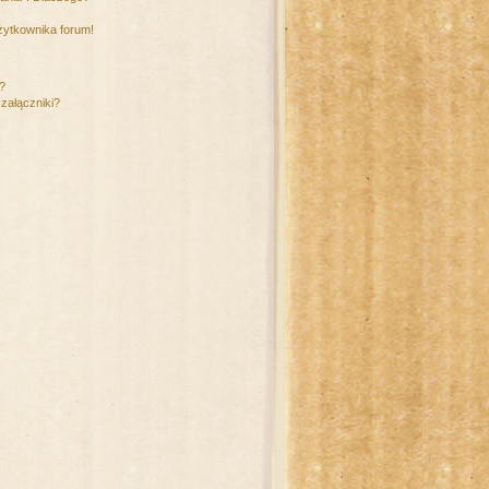
żytkownika forum!
m?
załączniki?