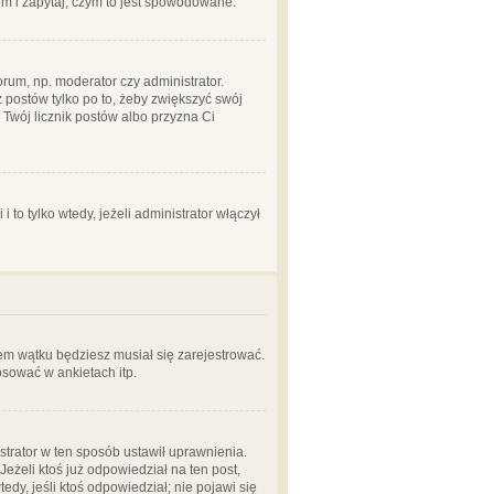
em i zapytaj, czym to jest spowodowane.
rum, np. moderator czy administrator.
 postów tylko po to, żeby zwiększyć swój
y Twój licznik postów albo przyzna Ci
o tylko wtedy, jeżeli administrator włączył
em wątku będziesz musiał się zarejestrować.
sować w ankietach itp.
istrator w ten sposób ustawił uprawnienia.
eżeli ktoś już odpowiedział na ten post,
tedy, jeśli ktoś odpowiedział; nie pojawi się