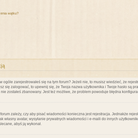
zenia wątku?
cją
ogóle zarejestrowałeś się na tym forum? Jeżeli nie, to musisz wiedzieć, że rejestr
esz się zalogować, to upewnij się, że Twoja nazwa użytkownika i Twoje hasło są praw
e nie zostałeś zbanowany. Jest też możliwe, że problem powoduje błędna konfigura
a forum zależy, czy aby pisać wiadomości konieczna jest rejestracja. Jednakże reje
jak własny avatar, wysyłanie prywatnych wiadomości i e-maili do innych użytkownik
zalecane, abyś ją wykonał.