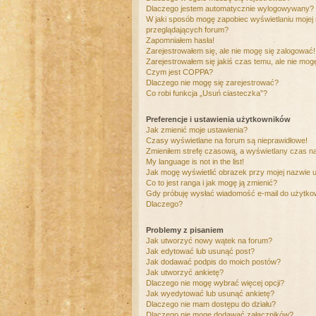
Dlaczego jestem automatycznie wylogowywany?
W jaki sposób mogę zapobiec wyświetlaniu mojej
przeglądających forum?
Zapomniałem hasła!
Zarejestrowałem się, ale nie mogę się zalogować!
Zarejestrowałem się jakiś czas temu, ale nie mog
Czym jest COPPA?
Dlaczego nie mogę się zarejestrować?
Co robi funkcja „Usuń ciasteczka”?
Preferencje i ustawienia użytkowników
Jak zmienić moje ustawienia?
Czasy wyświetlane na forum są nieprawidłowe!
Zmieniłem strefę czasową, a wyświetlany czas nad
My language is not in the list!
Jak mogę wyświetlić obrazek przy mojej nazwie 
Co to jest ranga i jak mogę ją zmienić?
Gdy próbuję wysłać wiadomość e-mail do użytkow
Dlaczego?
Problemy z pisaniem
Jak utworzyć nowy wątek na forum?
Jak edytować lub usunąć post?
Jak dodawać podpis do moich postów?
Jak utworzyć ankietę?
Dlaczego nie mogę wybrać więcej opcji?
Jak wyedytować lub usunąć ankietę?
Dlaczego nie mam dostępu do działu?
Dlaczego nie mogę dodawać załączników?