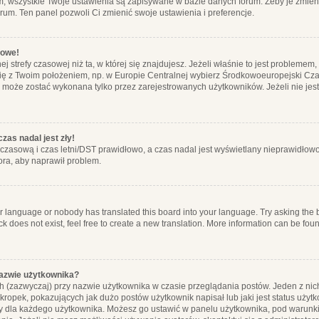
m, wszystkie Twoje ustawienia są zapisywane w bazie danych forum. Żeby je zmieni
orum. Ten panel pozwoli Ci zmienić swoje ustawienia i preferencje.
łowe!
j strefy czasowej niż ta, w której się znajdujesz. Jeżeli właśnie to jest probleme
się z Twoim położeniem, np. w Europie Centralnej wybierz Środkowoeuropejski C
, może zostać wykonana tylko przez zarejestrowanych użytkowników. Jeżeli nie jeste
zas nadal jest zły!
ę czasową i czas letni/DST prawidłowo, a czas nadal jest wyświetlany nieprawidłowo
ora, aby naprawił problem.
ur language or nobody has translated this board into your language. Try asking the bo
 does not exist, feel free to create a new translation. More information can be foun
nazwie użytkownika?
h (zazwyczaj) przy nazwie użytkownika w czasie przeglądania postów. Jeden z nic
ropek, pokazujących jak dużo postów użytkownik napisał lub jaki jest status użyt
alny dla każdego użytkownika. Możesz go ustawić w panelu użytkownika, pod warunki