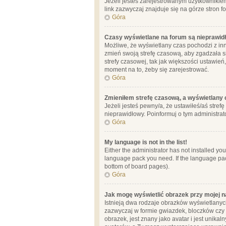
Jeżeli jesteś zarejestrowanym użytkownikie
link zazwyczaj znajduje się na górze stron f
Góra
Czasy wyświetlane na forum są nieprawid
Możliwe, że wyświetlany czas pochodzi z inne
zmień swoją strefę czasową, aby zgadzała 
strefy czasowej, tak jak większości ustawień
moment na to, żeby się zarejestrować.
Góra
Zmieniłem strefę czasową, a wyświetlany c
Jeżeli jesteś pewny/a, że ustawiłeś/aś stref
nieprawidłowy. Poinformuj o tym administrat
Góra
My language is not in the list!
Either the administrator has not installed yo
language pack you need. If the language pack
bottom of board pages).
Góra
Jak mogę wyświetlić obrazek przy mojej 
Istnieją dwa rodzaje obrazków wyświetlanyc
zazwyczaj w formie gwiazdek, bloczków czy k
obrazek, jest znany jako avatar i jest unik