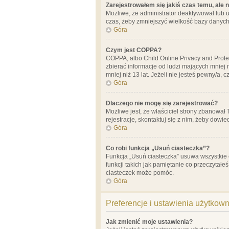
Zarejestrowałem się jakiś czas temu, ale 
Możliwe, że administrator deaktywował lub u
czas, żeby zmniejszyć wielkość bazy danych.
Góra
Czym jest COPPA?
COPPA, albo Child Online Privacy and Prote
zbierać informacje od ludzi mających mniej
mniej niż 13 lat. Jeżeli nie jesteś pewny/a,
Góra
Dlaczego nie mogę się zarejestrować?
Możliwe jest, że właściciel strony zbanował
rejestracje, skontaktuj się z nim, żeby dowie
Góra
Co robi funkcja „Usuń ciasteczka”?
Funkcja „Usuń ciasteczka” usuwa wszystkie 
funkcji takich jak pamiętanie co przeczytałe
ciasteczek może pomóc.
Góra
Preferencje i ustawienia użytkow
Jak zmienić moje ustawienia?