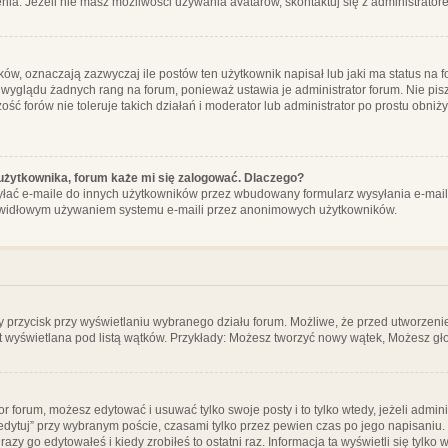
ia. Jeżeli nie masz możliwości używania avatarów, skontaktuj się z administrator
, oznaczają zazwyczaj ile postów ten użytkownik napisał lub jaki ma status na fo
 wyglądu żadnych rang na forum, ponieważ ustawia je administrator forum. Nie pisz
zość forów nie toleruje takich działań i moderator lub administrator po prostu obniż
użytkownika, forum każe mi się zalogować. Dlaczego?
ać e-maile do innych użytkowników przez wbudowany formularz wysyłania e-maili i t
rawidłowym używaniem systemu e-maili przez anonimowych użytkowników.
y przycisk przy wyświetlaniu wybranego działu forum. Możliwe, że przed utworzeni
t wyświetlana pod listą wątków. Przykłady: Możesz tworzyć nowy wątek, Możesz gło
or forum, możesz edytować i usuwać tylko swoje posty i to tylko wtedy, jeżeli admin
edytuj” przy wybranym poście, czasami tylko przez pewien czas po jego napisaniu. J
zy go edytowałeś i kiedy zrobiłeś to ostatni raz. Informacja ta wyświetli się tylko w