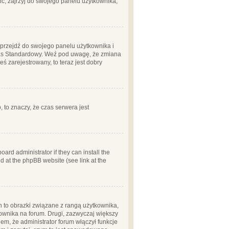
ć, zajrzyj do swojego panelu użytkownika;
m, przejdź do swojego panelu użytkownika i
zas Standardowy. Weź pod uwagę, że zmiana
ś zarejestrowany, to teraz jest dobry
, to znaczy, że czas serwera jest
ard administrator if they can install the
d at the phpBB website (see link at the
h to obrazki związane z rangą użytkownika,
kownika na forum. Drugi, zazwyczaj większy
em, że administrator forum włączył funkcje