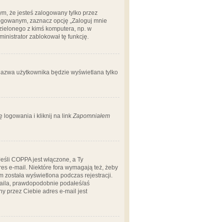
m, że jesteś zalogowany tylko przez
logowanym, zaznacz opcję „Zaloguj mnie
dzielonego z kimś komputera, np. w
dministrator zablokował tę funkcję.
 nazwa użytkownika będzie wyświetlana tylko
logowania i kliknij na link
Zapomniałem
Jeśli COPPA jest włączone, a Ty
res e-mail. Niektóre fora wymagają też, żeby
 została wyświetlona podczas rejestracji.
-maila, prawdopodobnie podałeś/aś
ny przez Ciebie adres e-mail jest