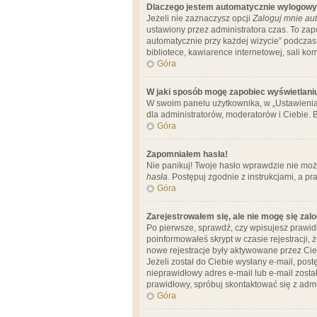
Dlaczego jestem automatycznie wylogow
Jeżeli nie zaznaczysz opcji
Zaloguj mnie aut
ustawiony przez administratora czas. To za
automatycznie przy każdej wizycie” podczas 
bibliotece, kawiarence internetowej, sali komp
Góra
W jaki sposób mogę zapobiec wyświetlani
W swoim panelu użytkownika, w „Ustawienia
dla administratorów, moderatorów i Ciebie. B
Góra
Zapomniałem hasła!
Nie panikuj! Twoje hasło wprawdzie nie moż
hasła
. Postępuj zgodnie z instrukcjami, a 
Góra
Zarejestrowałem się, ale nie mogę się zal
Po pierwsze, sprawdź, czy wpisujesz prawidł
poinformowałeś skrypt w czasie rejestracji, 
nowe rejestracje były aktywowane przez Cieb
Jeżeli został do Ciebie wysłany e-mail, pos
nieprawidłowy adres e-mail lub e-mail został
prawidłowy, spróbuj skontaktować się z admi
Góra