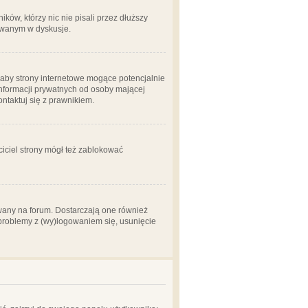
ów, którzy nic nie pisali przez dłuższy
żowanym w dyskusje.
aby strony internetowe mogące potencjalnie
informacji prywatnych od osoby mającej
ontaktuj się z prawnikiem.
ciciel strony mógł też zablokować
wany na forum. Dostarczają one również
z problemy z (wy)logowaniem się, usunięcie