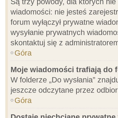
Są trzy powody, dla których n
wiadomości: nie jesteś zarejest
forum wyłączył prywatne wiadom
wysyłanie prywatnych wiadomości
skontaktuj się z administratore
Góra
Moje wiadomości trafiają do 
W folderze „Do wysłania” znajdu
jeszcze odczytane przez odbior
Góra
Dostaję niechciane prywatne