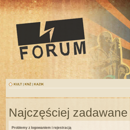
KULT
|
KNŻ
|
KAZIK
Najczęściej zadawane 
Problemy z logowaniem i rejestracją