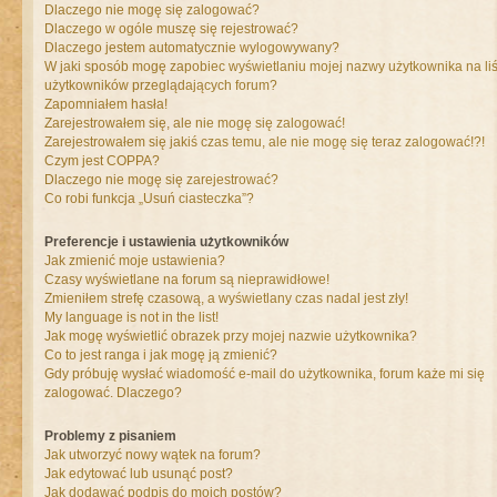
Dlaczego nie mogę się zalogować?
Dlaczego w ogóle muszę się rejestrować?
Dlaczego jestem automatycznie wylogowywany?
W jaki sposób mogę zapobiec wyświetlaniu mojej nazwy użytkownika na liś
użytkowników przeglądających forum?
Zapomniałem hasła!
Zarejestrowałem się, ale nie mogę się zalogować!
Zarejestrowałem się jakiś czas temu, ale nie mogę się teraz zalogować!?!
Czym jest COPPA?
Dlaczego nie mogę się zarejestrować?
Co robi funkcja „Usuń ciasteczka”?
Preferencje i ustawienia użytkowników
Jak zmienić moje ustawienia?
Czasy wyświetlane na forum są nieprawidłowe!
Zmieniłem strefę czasową, a wyświetlany czas nadal jest zły!
My language is not in the list!
Jak mogę wyświetlić obrazek przy mojej nazwie użytkownika?
Co to jest ranga i jak mogę ją zmienić?
Gdy próbuję wysłać wiadomość e-mail do użytkownika, forum każe mi się
zalogować. Dlaczego?
Problemy z pisaniem
Jak utworzyć nowy wątek na forum?
Jak edytować lub usunąć post?
Jak dodawać podpis do moich postów?