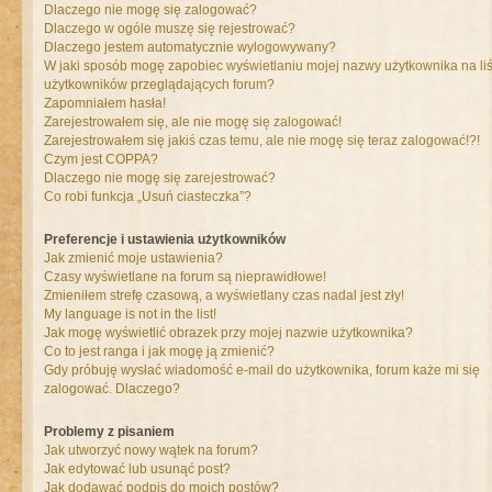
Dlaczego nie mogę się zalogować?
Dlaczego w ogóle muszę się rejestrować?
Dlaczego jestem automatycznie wylogowywany?
W jaki sposób mogę zapobiec wyświetlaniu mojej nazwy użytkownika na liś
użytkowników przeglądających forum?
Zapomniałem hasła!
Zarejestrowałem się, ale nie mogę się zalogować!
Zarejestrowałem się jakiś czas temu, ale nie mogę się teraz zalogować!?!
Czym jest COPPA?
Dlaczego nie mogę się zarejestrować?
Co robi funkcja „Usuń ciasteczka”?
Preferencje i ustawienia użytkowników
Jak zmienić moje ustawienia?
Czasy wyświetlane na forum są nieprawidłowe!
Zmieniłem strefę czasową, a wyświetlany czas nadal jest zły!
My language is not in the list!
Jak mogę wyświetlić obrazek przy mojej nazwie użytkownika?
Co to jest ranga i jak mogę ją zmienić?
Gdy próbuję wysłać wiadomość e-mail do użytkownika, forum każe mi się
zalogować. Dlaczego?
Problemy z pisaniem
Jak utworzyć nowy wątek na forum?
Jak edytować lub usunąć post?
Jak dodawać podpis do moich postów?