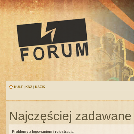
KULT
|
KNŻ
|
KAZIK
Najczęściej zadawane 
Problemy z logowaniem i rejestracją