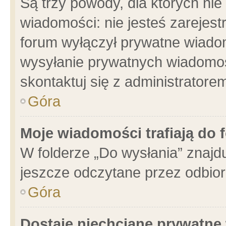
Są trzy powody, dla których n
wiadomości: nie jesteś zarejest
forum wyłączył prywatne wiadom
wysyłanie prywatnych wiadomości
skontaktuj się z administratore
Góra
Moje wiadomości trafiają do 
W folderze „Do wysłania” znajdu
jeszcze odczytane przez odbior
Góra
Dostaję niechciane prywatne