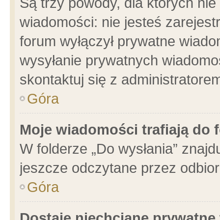
Są trzy powody, dla których n
wiadomości: nie jesteś zarejest
forum wyłączył prywatne wiadom
wysyłanie prywatnych wiadomości
skontaktuj się z administratore
Góra
Moje wiadomości trafiają do 
W folderze „Do wysłania” znajdu
jeszcze odczytane przez odbior
Góra
Dostaję niechciane prywatne