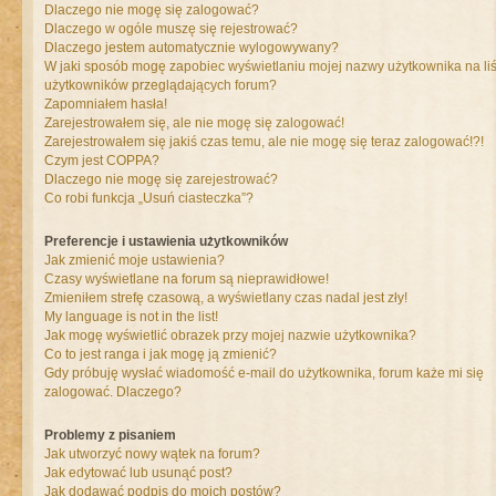
Dlaczego nie mogę się zalogować?
Dlaczego w ogóle muszę się rejestrować?
Dlaczego jestem automatycznie wylogowywany?
W jaki sposób mogę zapobiec wyświetlaniu mojej nazwy użytkownika na liś
użytkowników przeglądających forum?
Zapomniałem hasła!
Zarejestrowałem się, ale nie mogę się zalogować!
Zarejestrowałem się jakiś czas temu, ale nie mogę się teraz zalogować!?!
Czym jest COPPA?
Dlaczego nie mogę się zarejestrować?
Co robi funkcja „Usuń ciasteczka”?
Preferencje i ustawienia użytkowników
Jak zmienić moje ustawienia?
Czasy wyświetlane na forum są nieprawidłowe!
Zmieniłem strefę czasową, a wyświetlany czas nadal jest zły!
My language is not in the list!
Jak mogę wyświetlić obrazek przy mojej nazwie użytkownika?
Co to jest ranga i jak mogę ją zmienić?
Gdy próbuję wysłać wiadomość e-mail do użytkownika, forum każe mi się
zalogować. Dlaczego?
Problemy z pisaniem
Jak utworzyć nowy wątek na forum?
Jak edytować lub usunąć post?
Jak dodawać podpis do moich postów?