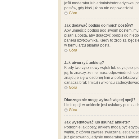
jeśli moderator lub administrator edytował 
postów, gdy ktoś już na nie odpowiedział.
Góra
Jak dodawać podpis do moich postów?
Aby umieścić podpis pod swoim postem, mus
pisania posta, aby dołączyć podpis do nie
panelu użytkownika. Kiedy to zrobisz, będ
w formularzu pisania posta.
Góra
Jak utworzyć ankietę?
Kiedy tworzysz nowy wątek lub edytujesz pier
jej, to znaczy, że nie masz odpowiednich up
znajduje się w osobnej linii w polu tekstow
oznacza brak limitu) i w końcu zadecydować
Góra
Dlaczego nie mogę wybrać więcej opcji?
Limit opcji w ankiecie jest ustalany przez ad
Góra
Jak wyedytować lub usunąć ankietę?
Podobnie jak posty, ankiety mogą być edytow
wątku, z którym zawsze związana jest ankieta
już głosowano, jedynie moderatorzy i admini