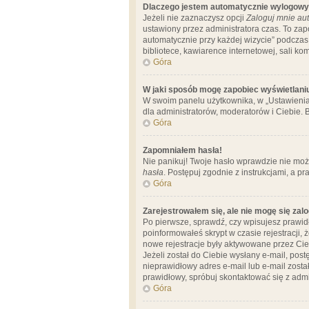
Dlaczego jestem automatycznie wylogow
Jeżeli nie zaznaczysz opcji
Zaloguj mnie aut
ustawiony przez administratora czas. To za
automatycznie przy każdej wizycie” podczas 
bibliotece, kawiarence internetowej, sali komp
Góra
W jaki sposób mogę zapobiec wyświetlani
W swoim panelu użytkownika, w „Ustawienia
dla administratorów, moderatorów i Ciebie. B
Góra
Zapomniałem hasła!
Nie panikuj! Twoje hasło wprawdzie nie moż
hasła
. Postępuj zgodnie z instrukcjami, a 
Góra
Zarejestrowałem się, ale nie mogę się zal
Po pierwsze, sprawdź, czy wpisujesz prawidł
poinformowałeś skrypt w czasie rejestracji, 
nowe rejestracje były aktywowane przez Cieb
Jeżeli został do Ciebie wysłany e-mail, pos
nieprawidłowy adres e-mail lub e-mail został
prawidłowy, spróbuj skontaktować się z admi
Góra