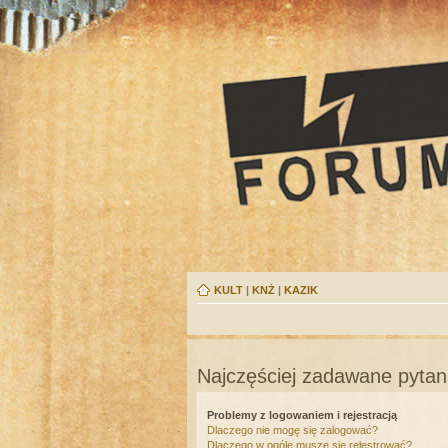
KULT
|
KNŻ
|
KAZIK
Najczęściej zadawane pytan
Problemy z logowaniem i rejestracją
Dlaczego nie mogę się zalogować?
Dlaczego w ogóle muszę się rejestrować?