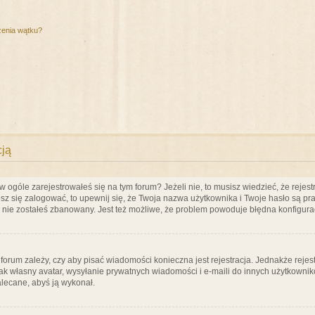
zenia wątku?
cją
ogóle zarejestrowałeś się na tym forum? Jeżeli nie, to musisz wiedzieć, że rejestr
esz się zalogować, to upewnij się, że Twoja nazwa użytkownika i Twoje hasło są praw
e nie zostałeś zbanowany. Jest też możliwe, że problem powoduje błędna konfigura
a forum zależy, czy aby pisać wiadomości konieczna jest rejestracja. Jednakże reje
jak własny avatar, wysyłanie prywatnych wiadomości i e-maili do innych użytkownik
zalecane, abyś ją wykonał.