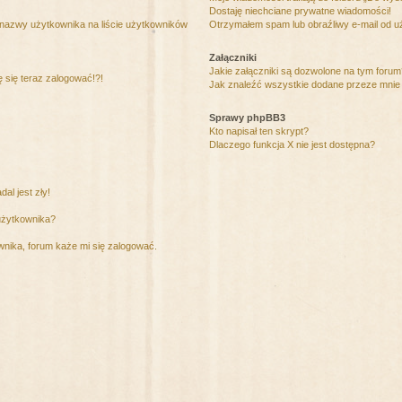
Dostaję niechciane prywatne wiadomości!
 nazwy użytkownika na liście użytkowników
Otrzymałem spam lub obraźliwy e-mail od u
Załączniki
Jakie załączniki są dozwolone na tym foru
ę się teraz zalogować!?!
Jak znaleźć wszystkie dodane przeze mnie 
Sprawy phpBB3
Kto napisał ten skrypt?
Dlaczego funkcja X nie jest dostępna?
al jest zły!
użytkownika?
nika, forum każe mi się zalogować.