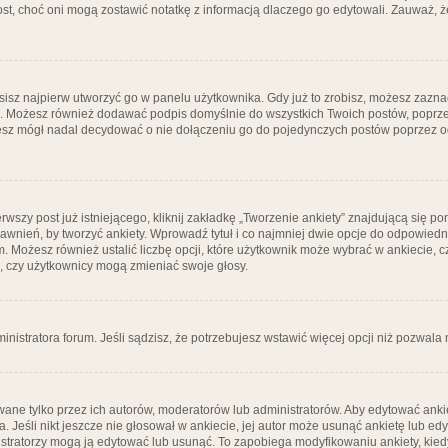
post, choć oni mogą zostawić notatkę z informacją dlaczego go edytowali. Zauważ,
isz najpierw utworzyć go w panelu użytkownika. Gdy już to zrobisz, możesz zazn
go. Możesz również dodawać podpis domyślnie do wszystkich Twoich postów, popr
ziesz mógł nadal decydować o nie dołączeniu go do pojedynczych postów poprzez
wszy post już istniejącego, kliknij zakładkę „Tworzenie ankiety” znajdującą się pon
rawnień, by tworzyć ankiety. Wprowadź tytuł i co najmniej dwie opcje do odpowiedn
ym. Możesz również ustalić liczbę opcji, które użytkownik może wybrać w ankiecie, 
, czy użytkownicy mogą zmieniać swoje głosy.
ministratora forum. Jeśli sądzisz, że potrzebujesz wstawić więcej opcji niż pozwala n
ane tylko przez ich autorów, moderatorów lub administratorów. Aby edytować ankie
. Jeśli nikt jeszcze nie głosował w ankiecie, jej autor może usunąć ankietę lub edy
stratorzy mogą ją edytować lub usunąć. To zapobiega modyfikowaniu ankiety, kiedy 