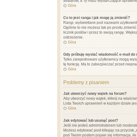
avatarów, a Ty masz wystarczające uprawnien
Góra
Co to jest ranga i jak mogę ją zmienić?
Rangi, wyświetlane pod nazwami użytkowników
Ogólnie to nie możesz tak po prostu zmienić
licznik postów i przez to swoją rangę. Więks
ostrzeżenie.
Góra
Gdy próbuję wysłać wiadomość e-mail do 
Tylko zarejestrowani użytkownicy mogą wysył
tę funkcję. Ma to zabezpieczać przed niep
Góra
Problemy z pisaniem
Jak utworzyć nowy wątek na forum?
Aby utworzyć nowy wątek, kliknij na właściw
Lista Twoich uprawnień w każdym dziale jes
Góra
Jak edytować lub usunąć post?
Jeśli nie jesteś administratorem lub moderat
Możesz edytować post klikając na przycisk „
pod Twoim postem pojawi się informacja, ile ra