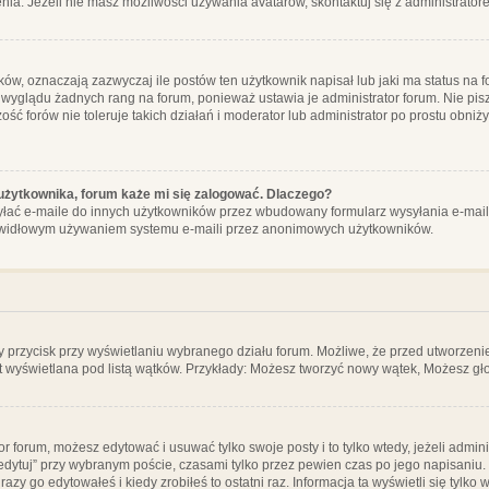
ia. Jeżeli nie masz możliwości używania avatarów, skontaktuj się z administrator
, oznaczają zazwyczaj ile postów ten użytkownik napisał lub jaki ma status na fo
 wyglądu żadnych rang na forum, ponieważ ustawia je administrator forum. Nie pisz
zość forów nie toleruje takich działań i moderator lub administrator po prostu obniż
użytkownika, forum każe mi się zalogować. Dlaczego?
ać e-maile do innych użytkowników przez wbudowany formularz wysyłania e-maili i t
rawidłowym używaniem systemu e-maili przez anonimowych użytkowników.
y przycisk przy wyświetlaniu wybranego działu forum. Możliwe, że przed utworzeni
t wyświetlana pod listą wątków. Przykłady: Możesz tworzyć nowy wątek, Możesz gło
or forum, możesz edytować i usuwać tylko swoje posty i to tylko wtedy, jeżeli admin
edytuj” przy wybranym poście, czasami tylko przez pewien czas po jego napisaniu. J
zy go edytowałeś i kiedy zrobiłeś to ostatni raz. Informacja ta wyświetli się tylko w