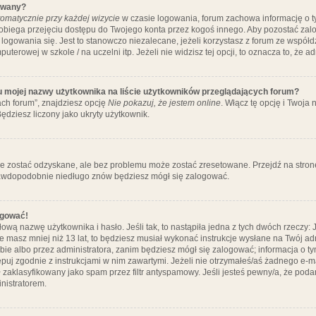
ywany?
omatycznie przy każdej wizycie
w czasie logowania, forum zachowa informację o ty
pobiega przejęciu dostępu do Twojego konta przez kogoś innego. Aby pozostać za
logowania się. Jest to stanowczo niezalecane, jeżeli korzystasz z forum ze współ
uterowej w szkole / na uczelni itp. Jeżeli nie widzisz tej opcji, to oznacza to, że a
u mojej nazwy użytkownika na liście użytkowników przeglądających forum?
ch forum”, znajdziesz opcję
Nie pokazuj, że jestem online
. Włącz tę opcję i Twoja
ędziesz liczony jako ukryty użytkownik.
e zostać odzyskane, ale bez problemu może zostać zresetowane. Przejdź na stronę 
prawdopodobnie niedługo znów będziesz mógł się zalogować.
ogować!
ową nazwę użytkownika i hasło. Jeśli tak, to nastąpiła jedna z tych dwóch rzeczy: 
że masz mniej niż 13 lat, to będziesz musiał wykonać instrukcje wysłane na Twój ad
ie albo przez administratora, zanim będziesz mógł się zalogować; informacja o tym
tępuj zgodnie z instrukcjami w nim zawartymi. Jeżeli nie otrzymałeś/aś żadnego e
 zaklasyfikowany jako spam przez filtr antyspamowy. Jeśli jesteś pewny/a, że poda
nistratorem.