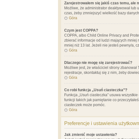
Zarejestrowałem się jakiś czas temu, ale 
Możliwe, że administrator deaktywował lub u
czas, żeby zmniejszyć wielkość bazy danych.
Góra
Czym jest COPPA?
COPPA, albo Child Online Privacy and Prote
zbierać informacje od ludzi mających mniej
mniej niż 13 lat. Jeżeli nie jesteś pewny/a,
Góra
Dlaczego nie mogę się zarejestrować?
Możliwe jest, że właściciel strony zbanował
rejestracje, skontaktuj się z nim, żeby dowie
Góra
Co robi funkcja „Usuń ciasteczka”?
Funkcja „Usuń ciasteczka” usuwa wszystkie 
funkcji takich jak pamiętanie co przeczytałe
ciasteczek może pomóc.
Góra
Preferencje i ustawienia użytkow
Jak zmienić moje ustawienia?