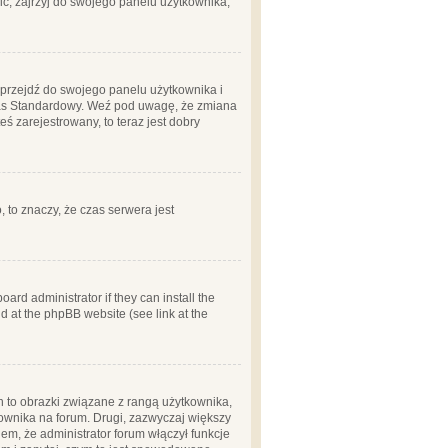
ć, zajrzyj do swojego panelu użytkownika;
m, przejdź do swojego panelu użytkownika i
zas Standardowy. Weź pod uwagę, że zmiana
ś zarejestrowany, to teraz jest dobry
, to znaczy, że czas serwera jest
ard administrator if they can install the
d at the phpBB website (see link at the
h to obrazki związane z rangą użytkownika,
kownika na forum. Drugi, zazwyczaj większy
em, że administrator forum włączył funkcje