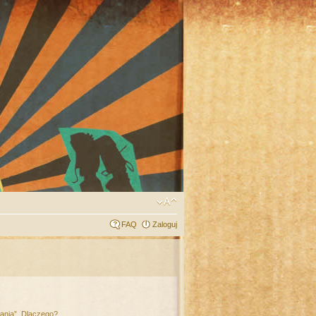
FAQ
Zaloguj
łania”. Dlaczego?