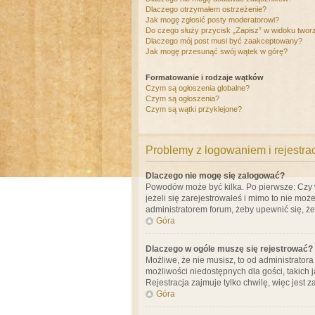
Dlaczego otrzymałem ostrzeżenie?
Jak mogę zgłosić posty moderatorowi?
Do czego służy przycisk „Zapisz” w widoku twor
Dlaczego mój post musi być zaakceptowany?
Jak mogę przesunąć swój wątek w górę?
Formatowanie i rodzaje wątków
Czym są ogłoszenia globalne?
Czym są ogłoszenia?
Czym są wątki przyklejone?
Problemy z logowaniem i rejestra
Dlaczego nie mogę się zalogować?
Powodów może być kilka. Po pierwsze: Czy w 
jeżeli się zarejestrowałeś i mimo to nie moż
administratorem forum, żeby upewnić się, ż
Góra
Dlaczego w ogóle muszę się rejestrować?
Możliwe, że nie musisz, to od administrator
możliwości niedostępnych dla gości, takich 
Rejestracja zajmuje tylko chwilę, więc jest 
Góra