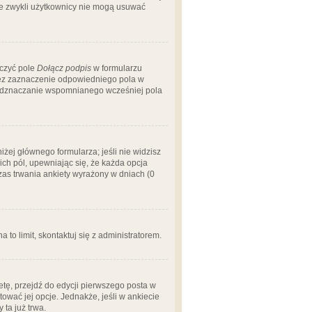
 że zwykli użytkownicy nie mogą usuwać
aczyć pole
Dołącz podpis
w formularzu
zez zaznaczenie odpowiedniego pola w
 odznaczanie wspomnianego wcześniej pola
iżej głównego formularza; jeśli nie widzisz
ich pól, upewniając się, że każda opcja
czas trwania ankiety wyrażony w dniach (0
a to limit, skontaktuj się z administratorem.
tę, przejdź do edycji pierwszego posta w
tować jej opcje. Jednakże, jeśli w ankiecie
ta już trwa.