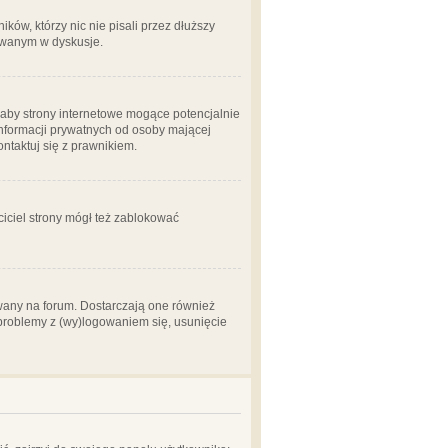
ów, którzy nic nie pisali przez dłuższy
żowanym w dyskusje.
aby strony internetowe mogące potencjalnie
informacji prywatnych od osoby mającej
ontaktuj się z prawnikiem.
ciciel strony mógł też zablokować
wany na forum. Dostarczają one również
z problemy z (wy)logowaniem się, usunięcie