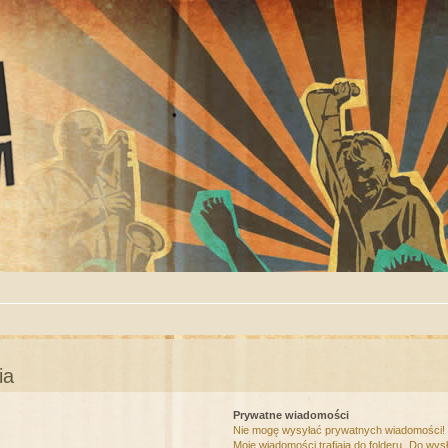
ia
Prywatne wiadomości
Nie mogę wysyłać prywatnych wiadomości!
Moje wiadomości trafiają do folderu „Do wys