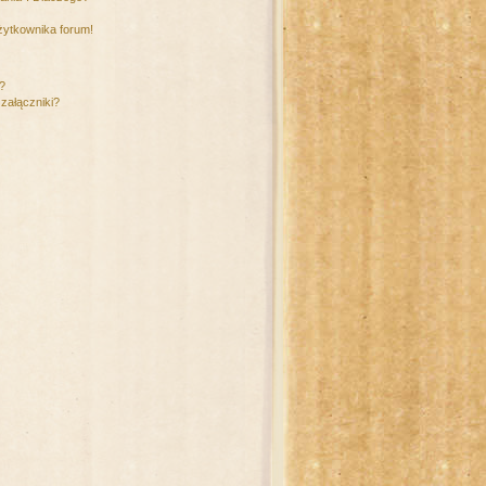
żytkownika forum!
m?
załączniki?