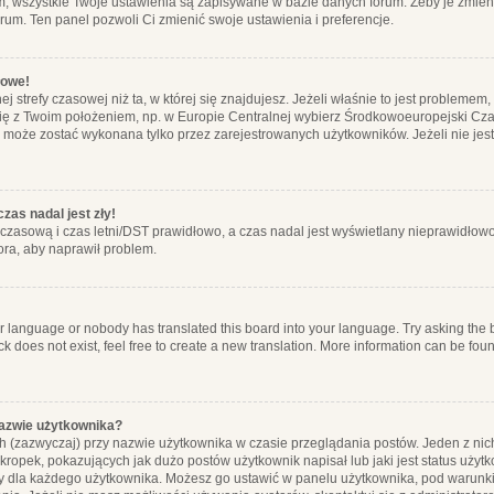
m, wszystkie Twoje ustawienia są zapisywane w bazie danych forum. Żeby je zmieni
orum. Ten panel pozwoli Ci zmienić swoje ustawienia i preferencje.
łowe!
j strefy czasowej niż ta, w której się znajdujesz. Jeżeli właśnie to jest probleme
się z Twoim położeniem, np. w Europie Centralnej wybierz Środkowoeuropejski C
, może zostać wykonana tylko przez zarejestrowanych użytkowników. Jeżeli nie jeste
zas nadal jest zły!
ę czasową i czas letni/DST prawidłowo, a czas nadal jest wyświetlany nieprawidłowo
ora, aby naprawił problem.
ur language or nobody has translated this board into your language. Try asking the bo
 does not exist, feel free to create a new translation. More information can be foun
nazwie użytkownika?
h (zazwyczaj) przy nazwie użytkownika w czasie przeglądania postów. Jeden z nic
ropek, pokazujących jak dużo postów użytkownik napisał lub jaki jest status użyt
alny dla każdego użytkownika. Możesz go ustawić w panelu użytkownika, pod warunki