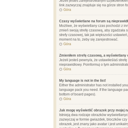
Jeżeli jesteś zarejestrowanym użytkownikie
link zazwyczaj znajduje się na górze stron f
Góra
Czasy wyświetlane na forum są nieprawid
Możliwe, że wyświetlany czas pochodzi z inne
zmień swoją strefę czasową, aby zgadzała 
strefy czasowej, tak jak większości ustawień
moment na to, żeby się zarejestrować.
Góra
Zmieniłem strefę czasową, a wyświetlany c
Jeżeli jesteś pewny/a, że ustawiłeś/aś stref
nieprawidłowy. Poinformuj o tym administrat
Góra
My language is not in the list!
Either the administrator has not installed yo
language pack you need. If the language pack
bottom of board pages).
Góra
Jak mogę wyświetlić obrazek przy mojej 
Istnieją dwa rodzaje obrazków wyświetlanyc
zazwyczaj w formie gwiazdek, bloczków czy k
obrazek, jest znany jako avatar i jest unik