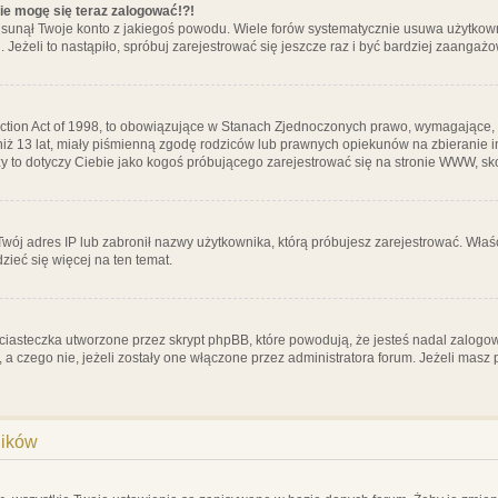
nie mogę się teraz zalogować!?!
sunął Twoje konto z jakiegoś powodu. Wiele forów systematycznie usuwa użytkownik
 Jeżeli to nastąpiło, spróbuj zarejestrować się jeszcze raz i być bardziej zaanga
ction Act of 1998, to obowiązujące w Stanach Zjednoczonych prawo, wymagające, 
 niż 13 lat, miały piśmienną zgodę rodziców lub prawnych opiekunów na zbieranie 
 czy to dotyczy Ciebie jako kogoś próbującego zarejestrować się na stronie WWW, sk
 Twój adres IP lub zabronił nazwy użytkownika, którą próbujesz zarejestrować. Właś
dzieć się więcej na ten temat.
ciasteczka utworzone przez skrypt phpBB, które powodują, że jesteś nadal zalogo
ś, a czego nie, jeżeli zostały one włączone przez administratora forum. Jeżeli mas
ników