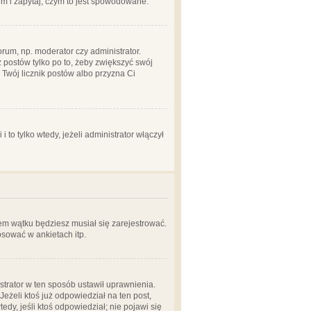
em i zapytaj, czym to jest spowodowane.
rum, np. moderator czy administrator.
 postów tylko po to, żeby zwiększyć swój
y Twój licznik postów albo przyzna Ci
o tylko wtedy, jeżeli administrator włączył
em wątku będziesz musiał się zarejestrować.
sować w ankietach itp.
istrator w ten sposób ustawił uprawnienia.
eżeli ktoś już odpowiedział na ten post,
tedy, jeśli ktoś odpowiedział; nie pojawi się