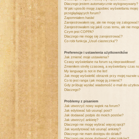
Dlaczego jestem automatycznie wylogowywany?
W jaki sposób mogę zapobiec wyświetlaniu mojej
przeglądających forum?
Zapomniałem hasła!
Zarejestrowałem się, ale nie mogę się zalogować!
Zarejestrowałem się jakiś czas temu, ale nie mog
Czym jest COPPA?
Dlaczego nie mogę się zarejestrować?
Co robi funkcja „Usuń ciasteczka”?
Preferencje i ustawienia użytkowników
Jak zmienić moje ustawienia?
Czasy wyświetlane na forum są nieprawidłowe!
Zmieniłem strefę czasową, a wyświetlany czas nad
My language is not in the list!
Jak mogę wyświetlić obrazek przy mojej nazwie 
Co to jest ranga i jak mogę ją zmienić?
Gdy próbuję wysłać wiadomość e-mail do użytkow
Dlaczego?
Problemy z pisaniem
Jak utworzyć nowy wątek na forum?
Jak edytować lub usunąć post?
Jak dodawać podpis do moich postów?
Jak utworzyć ankietę?
Dlaczego nie mogę wybrać więcej opcji?
Jak wyedytować lub usunąć ankietę?
Dlaczego nie mam dostępu do działu?
Dlaczego nie mogę dodawać załączników?