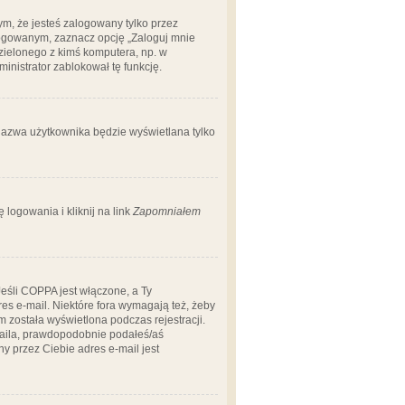
m, że jesteś zalogowany tylko przez
logowanym, zaznacz opcję „Zaloguj mnie
dzielonego z kimś komputera, np. w
dministrator zablokował tę funkcję.
 nazwa użytkownika będzie wyświetlana tylko
logowania i kliknij na link
Zapomniałem
Jeśli COPPA jest włączone, a Ty
res e-mail. Niektóre fora wymagają też, żeby
 została wyświetlona podczas rejestracji.
-maila, prawdopodobnie podałeś/aś
ny przez Ciebie adres e-mail jest