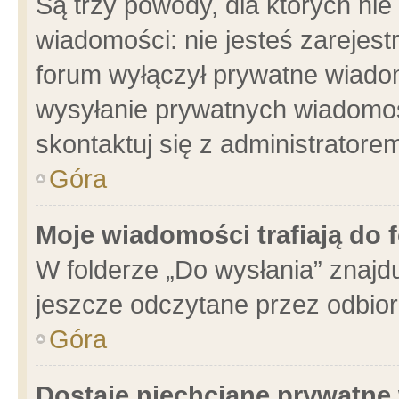
Są trzy powody, dla których n
wiadomości: nie jesteś zarejest
forum wyłączył prywatne wiadom
wysyłanie prywatnych wiadomości
skontaktuj się z administratore
Góra
Moje wiadomości trafiają do 
W folderze „Do wysłania” znajdu
jeszcze odczytane przez odbior
Góra
Dostaję niechciane prywatne