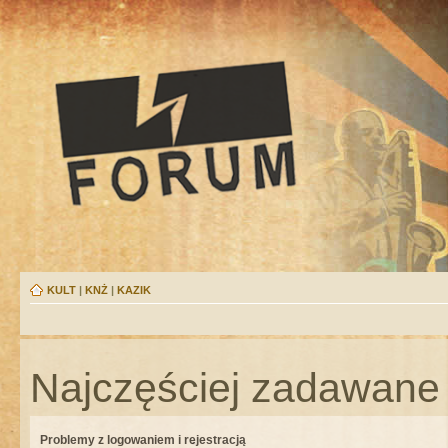
KULT
|
KNŻ
|
KAZIK
Najczęściej zadawane 
Problemy z logowaniem i rejestracją