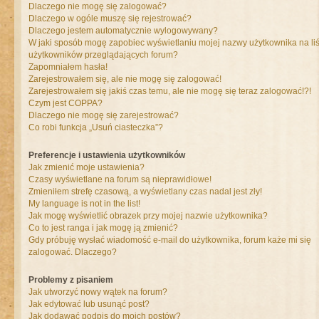
Dlaczego nie mogę się zalogować?
Dlaczego w ogóle muszę się rejestrować?
Dlaczego jestem automatycznie wylogowywany?
W jaki sposób mogę zapobiec wyświetlaniu mojej nazwy użytkownika na liś
użytkowników przeglądających forum?
Zapomniałem hasła!
Zarejestrowałem się, ale nie mogę się zalogować!
Zarejestrowałem się jakiś czas temu, ale nie mogę się teraz zalogować!?!
Czym jest COPPA?
Dlaczego nie mogę się zarejestrować?
Co robi funkcja „Usuń ciasteczka”?
Preferencje i ustawienia użytkowników
Jak zmienić moje ustawienia?
Czasy wyświetlane na forum są nieprawidłowe!
Zmieniłem strefę czasową, a wyświetlany czas nadal jest zły!
My language is not in the list!
Jak mogę wyświetlić obrazek przy mojej nazwie użytkownika?
Co to jest ranga i jak mogę ją zmienić?
Gdy próbuję wysłać wiadomość e-mail do użytkownika, forum każe mi się
zalogować. Dlaczego?
Problemy z pisaniem
Jak utworzyć nowy wątek na forum?
Jak edytować lub usunąć post?
Jak dodawać podpis do moich postów?