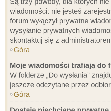
Są trzy powody, dla których n
wiadomości: nie jesteś zarejest
forum wyłączył prywatne wiadom
wysyłanie prywatnych wiadomości
skontaktuj się z administratore
Góra
Moje wiadomości trafiają do 
W folderze „Do wysłania” znajdu
jeszcze odczytane przez odbior
Góra
Dostaję niechciane prywatne