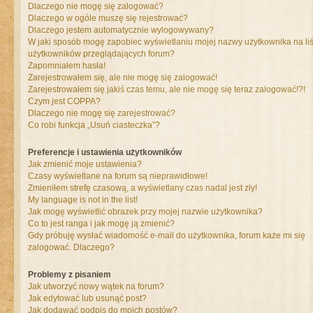
Dlaczego nie mogę się zalogować?
Dlaczego w ogóle muszę się rejestrować?
Dlaczego jestem automatycznie wylogowywany?
W jaki sposób mogę zapobiec wyświetlaniu mojej nazwy użytkownika na liś
użytkowników przeglądających forum?
Zapomniałem hasła!
Zarejestrowałem się, ale nie mogę się zalogować!
Zarejestrowałem się jakiś czas temu, ale nie mogę się teraz zalogować!?!
Czym jest COPPA?
Dlaczego nie mogę się zarejestrować?
Co robi funkcja „Usuń ciasteczka”?
Preferencje i ustawienia użytkowników
Jak zmienić moje ustawienia?
Czasy wyświetlane na forum są nieprawidłowe!
Zmieniłem strefę czasową, a wyświetlany czas nadal jest zły!
My language is not in the list!
Jak mogę wyświetlić obrazek przy mojej nazwie użytkownika?
Co to jest ranga i jak mogę ją zmienić?
Gdy próbuję wysłać wiadomość e-mail do użytkownika, forum każe mi się
zalogować. Dlaczego?
Problemy z pisaniem
Jak utworzyć nowy wątek na forum?
Jak edytować lub usunąć post?
Jak dodawać podpis do moich postów?