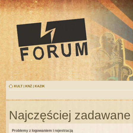
KULT
|
KNŻ
|
KAZIK
Najczęściej zadawane 
Problemy z logowaniem i rejestracją