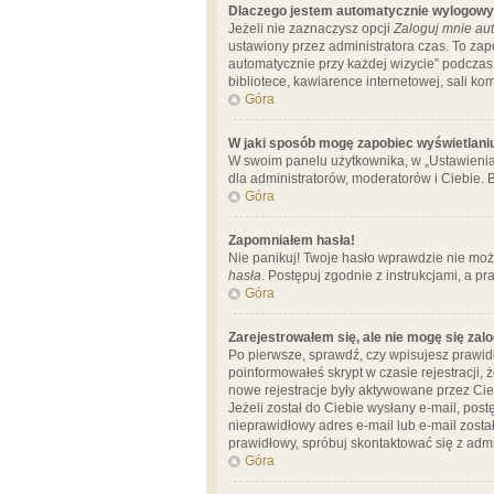
Dlaczego jestem automatycznie wylogow
Jeżeli nie zaznaczysz opcji
Zaloguj mnie aut
ustawiony przez administratora czas. To za
automatycznie przy każdej wizycie” podczas 
bibliotece, kawiarence internetowej, sali komp
Góra
W jaki sposób mogę zapobiec wyświetlani
W swoim panelu użytkownika, w „Ustawienia
dla administratorów, moderatorów i Ciebie. B
Góra
Zapomniałem hasła!
Nie panikuj! Twoje hasło wprawdzie nie moż
hasła
. Postępuj zgodnie z instrukcjami, a 
Góra
Zarejestrowałem się, ale nie mogę się zal
Po pierwsze, sprawdź, czy wpisujesz prawidł
poinformowałeś skrypt w czasie rejestracji, 
nowe rejestracje były aktywowane przez Cieb
Jeżeli został do Ciebie wysłany e-mail, pos
nieprawidłowy adres e-mail lub e-mail został
prawidłowy, spróbuj skontaktować się z admi
Góra