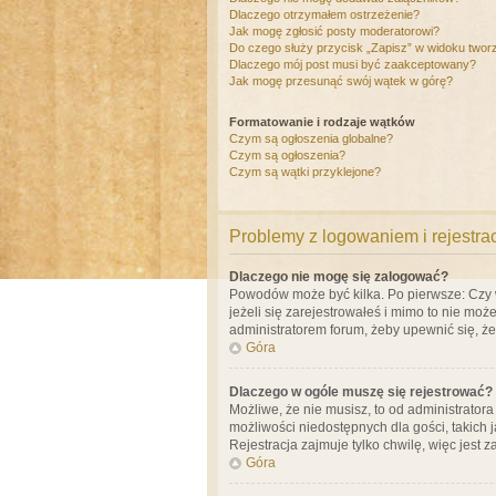
Dlaczego otrzymałem ostrzeżenie?
Jak mogę zgłosić posty moderatorowi?
Do czego służy przycisk „Zapisz” w widoku twor
Dlaczego mój post musi być zaakceptowany?
Jak mogę przesunąć swój wątek w górę?
Formatowanie i rodzaje wątków
Czym są ogłoszenia globalne?
Czym są ogłoszenia?
Czym są wątki przyklejone?
Problemy z logowaniem i rejestra
Dlaczego nie mogę się zalogować?
Powodów może być kilka. Po pierwsze: Czy w 
jeżeli się zarejestrowałeś i mimo to nie moż
administratorem forum, żeby upewnić się, ż
Góra
Dlaczego w ogóle muszę się rejestrować?
Możliwe, że nie musisz, to od administrator
możliwości niedostępnych dla gości, takich 
Rejestracja zajmuje tylko chwilę, więc jest 
Góra