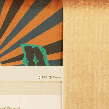
FAQ
Zaloguj
łania”. Dlaczego?