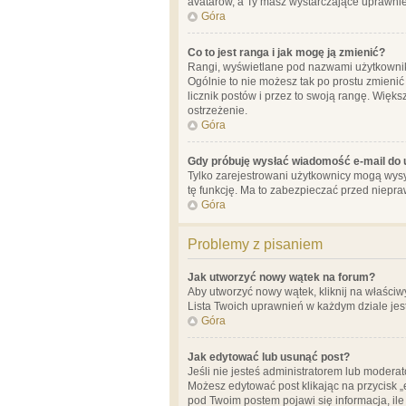
avatarów, a Ty masz wystarczające uprawnien
Góra
Co to jest ranga i jak mogę ją zmienić?
Rangi, wyświetlane pod nazwami użytkowników
Ogólnie to nie możesz tak po prostu zmienić
licznik postów i przez to swoją rangę. Więks
ostrzeżenie.
Góra
Gdy próbuję wysłać wiadomość e-mail do 
Tylko zarejestrowani użytkownicy mogą wysył
tę funkcję. Ma to zabezpieczać przed niep
Góra
Problemy z pisaniem
Jak utworzyć nowy wątek na forum?
Aby utworzyć nowy wątek, kliknij na właściw
Lista Twoich uprawnień w każdym dziale jes
Góra
Jak edytować lub usunąć post?
Jeśli nie jesteś administratorem lub moderat
Możesz edytować post klikając na przycisk „
pod Twoim postem pojawi się informacja, ile ra