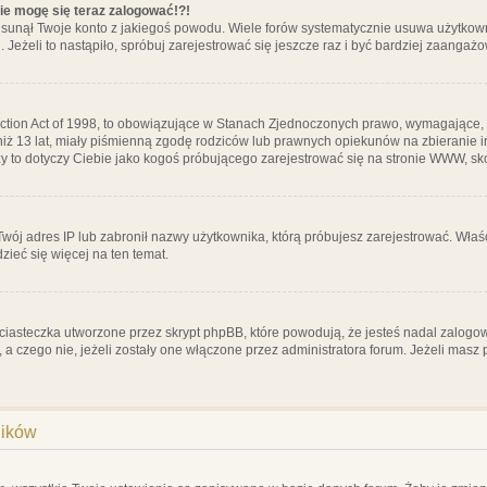
nie mogę się teraz zalogować!?!
sunął Twoje konto z jakiegoś powodu. Wiele forów systematycznie usuwa użytkownik
 Jeżeli to nastąpiło, spróbuj zarejestrować się jeszcze raz i być bardziej zaanga
ction Act of 1998, to obowiązujące w Stanach Zjednoczonych prawo, wymagające, 
 niż 13 lat, miały piśmienną zgodę rodziców lub prawnych opiekunów na zbieranie 
 czy to dotyczy Ciebie jako kogoś próbującego zarejestrować się na stronie WWW, sk
 Twój adres IP lub zabronił nazwy użytkownika, którą próbujesz zarejestrować. Właś
dzieć się więcej na ten temat.
ciasteczka utworzone przez skrypt phpBB, które powodują, że jesteś nadal zalogo
ś, a czego nie, jeżeli zostały one włączone przez administratora forum. Jeżeli mas
ników