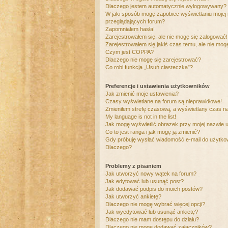
Dlaczego jestem automatycznie wylogowywany?
W jaki sposób mogę zapobiec wyświetlaniu mojej
przeglądających forum?
Zapomniałem hasła!
Zarejestrowałem się, ale nie mogę się zalogować!
Zarejestrowałem się jakiś czas temu, ale nie mog
Czym jest COPPA?
Dlaczego nie mogę się zarejestrować?
Co robi funkcja „Usuń ciasteczka”?
Preferencje i ustawienia użytkowników
Jak zmienić moje ustawienia?
Czasy wyświetlane na forum są nieprawidłowe!
Zmieniłem strefę czasową, a wyświetlany czas nad
My language is not in the list!
Jak mogę wyświetlić obrazek przy mojej nazwie 
Co to jest ranga i jak mogę ją zmienić?
Gdy próbuję wysłać wiadomość e-mail do użytkow
Dlaczego?
Problemy z pisaniem
Jak utworzyć nowy wątek na forum?
Jak edytować lub usunąć post?
Jak dodawać podpis do moich postów?
Jak utworzyć ankietę?
Dlaczego nie mogę wybrać więcej opcji?
Jak wyedytować lub usunąć ankietę?
Dlaczego nie mam dostępu do działu?
Dlaczego nie mogę dodawać załączników?