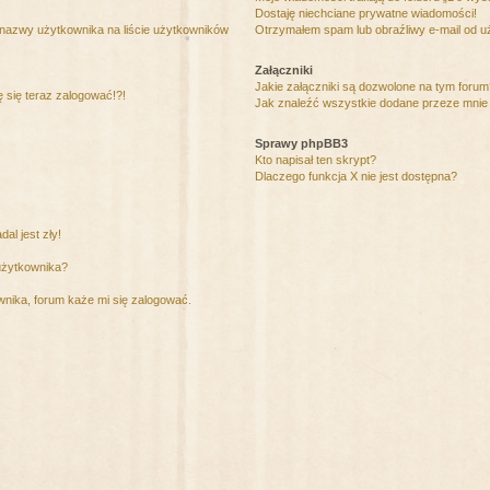
Dostaję niechciane prywatne wiadomości!
 nazwy użytkownika na liście użytkowników
Otrzymałem spam lub obraźliwy e-mail od u
Załączniki
Jakie załączniki są dozwolone na tym foru
ę się teraz zalogować!?!
Jak znaleźć wszystkie dodane przeze mnie 
Sprawy phpBB3
Kto napisał ten skrypt?
Dlaczego funkcja X nie jest dostępna?
al jest zły!
użytkownika?
nika, forum każe mi się zalogować.