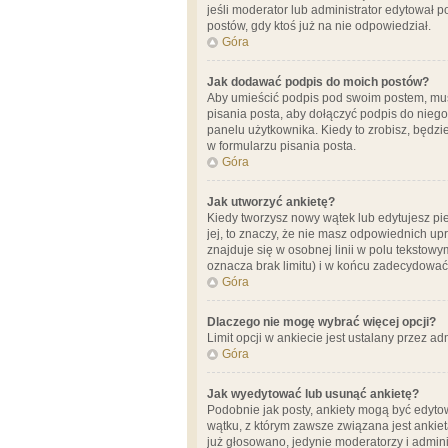
jeśli moderator lub administrator edytował 
postów, gdy ktoś już na nie odpowiedział.
Góra
Jak dodawać podpis do moich postów?
Aby umieścić podpis pod swoim postem, mus
pisania posta, aby dołączyć podpis do nie
panelu użytkownika. Kiedy to zrobisz, będ
w formularzu pisania posta.
Góra
Jak utworzyć ankietę?
Kiedy tworzysz nowy wątek lub edytujesz pier
jej, to znaczy, że nie masz odpowiednich up
znajduje się w osobnej linii w polu tekstow
oznacza brak limitu) i w końcu zadecydować
Góra
Dlaczego nie mogę wybrać więcej opcji?
Limit opcji w ankiecie jest ustalany przez ad
Góra
Jak wyedytować lub usunąć ankietę?
Podobnie jak posty, ankiety mogą być edytow
wątku, z którym zawsze związana jest ankieta
już głosowano, jedynie moderatorzy i admini