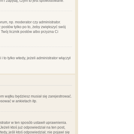
em i zapytaj, czym to jest spowodowane.
rum, np. moderator czy administrator.
 postów tylko po to, żeby zwiększyć swój
y Twój licznik postów albo przyzna Ci
o tylko wtedy, jeżeli administrator włączył
em wątku będziesz musiał się zarejestrować.
sować w ankietach itp.
istrator w ten sposób ustawił uprawnienia.
eżeli ktoś już odpowiedział na ten post,
tedy, jeśli ktoś odpowiedział; nie pojawi się