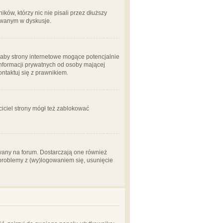
ów, którzy nic nie pisali przez dłuższy
żowanym w dyskusje.
aby strony internetowe mogące potencjalnie
informacji prywatnych od osoby mającej
ontaktuj się z prawnikiem.
ciciel strony mógł też zablokować
wany na forum. Dostarczają one również
z problemy z (wy)logowaniem się, usunięcie