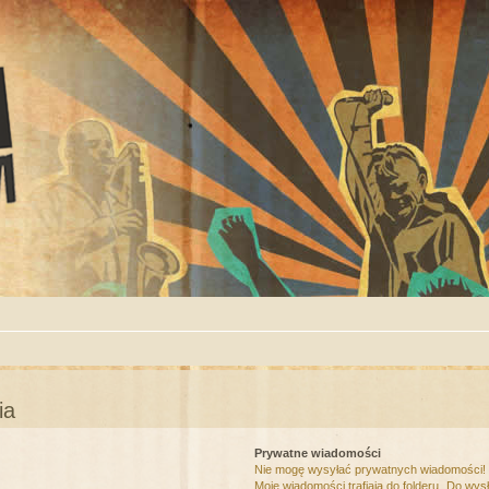
ia
Prywatne wiadomości
Nie mogę wysyłać prywatnych wiadomości!
Moje wiadomości trafiają do folderu „Do wys