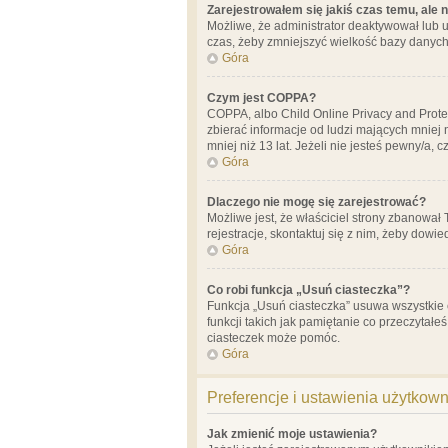
Zarejestrowałem się jakiś czas temu, ale 
Możliwe, że administrator deaktywował lub u
czas, żeby zmniejszyć wielkość bazy danych.
Góra
Czym jest COPPA?
COPPA, albo Child Online Privacy and Prote
zbierać informacje od ludzi mających mniej
mniej niż 13 lat. Jeżeli nie jesteś pewny/a,
Góra
Dlaczego nie mogę się zarejestrować?
Możliwe jest, że właściciel strony zbanował
rejestracje, skontaktuj się z nim, żeby dowie
Góra
Co robi funkcja „Usuń ciasteczka”?
Funkcja „Usuń ciasteczka” usuwa wszystkie 
funkcji takich jak pamiętanie co przeczytałe
ciasteczek może pomóc.
Góra
Preferencje i ustawienia użytkow
Jak zmienić moje ustawienia?