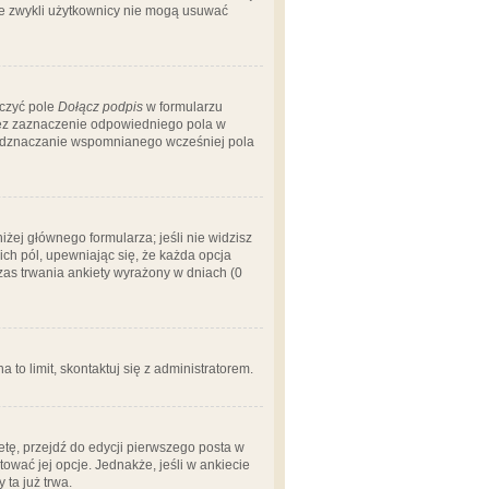
 że zwykli użytkownicy nie mogą usuwać
aczyć pole
Dołącz podpis
w formularzu
zez zaznaczenie odpowiedniego pola w
 odznaczanie wspomnianego wcześniej pola
iżej głównego formularza; jeśli nie widzisz
ich pól, upewniając się, że każda opcja
czas trwania ankiety wyrażony w dniach (0
a to limit, skontaktuj się z administratorem.
tę, przejdź do edycji pierwszego posta w
tować jej opcje. Jednakże, jeśli w ankiecie
ta już trwa.