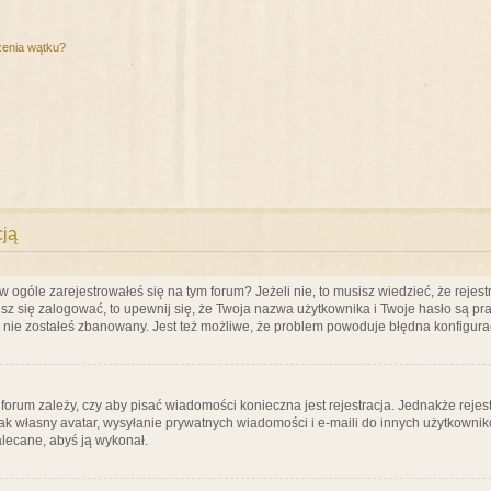
zenia wątku?
cją
ogóle zarejestrowałeś się na tym forum? Jeżeli nie, to musisz wiedzieć, że rejestr
esz się zalogować, to upewnij się, że Twoja nazwa użytkownika i Twoje hasło są praw
e nie zostałeś zbanowany. Jest też możliwe, że problem powoduje błędna konfigura
a forum zależy, czy aby pisać wiadomości konieczna jest rejestracja. Jednakże reje
jak własny avatar, wysyłanie prywatnych wiadomości i e-maili do innych użytkownik
zalecane, abyś ją wykonał.