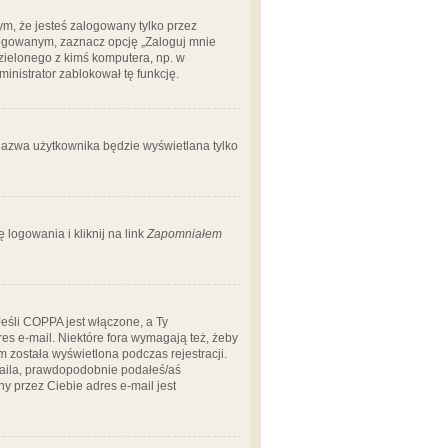
m, że jesteś zalogowany tylko przez
logowanym, zaznacz opcję „Zaloguj mnie
dzielonego z kimś komputera, np. w
dministrator zablokował tę funkcję.
 nazwa użytkownika będzie wyświetlana tylko
logowania i kliknij na link
Zapomniałem
Jeśli COPPA jest włączone, a Ty
res e-mail. Niektóre fora wymagają też, żeby
 została wyświetlona podczas rejestracji.
-maila, prawdopodobnie podałeś/aś
ny przez Ciebie adres e-mail jest