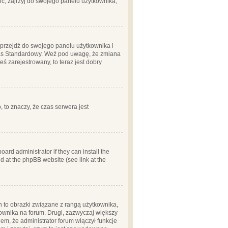
ć, zajrzyj do swojego panelu użytkownika;
m, przejdź do swojego panelu użytkownika i
zas Standardowy. Weź pod uwagę, że zmiana
ś zarejestrowany, to teraz jest dobry
, to znaczy, że czas serwera jest
ard administrator if they can install the
d at the phpBB website (see link at the
h to obrazki związane z rangą użytkownika,
kownika na forum. Drugi, zazwyczaj większy
em, że administrator forum włączył funkcje