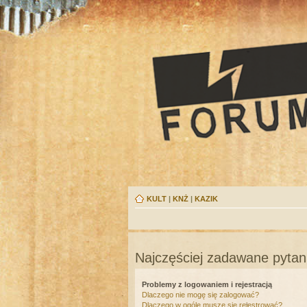
KULT
|
KNŻ
|
KAZIK
Najczęściej zadawane pytan
Problemy z logowaniem i rejestracją
Dlaczego nie mogę się zalogować?
Dlaczego w ogóle muszę się rejestrować?