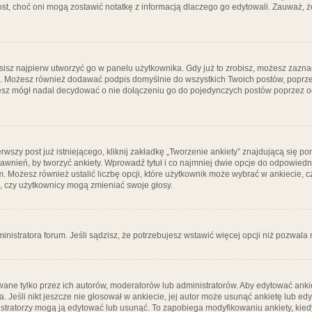
post, choć oni mogą zostawić notatkę z informacją dlaczego go edytowali. Zauważ,
isz najpierw utworzyć go w panelu użytkownika. Gdy już to zrobisz, możesz zazn
go. Możesz również dodawać podpis domyślnie do wszystkich Twoich postów, popr
ziesz mógł nadal decydować o nie dołączeniu go do pojedynczych postów poprzez
wszy post już istniejącego, kliknij zakładkę „Tworzenie ankiety” znajdującą się pon
rawnień, by tworzyć ankiety. Wprowadź tytuł i co najmniej dwie opcje do odpowiedn
ym. Możesz również ustalić liczbę opcji, które użytkownik może wybrać w ankiecie, 
, czy użytkownicy mogą zmieniać swoje głosy.
ministratora forum. Jeśli sądzisz, że potrzebujesz wstawić więcej opcji niż pozwala n
ane tylko przez ich autorów, moderatorów lub administratorów. Aby edytować ankie
. Jeśli nikt jeszcze nie głosował w ankiecie, jej autor może usunąć ankietę lub edy
stratorzy mogą ją edytować lub usunąć. To zapobiega modyfikowaniu ankiety, kiedy 