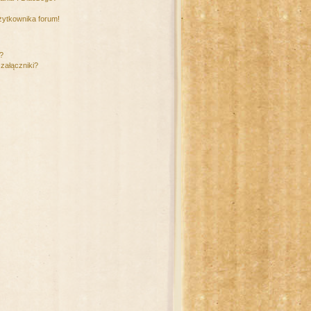
żytkownika forum!
m?
załączniki?