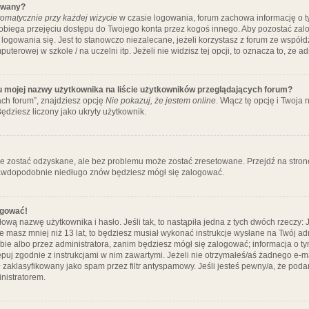
ywany?
omatycznie przy każdej wizycie
w czasie logowania, forum zachowa informację o ty
pobiega przejęciu dostępu do Twojego konta przez kogoś innego. Aby pozostać za
logowania się. Jest to stanowczo niezalecane, jeżeli korzystasz z forum ze współ
uterowej w szkole / na uczelni itp. Jeżeli nie widzisz tej opcji, to oznacza to, że a
u mojej nazwy użytkownika na liście użytkowników przeglądających forum?
ch forum”, znajdziesz opcję
Nie pokazuj, że jestem online
. Włącz tę opcję i Twoja
ędziesz liczony jako ukryty użytkownik.
e zostać odzyskane, ale bez problemu może zostać zresetowane. Przejdź na stronę 
prawdopodobnie niedługo znów będziesz mógł się zalogować.
ogować!
ową nazwę użytkownika i hasło. Jeśli tak, to nastąpiła jedna z tych dwóch rzeczy: 
że masz mniej niż 13 lat, to będziesz musiał wykonać instrukcje wysłane na Twój ad
ie albo przez administratora, zanim będziesz mógł się zalogować; informacja o tym
tępuj zgodnie z instrukcjami w nim zawartymi. Jeżeli nie otrzymałeś/aś żadnego e
 zaklasyfikowany jako spam przez filtr antyspamowy. Jeśli jesteś pewny/a, że poda
nistratorem.