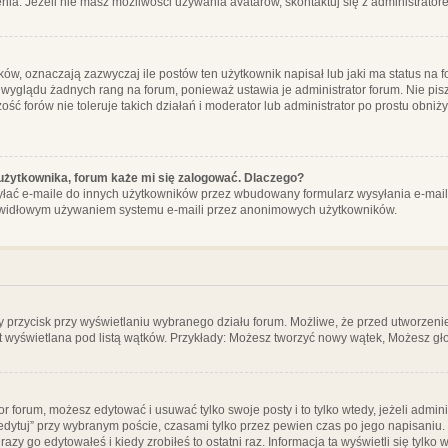
ia. Jeżeli nie masz możliwości używania avatarów, skontaktuj się z administrator
, oznaczają zazwyczaj ile postów ten użytkownik napisał lub jaki ma status na fo
 wyglądu żadnych rang na forum, ponieważ ustawia je administrator forum. Nie pisz
zość forów nie toleruje takich działań i moderator lub administrator po prostu obniż
użytkownika, forum każe mi się zalogować. Dlaczego?
ać e-maile do innych użytkowników przez wbudowany formularz wysyłania e-maili i t
rawidłowym używaniem systemu e-maili przez anonimowych użytkowników.
y przycisk przy wyświetlaniu wybranego działu forum. Możliwe, że przed utworzeni
t wyświetlana pod listą wątków. Przykłady: Możesz tworzyć nowy wątek, Możesz gło
or forum, możesz edytować i usuwać tylko swoje posty i to tylko wtedy, jeżeli admin
edytuj” przy wybranym poście, czasami tylko przez pewien czas po jego napisaniu. J
zy go edytowałeś i kiedy zrobiłeś to ostatni raz. Informacja ta wyświetli się tylko w