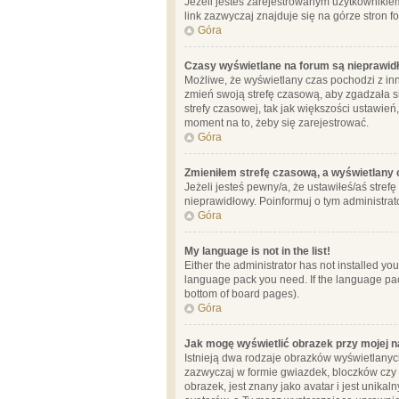
Jeżeli jesteś zarejestrowanym użytkownikie
link zazwyczaj znajduje się na górze stron f
Góra
Czasy wyświetlane na forum są nieprawid
Możliwe, że wyświetlany czas pochodzi z inne
zmień swoją strefę czasową, aby zgadzała 
strefy czasowej, tak jak większości ustawień
moment na to, żeby się zarejestrować.
Góra
Zmieniłem strefę czasową, a wyświetlany c
Jeżeli jesteś pewny/a, że ustawiłeś/aś stref
nieprawidłowy. Poinformuj o tym administrat
Góra
My language is not in the list!
Either the administrator has not installed yo
language pack you need. If the language pack
bottom of board pages).
Góra
Jak mogę wyświetlić obrazek przy mojej 
Istnieją dwa rodzaje obrazków wyświetlanyc
zazwyczaj w formie gwiazdek, bloczków czy k
obrazek, jest znany jako avatar i jest unik