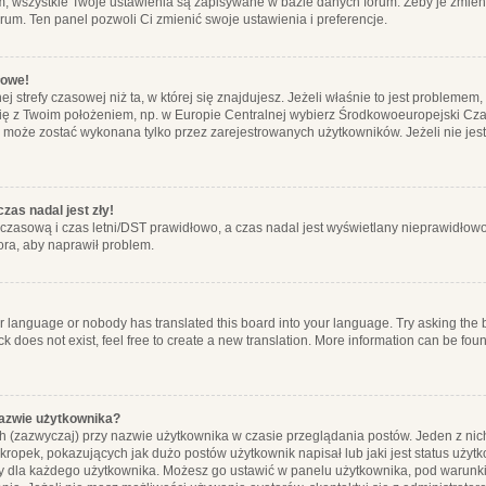
m, wszystkie Twoje ustawienia są zapisywane w bazie danych forum. Żeby je zmieni
orum. Ten panel pozwoli Ci zmienić swoje ustawienia i preferencje.
łowe!
j strefy czasowej niż ta, w której się znajdujesz. Jeżeli właśnie to jest probleme
się z Twoim położeniem, np. w Europie Centralnej wybierz Środkowoeuropejski C
, może zostać wykonana tylko przez zarejestrowanych użytkowników. Jeżeli nie jeste
zas nadal jest zły!
ę czasową i czas letni/DST prawidłowo, a czas nadal jest wyświetlany nieprawidłowo
ora, aby naprawił problem.
ur language or nobody has translated this board into your language. Try asking the bo
 does not exist, feel free to create a new translation. More information can be foun
nazwie użytkownika?
h (zazwyczaj) przy nazwie użytkownika w czasie przeglądania postów. Jeden z nic
ropek, pokazujących jak dużo postów użytkownik napisał lub jaki jest status użyt
alny dla każdego użytkownika. Możesz go ustawić w panelu użytkownika, pod warunki