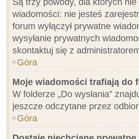
Są trzy powody, dla których n
wiadomości: nie jesteś zarejest
forum wyłączył prywatne wiadom
wysyłanie prywatnych wiadomości
skontaktuj się z administratore
Góra
Moje wiadomości trafiają do 
W folderze „Do wysłania” znajdu
jeszcze odczytane przez odbior
Góra
Dostaję niechciane prywatne