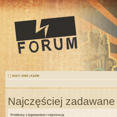
KULT
|
KNŻ
|
KAZIK
Najczęściej zadawane 
Problemy z logowaniem i rejestracją