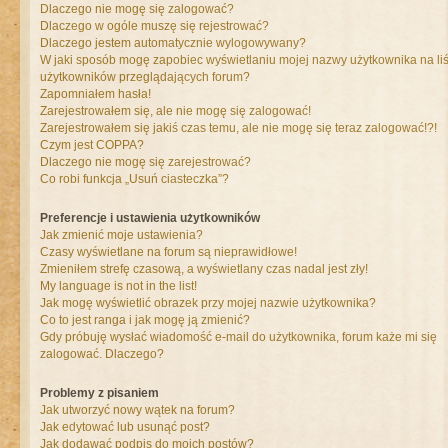
Dlaczego nie mogę się zalogować?
Dlaczego w ogóle muszę się rejestrować?
Dlaczego jestem automatycznie wylogowywany?
W jaki sposób mogę zapobiec wyświetlaniu mojej nazwy użytkownika na liś
użytkowników przeglądających forum?
Zapomniałem hasła!
Zarejestrowałem się, ale nie mogę się zalogować!
Zarejestrowałem się jakiś czas temu, ale nie mogę się teraz zalogować!?!
Czym jest COPPA?
Dlaczego nie mogę się zarejestrować?
Co robi funkcja „Usuń ciasteczka”?
Preferencje i ustawienia użytkowników
Jak zmienić moje ustawienia?
Czasy wyświetlane na forum są nieprawidłowe!
Zmieniłem strefę czasową, a wyświetlany czas nadal jest zły!
My language is not in the list!
Jak mogę wyświetlić obrazek przy mojej nazwie użytkownika?
Co to jest ranga i jak mogę ją zmienić?
Gdy próbuję wysłać wiadomość e-mail do użytkownika, forum każe mi się
zalogować. Dlaczego?
Problemy z pisaniem
Jak utworzyć nowy wątek na forum?
Jak edytować lub usunąć post?
Jak dodawać podpis do moich postów?